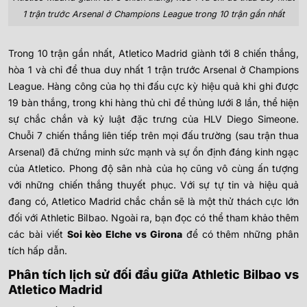
1 trận trước Arsenal ở Champions League trong 10 trận gần nhất
Trong 10 trận gần nhất, Atletico Madrid giành tới 8 chiến thắng,
hòa 1 và chỉ để thua duy nhất 1 trận trước Arsenal ở Champions
League. Hàng công của họ thi đấu cực kỳ hiệu quả khi ghi được
19 bàn thắng, trong khi hàng thủ chỉ để thủng lưới 8 lần, thể hiện
sự chắc chắn và kỷ luật đặc trưng của HLV Diego Simeone.
Chuỗi 7 chiến thắng liên tiếp trên mọi đấu trường (sau trận thua
Arsenal) đã chứng minh sức mạnh và sự ổn định đáng kinh ngạc
của Atletico. Phong độ sân nhà của họ cũng vô cùng ấn tượng
với những chiến thắng thuyết phục. Với sự tự tin và hiệu quả
đang có, Atletico Madrid chắc chắn sẽ là một thử thách cực lớn
đối với Athletic Bilbao. Ngoài ra, bạn đọc có thể tham khảo thêm
các bài viết
Soi kèo Elche vs Girona
để có thêm những phân
tích hấp dẫn.
Phân tích lịch sử đối đầu giữa Athletic Bilbao vs
Atletico Madrid