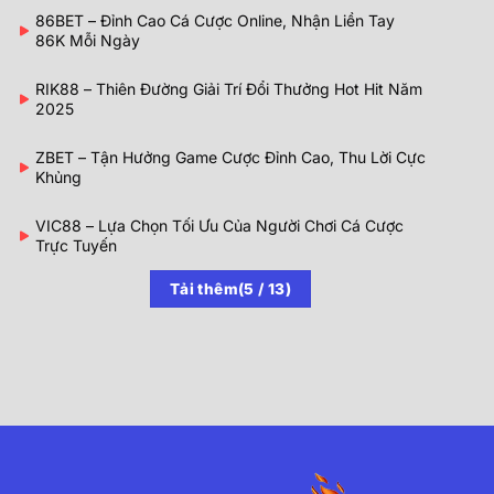
86BET – Đỉnh Cao Cá Cược Online, Nhận Liền Tay
86K Mỗi Ngày
RIK88 – Thiên Đường Giải Trí Đổi Thưởng Hot Hit Năm
2025
ZBET – Tận Hưởng Game Cược Đỉnh Cao, Thu Lời Cực
Khủng
VIC88 – Lựa Chọn Tối Ưu Của Người Chơi Cá Cược
Trực Tuyến
Tải thêm
(
5
/ 13)