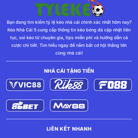
Bạn đang tìm kiếm tỷ lệ kèo nhà cái chính xác nhất hôm nay?
Kèo Nhà Cái 5 cung cấp thông tin kèo bóng đá cập nhật liên
tục, soi kèo từ chuyên gia, tips miễn phí và hướng dẫn cá
cược chi tiết. Tìm hiểu ngay để nắm bắt cơ hội thắng lớn
cùng nhà cái!
NHÀ CÁI TẶNG TIỀN
LIÊN KẾT NHANH