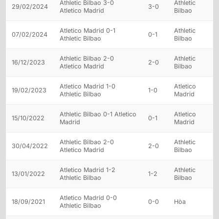
Athletic Bilbao 3-0
Athletic
29/02/2024
3-0
Atletico Madrid
Bilbao
Atletico Madrid 0-1
Athletic
07/02/2024
0-1
Athletic Bilbao
Bilbao
Athletic Bilbao 2-0
Athletic
16/12/2023
2-0
Atletico Madrid
Bilbao
Atletico Madrid 1-0
Atletico
19/02/2023
1-0
Athletic Bilbao
Madrid
Athletic Bilbao 0-1 Atletico
Atletico
15/10/2022
0-1
Madrid
Madrid
Athletic Bilbao 2-0
Athletic
30/04/2022
2-0
Atletico Madrid
Bilbao
Atletico Madrid 1-2
Athletic
13/01/2022
1-2
Athletic Bilbao
Bilbao
Atletico Madrid 0-0
18/09/2021
0-0
Hòa
Athletic Bilbao