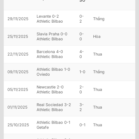
SỐ
Levante 0-2
0-
29/11/2025
Thắng
Athletic Bilbao
2
Slavia Praha 0-0
0-
25/11/2025
Hòa
Athletic Bilbao
0
Barcelona 4-0
4-
22/11/2025
Thua
Athletic Bilbao
0
Athletic Bilbao 1-0
09/11/2025
1-0
Thắng
Oviedo
Newcastle 2-0
2-
05/11/2025
Thua
Athletic Bilbao
0
Real Sociedad 3-2
3-
01/11/2025
Thua
Athletic Bilbao
2
Athletic Bilbao 0-1
25/10/2025
0-1
Thua
Getafe