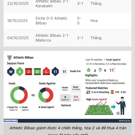
Athletic Bilbao 3-1
22/10/2025
3-1
Thắng
Karabakh
Elche 0-0 Athletic
0-
19/10/2025
Hòa
Bilbao
0
Athletic Bilbao 2-1
04/10/2025
2-1
Thắng
Mallorca
Athletic Bilbao giành được 4 chiến thắng, hòa 2 và để thua 4 trận