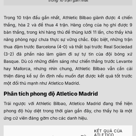
trong 10 trận gần nhất
Trong 10 trận đấu gần nhất, Athletic Bilbao giành được 4 chiến
thắng, hòa 2 và để thua 4 trận. Hàng công của họ ghi được 9
bàn thắng, trong khi hàng thủ để thủng lưới 11 lần, cho thấy khả
năng phòng ngự chưa thực sự vững chắc. Đặc biệt, những trận
thua đậm trước Barcelona (4-0) và thất bại trước Real Sociedad
(3-2) đã phần nào làm giảm đi sự tự tin của đội bóng xứ
Basque. Dù có những điểm sáng như chiến thắng trước Levante
hay Mallorca, nhưng nhìn chung, Athletic Bilbao vẫn cần cải
thiện đáng kể sự ổn định nếu muốn đạt được kết quả tốt trước
một đối thủ mạnh như Atletico Madrid.
Phân tích phong độ Atletico Madrid
Trái ngược với Athletic Bilbao, Atletico Madrid đang thể hiện
phong độ hủy diệt trong thời gian gần đây, cho thấy họ là một
ứng cử viên đáng gờm cho các danh hiệu.
KẾT QUẢ CỦA
ATLETICO