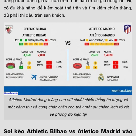
đang được đánh giá là “cửa trên” hơn hẳn trước giờ bóng lăn. Họ
có đủ khả năng để kiểm soát thế trận và tìm kiếm chiến thắng,
dù phải thi đấu trên sân khách.
Atletico Madrid đang thăng hoa với chuỗi chiến thắng ấn tượng và
một hàng thủ vô cùng chắc chắn cho thấy một sự chênh lệch rõ rệt
về phong độ hiện tại
Soi kèo Athletic Bilbao vs Atletico Madrid vào