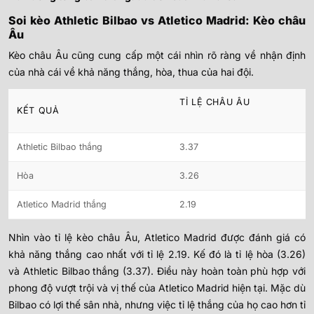
Soi kèo Athletic Bilbao vs Atletico Madrid: Kèo châu
Âu
Kèo châu Âu cũng cung cấp một cái nhìn rõ ràng về nhận định
của nhà cái về khả năng thắng, hòa, thua của hai đội.
TỈ LỆ CHÂU ÂU
KẾT QUẢ
Athletic Bilbao thắng
3.37
Hòa
3.26
Atletico Madrid thắng
2.19
Nhìn vào tỉ lệ kèo châu Âu, Atletico Madrid được đánh giá có
khả năng thắng cao nhất với tỉ lệ 2.19. Kế đó là tỉ lệ hòa (3.26)
và Athletic Bilbao thắng (3.37). Điều này hoàn toàn phù hợp với
phong độ vượt trội và vị thế của Atletico Madrid hiện tại. Mặc dù
Bilbao có lợi thế sân nhà, nhưng việc tỉ lệ thắng của họ cao hơn tỉ