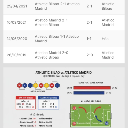
Athletic Bilbao 2-1 Atletico
Athletic
25/04/2021
2-1
Madrid
Bilbao
Atletico Madrid 2-1
Atletico
10/03/2021
2-1
Athletic Bilbao
Madrid
Athletic Bilbao 1-1 Atletico
14/06/2020
1-1
Hòa
Madrid
Atletico Madrid 2-0
Atletico
26/10/2019
2-0
Athletic Bilbao
Madrid