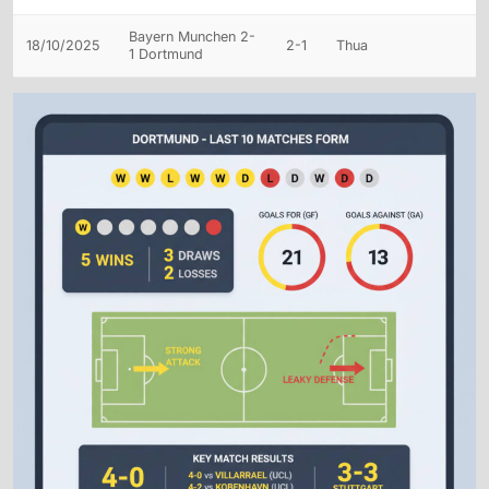
Bayern Munchen 2-
18/10/2025
2-1
Thua
1 Dortmund