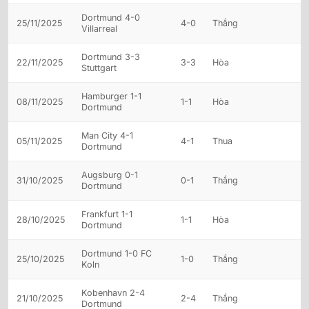
Dortmund 4-0
25/11/2025
4-0
Thắng
Villarreal
Dortmund 3-3
22/11/2025
3-3
Hòa
Stuttgart
Hamburger 1-1
08/11/2025
1-1
Hòa
Dortmund
Man City 4-1
05/11/2025
4-1
Thua
Dortmund
Augsburg 0-1
31/10/2025
0-1
Thắng
Dortmund
Frankfurt 1-1
28/10/2025
1-1
Hòa
Dortmund
Dortmund 1-0 FC
25/10/2025
1-0
Thắng
Koln
Kobenhavn 2-4
21/10/2025
2-4
Thắng
Dortmund