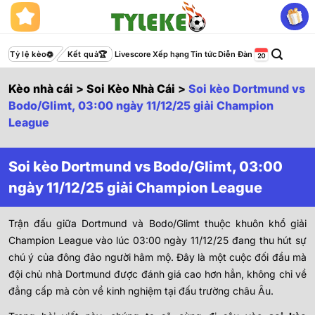
Bỏ
qua
nội
dung
Tỷ lệ kèo
Kết quả
Livescore
Xếp hạng
Tin tức
Diễn Đàn
Kèo nhà cái
>
Soi Kèo Nhà Cái
>
Soi kèo Dortmund vs
Bodo/Glimt, 03:00 ngày 11/12/25 giải Champion
League
Soi kèo Dortmund vs Bodo/Glimt, 03:00
ngày 11/12/25 giải Champion League
Trận đấu giữa Dortmund và Bodo/Glimt thuộc khuôn khổ giải
Champion League vào lúc 03:00 ngày 11/12/25 đang thu hút sự
chú ý của đông đảo người hâm mộ. Đây là một cuộc đối đầu mà
đội chủ nhà Dortmund được đánh giá cao hơn hẳn, không chỉ về
đẳng cấp mà còn về kinh nghiệm tại đấu trường châu Âu.