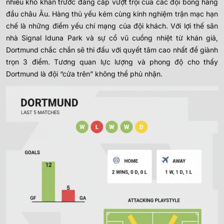
nhiều khó khăn trước đẳng cấp vượt trội của các đội bóng hàng
đầu châu Âu. Hàng thủ yếu kém cùng kinh nghiệm trận mạc hạn
chế là những điểm yếu chí mạng của đội khách. Với lợi thế sân
nhà Signal Iduna Park và sự cổ vũ cuồng nhiệt từ khán giả,
Dortmund chắc chắn sẽ thi đấu với quyết tâm cao nhất để giành
trọn 3 điểm. Tương quan lực lượng và phong độ cho thấy
Dortmund là đội “cửa trên” không thể phủ nhận.