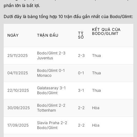
phần lớn là bất lợi.
Dưới đây là bảng tổng hợp 10 trận đấu gần nhất của Bodo/Glimt:
KẾT QUẢ CỦA
TỶ
BODO/GLIMT
NGÀY
TRẬN ĐẤU
SỐ
Bodo/Glimt 2-3
25/11/2025
2-3
Thua
Juventus
Bodo/Glimt 0-1
04/11/2025
0-1
Thua
Monaco
Galatasaray 3-1
22/10/2025
3-1
Thua
Bodo/Glimt
Bodo/Glimt 2-2
30/09/2025
2-2
Hòa
Tottenham
Slavia Praha 2-2
17/09/2025
2-2
Hòa
Bodo/Glimt