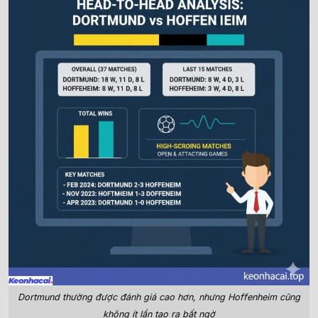
Dortmund thường được đánh giá cao hơn, nhưng Hoffenheim cũng
không ít lần tạo ra bất ngờ