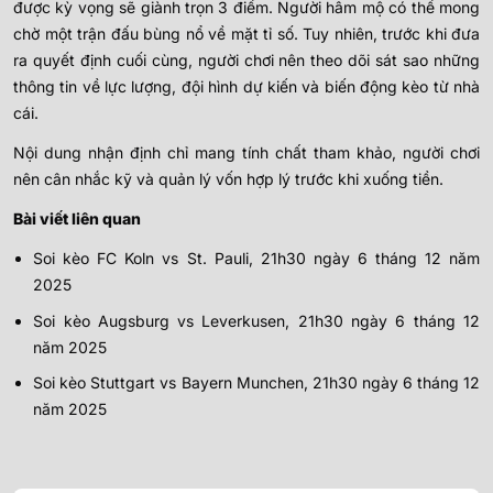
được kỳ vọng sẽ giành trọn 3 điểm. Người hâm mộ có thể mong
chờ một trận đấu bùng nổ về mặt tỉ số. Tuy nhiên, trước khi đưa
ra quyết định cuối cùng, người chơi nên theo dõi sát sao những
thông tin về lực lượng, đội hình dự kiến và biến động kèo từ nhà
cái.
Nội dung nhận định chỉ mang tính chất tham khảo, người chơi
nên cân nhắc kỹ và quản lý vốn hợp lý trước khi xuống tiền.
Bài viết liên quan
Soi kèo FC Koln vs St. Pauli, 21h30 ngày 6 tháng 12 năm
2025
Soi kèo Augsburg vs Leverkusen, 21h30 ngày 6 tháng 12
năm 2025
Soi kèo Stuttgart vs Bayern Munchen, 21h30 ngày 6 tháng 12
năm 2025