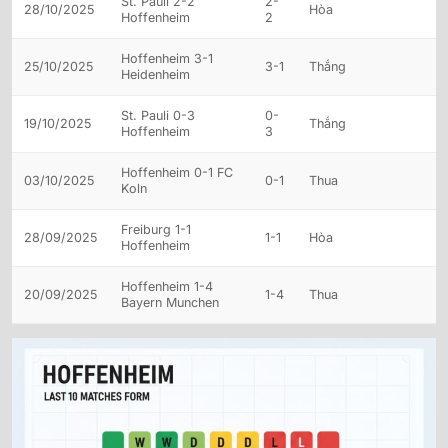
St. Pauli 2-2
2-
28/10/2025
Hòa
Hoffenheim
2
Hoffenheim 3-1
25/10/2025
3-1
Thắng
Heidenheim
St. Pauli 0-3
0-
19/10/2025
Thắng
Hoffenheim
3
Hoffenheim 0-1 FC
03/10/2025
0-1
Thua
Koln
Freiburg 1-1
28/09/2025
1-1
Hòa
Hoffenheim
Hoffenheim 1-4
20/09/2025
1-4
Thua
Bayern Munchen