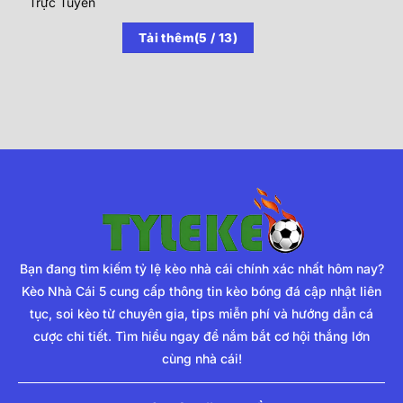
Trực Tuyến
Tải thêm
(
5
/ 13)
Bạn đang tìm kiếm tỷ lệ kèo nhà cái chính xác nhất hôm nay?
Kèo Nhà Cái 5 cung cấp thông tin kèo bóng đá cập nhật liên
tục, soi kèo từ chuyên gia, tips miễn phí và hướng dẫn cá
cược chi tiết. Tìm hiểu ngay để nắm bắt cơ hội thắng lớn
cùng nhà cái!