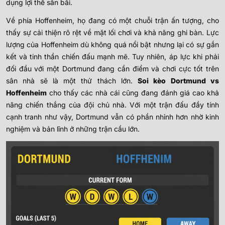
dụng lợi thế sân bãi.
Về phía Hoffenheim, họ đang có một chuỗi trận ấn tượng, cho
thấy sự cải thiện rõ rệt về mặt lối chơi và khả năng ghi bàn. Lực
lượng của Hoffenheim dù không quá nổi bật nhưng lại có sự gắn
kết và tinh thần chiến đấu mạnh mẽ. Tuy nhiên, áp lực khi phải
đối đầu với một Dortmund đang cần điểm và chơi cực tốt trên
sân nhà sẽ là một thử thách lớn.
Soi kèo Dortmund vs
Hoffenheim
cho thấy các nhà cái cũng đang đánh giá cao khả
năng chiến thắng của đội chủ nhà. Với một trận đấu đầy tính
cạnh tranh như vậy, Dortmund vẫn có phần nhỉnh hơn nhờ kinh
nghiệm và bản lĩnh ở những trận cầu lớn.