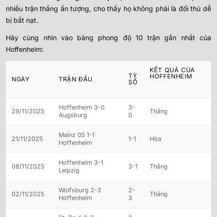
nhiều trận thắng ấn tượng, cho thấy họ không phải là đối thủ dễ
bị bắt nạt.
Hãy cùng nhìn vào bảng phong độ 10 trận gần nhất của
Hoffenheim:
KẾT QUẢ CỦA
TỶ
HOFFENHEIM
NGÀY
TRẬN ĐẤU
SỐ
Hoffenheim 3-0
3-
29/11/2025
Thắng
Augsburg
0
Mainz 05 1-1
21/11/2025
1-1
Hòa
Hoffenheim
Hoffenheim 3-1
08/11/2025
3-1
Thắng
Leipzig
Wolfsburg 2-3
2-
02/11/2025
Thắng
Hoffenheim
3