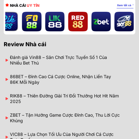
NHÀ CÁI
UY TÍN
Xem tất cả
Review Nhà cái
Đánh giá Vin88 – Sân Chơi Trực Tuyến Số 1 Của
Nhiều Bet Thủ
86BET – Đỉnh Cao Cá Cược Online, Nhận Liền Tay
86K Mỗi Ngày
RIK88 – Thiên Đường Giải Trí Đổi Thưởng Hot Hit Năm
2025
ZBET – Tận Hưởng Game Cược Đỉnh Cao, Thu Lời Cực
Khủng
VIC88 – Lựa Chọn Tối Ưu Của Người Chơi Cá Cược