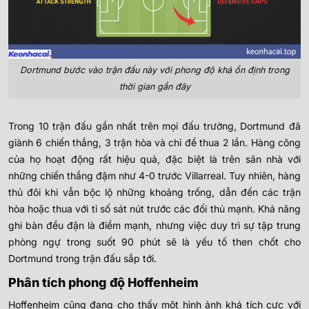
Dortmund bước vào trận đấu này với phong độ khá ổn định trong
thời gian gần đây
Trong 10 trận đấu gần nhất trên mọi đấu trường, Dortmund đã
giành 6 chiến thắng, 3 trận hòa và chỉ để thua 2 lần. Hàng công
của họ hoạt động rất hiệu quả, đặc biệt là trên sân nhà với
những chiến thắng đậm như 4-0 trước Villarreal. Tuy nhiên, hàng
thủ đôi khi vẫn bộc lộ những khoảng trống, dẫn đến các trận
hòa hoặc thua với tỉ số sát nút trước các đối thủ mạnh. Khả năng
ghi bàn đều đặn là điểm mạnh, nhưng việc duy trì sự tập trung
phòng ngự trong suốt 90 phút sẽ là yếu tố then chốt cho
Dortmund trong trận đấu sắp tới.
Phân tích phong độ Hoffenheim
Hoffenheim cũng đang cho thấy một hình ảnh khá tích cực với