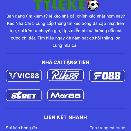
Bạn đang tìm kiếm tỷ lệ kèo nhà cái chính xác nhất hôm nay?
Kèo Nhà Cái 5 cung cấp thông tin kèo bóng đá cập nhật liên
tục, soi kèo từ chuyên gia, tips miễn phí và hướng dẫn cá
cược chi tiết. Tìm hiểu ngay để nắm bắt cơ hội thắng lớn
cùng nhà cái!
NHÀ CÁI TẶNG TIỀN
LIÊN KẾT NHANH
Soi kèo bóng đá
Top trang cá cược