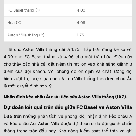
FC Basel thắng (1)
4.00
Hòa (X)
4.06
Aston Villa thắng (2)
1.75
Tỉ lệ cho Aston Villa thắng chỉ là 1.75, thấp hơn đáng kể so với
4.00 cho FC Basel thắng và 4.06 cho một trận hòa. Điều này
cho thấy các nhà cái đặt niềm tin rất lớn vào khả năng giành 3
điểm của đội khách. Với phong độ ổn định và chất lượng đội
hình vượt trội, việc lựa chọn Aston Villa thắng theo kèo châu Âu
là một quyết định hợp lý.
Nhận định kèo châu Âu: ưu tiên cửa Aston Villa thắng (1X2).
Dự đoán kết quả trận đấu giữa FC Basel vs Aston Villa
Dựa trên những phân tích về phong độ, nhận định kèo châu Á
và kèo châu Âu, Aston Villa được dự đoán sẽ là đội giành chiến
thắng trong trận đấu này. Khả năng kiểm soát thế trận và ghi