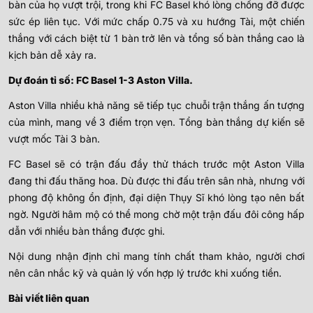
bàn của họ vượt trội, trong khi FC Basel khó lòng chống đỡ được
sức ép liên tục. Với mức chấp 0.75 và xu hướng Tài, một chiến
thắng với cách biệt từ 1 bàn trở lên và tổng số bàn thắng cao là
kịch bản dễ xảy ra.
Dự đoán tỉ số: FC Basel 1-3 Aston Villa.
Aston Villa nhiều khả năng sẽ tiếp tục chuỗi trận thắng ấn tượng
của mình, mang về 3 điểm trọn vẹn. Tổng bàn thắng dự kiến sẽ
vượt mốc Tài 3 bàn.
FC Basel sẽ có trận đấu đầy thử thách trước một Aston Villa
đang thi đấu thăng hoa. Dù được thi đấu trên sân nhà, nhưng với
phong độ không ổn định, đại diện Thụy Sĩ khó lòng tạo nên bất
ngờ. Người hâm mộ có thể mong chờ một trận đấu đôi công hấp
dẫn với nhiều bàn thắng được ghi.
Nội dung nhận định chỉ mang tính chất tham khảo, người chơi
nên cân nhắc kỹ và quản lý vốn hợp lý trước khi xuống tiền.
Bài viết liên quan