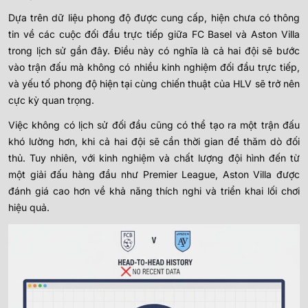
Dựa trên dữ liệu phong độ được cung cấp, hiện chưa có thông
tin về các cuộc đối đầu trực tiếp giữa FC Basel và Aston Villa
trong lịch sử gần đây. Điều này có nghĩa là cả hai đội sẽ bước
vào trận đấu mà không có nhiều kinh nghiệm đối đầu trực tiếp,
và yếu tố phong độ hiện tại cùng chiến thuật của HLV sẽ trở nên
cực kỳ quan trọng.
Việc không có lịch sử đối đầu cũng có thể tạo ra một trận đấu
khó lường hơn, khi cả hai đội sẽ cần thời gian để thăm dò đối
thủ. Tuy nhiên, với kinh nghiệm và chất lượng đội hình đến từ
một giải đấu hàng đầu như Premier League, Aston Villa được
đánh giá cao hơn về khả năng thích nghi và triển khai lối chơi
hiệu quả.