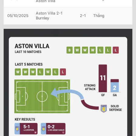
Aston Villa
Aston Villa 2-1
05/10/2025
2-1
Thắng
Burnley