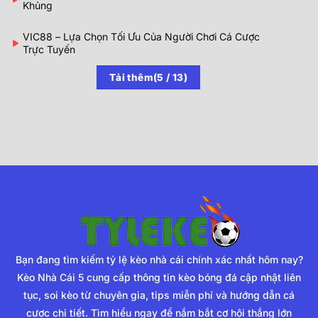
Khủng
VIC88 – Lựa Chọn Tối Ưu Của Người Chơi Cá Cược
Trực Tuyến
Tải thêm
(
5
/ 13)
Bạn đang tìm kiếm tỷ lệ kèo nhà cái chính xác nhất hôm nay?
Kèo Nhà Cái 5 cung cấp thông tin kèo bóng đá cập nhật liên
tục, soi kèo từ chuyên gia, tips miễn phí và hướng dẫn cá
cược chi tiết. Tìm hiểu ngay để nắm bắt cơ hội thắng lớn