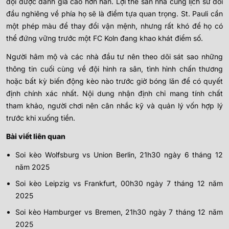
đội được đánh giá cao hơn hẳn. Lợi thế sân nhà cùng lịch sử đối
đầu nghiêng về phía họ sẽ là điểm tựa quan trọng. St. Pauli cần
một phép màu để thay đổi vận mệnh, nhưng rất khó để họ có
thể đứng vững trước một FC Koln đang khao khát điểm số.
Người hâm mộ và các nhà đầu tư nên theo dõi sát sao những
thông tin cuối cùng về đội hình ra sân, tình hình chấn thương
hoặc bất kỳ biến động kèo nào trước giờ bóng lăn để có quyết
định chính xác nhất. Nội dung nhận định chỉ mang tính chất
tham khảo, người chơi nên cân nhắc kỹ và quản lý vốn hợp lý
trước khi xuống tiền.
Bài viết liên quan
Soi kèo Wolfsburg vs Union Berlin, 21h30 ngày 6 tháng 12
năm 2025
Soi kèo Leipzig vs Frankfurt, 00h30 ngày 7 tháng 12 năm
2025
Soi kèo Hamburger vs Bremen, 21h30 ngày 7 tháng 12 năm
2025