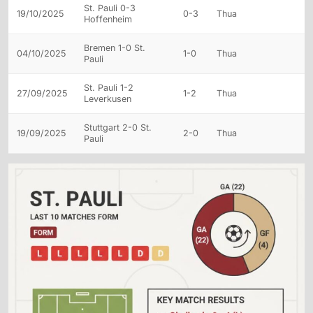
St. Pauli 0-3
19/10/2025
0-3
Thua
Hoffenheim
Bremen 1-0 St.
04/10/2025
1-0
Thua
Pauli
St. Pauli 1-2
27/09/2025
1-2
Thua
Leverkusen
Stuttgart 2-0 St.
19/09/2025
2-0
Thua
Pauli