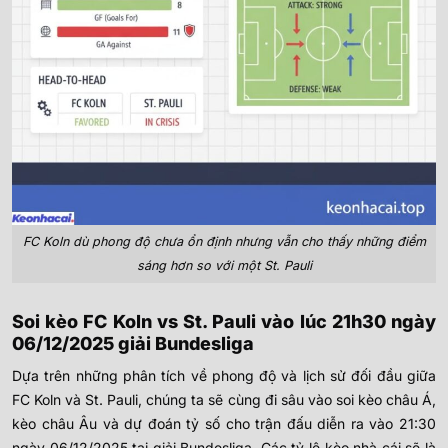
FC Koln dù phong độ chưa ổn định nhưng vẫn cho thấy những điểm
sáng hơn so với một St. Pauli
Soi kèo FC Koln vs St. Pauli vào lúc 21h30 ngày
06/12/2025 giải Bundesliga
Dựa trên những phân tích về phong độ và lịch sử đối đầu giữa
FC Koln và St. Pauli, chúng ta sẽ cùng đi sâu vào soi kèo châu Á,
kèo châu Âu và dự đoán tỷ số cho trận đấu diễn ra vào 21:30
ngày 06/12/2025 tại giải Bundesliga. Các tỷ lệ kèo nhà cái sẽ là