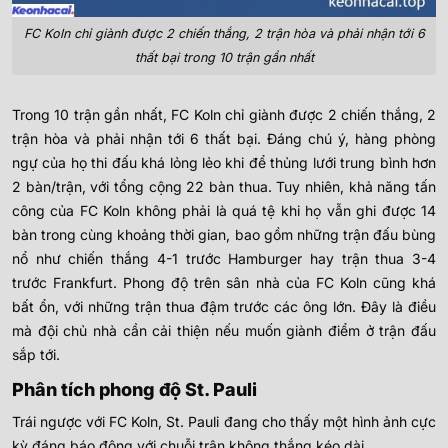
FC Koln chỉ giành được 2 chiến thắng, 2 trận hòa và phải nhận tới 6
thất bại trong 10 trận gần nhất
Trong 10 trận gần nhất, FC Koln chỉ giành được 2 chiến thắng, 2
trận hòa và phải nhận tới 6 thất bại. Đáng chú ý, hàng phòng
ngự của họ thi đấu khá lỏng lẻo khi để thủng lưới trung bình hơn
2 bàn/trận, với tổng cộng 22 bàn thua. Tuy nhiên, khả năng tấn
công của FC Koln không phải là quá tệ khi họ vẫn ghi được 14
bàn trong cùng khoảng thời gian, bao gồm những trận đấu bùng
nổ như chiến thắng 4-1 trước Hamburger hay trận thua 3-4
trước Frankfurt. Phong độ trên sân nhà của FC Koln cũng khá
bất ổn, với những trận thua đậm trước các ông lớn. Đây là điều
mà đội chủ nhà cần cải thiện nếu muốn giành điểm ở trận đấu
sắp tới.
Phân tích phong độ St. Pauli
Trái ngược với FC Koln, St. Pauli đang cho thấy một hình ảnh cực
kỳ đáng báo động với chuỗi trận không thắng kéo dài.