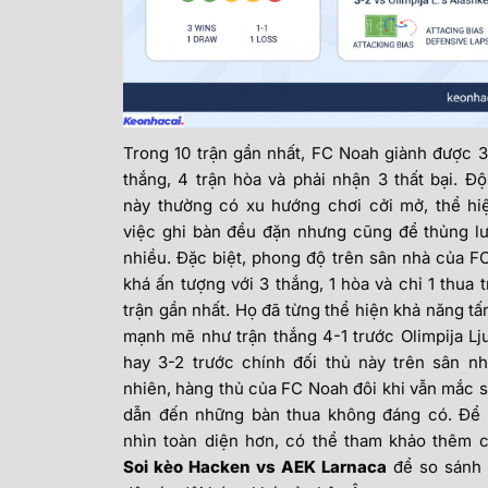
Trong 10 trận gần nhất, FC Noah giành được 3
thắng, 4 trận hòa và phải nhận 3 thất bại. Đ
này thường có xu hướng chơi cởi mở, thể hi
việc ghi bàn đều đặn nhưng cũng để thủng lư
nhiều. Đặc biệt, phong độ trên sân nhà của F
khá ấn tượng với 3 thắng, 1 hòa và chỉ 1 thua 
trận gần nhất. Họ đã từng thể hiện khả năng t
mạnh mẽ như trận thắng 4-1 trước Olimpija Lj
hay 3-2 trước chính đối thủ này trên sân nh
nhiên, hàng thủ của FC Noah đôi khi vẫn mắc s
dẫn đến những bàn thua không đáng có. Để 
nhìn toàn diện hơn, có thể tham khảo thêm c
Soi kèo Hacken vs AEK Larnaca
để so sánh