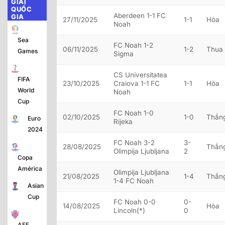
GIẢI
QUỐC
Aberdeen 1-1 FC
GIA
27/11/2025
1-1
Hòa
Noah
Sea
FC Noah 1-2
06/11/2025
1-2
Thua
Games
Sigma
CS Universitatea
FIFA
23/10/2025
Craiova 1-1 FC
1-1
Hòa
World
Noah
Cup
FC Noah 1-0
02/10/2025
1-0
Thắn
Euro
Rijeka
2024
FC Noah 3-2
3-
28/08/2025
Thắn
Olimpija Ljubljana
2
Copa
América
Olimpija Ljubljana
21/08/2025
1-4
Thắn
1-4 FC Noah
Asian
Cup
FC Noah 0-0
0-
14/08/2025
Hòa
Lincoln(*)
0
AFF