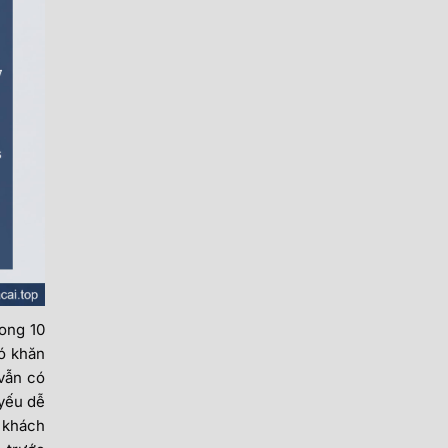
rong 10
hó khăn
vẫn có
 yếu dễ
n khách