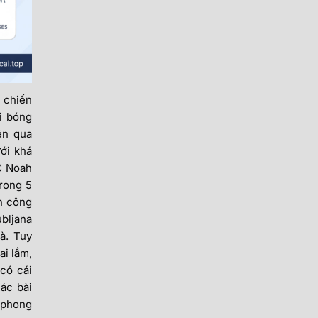
 chiến
ội bóng
ện qua
ới khá
C Noah
trong 5
ấn công
ubljana
à. Tuy
ai lầm,
có cái
ác bài
 phong