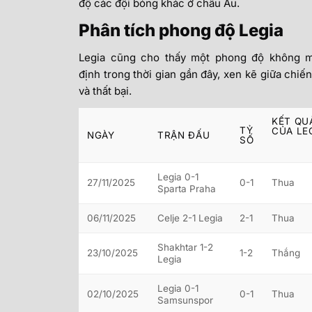
độ các đội bóng khác ở châu Âu.
Phân tích phong độ Legia
Legia cũng cho thấy một phong độ không 
định trong thời gian gần đây, xen kẽ giữa chiế
và thất bại.
KẾT QU
TỶ
CỦA LE
NGÀY
TRẬN ĐẤU
SỐ
Legia 0-1
27/11/2025
0-1
Thua
Sparta Praha
06/11/2025
Celje 2-1 Legia
2-1
Thua
Shakhtar 1-2
23/10/2025
1-2
Thắng
Legia
Legia 0-1
02/10/2025
0-1
Thua
Samsunspor