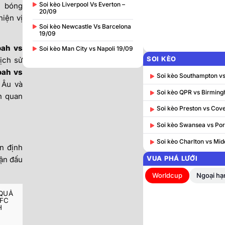
Soi kèo Liverpool Vs Everton –
i bóng
20/09
hiện vị
Soi kèo Newcastle Vs Barcelona
19/09
oah vs
Soi kèo Man City vs Napoli 19/09
SOI KÈO
ịch sử
oah vs
Soi kèo Southampton vs
 Âu và
Soi kèo QPR vs Birming
h quan
Soi kèo Preston vs Cove
Soi kèo Swansea vs Por
Soi kèo Charlton vs Mid
n định
VUA PHÁ LƯỚI
rận đấu
Worldcup
Ngoại hạ
QUẢ
FC
H