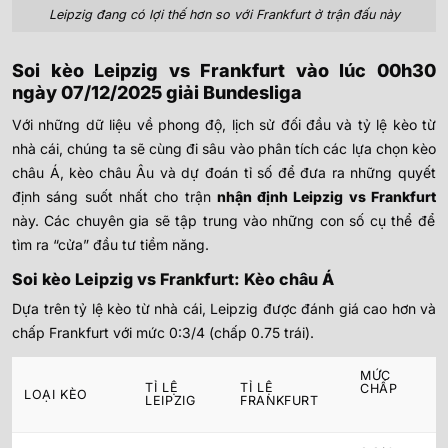
Leipzig đang có lợi thế hơn so với Frankfurt ở trận đấu này
Soi kèo Leipzig vs Frankfurt vào lúc 00h30
ngày 07/12/2025 giải Bundesliga
Với những dữ liệu về phong độ, lịch sử đối đầu và tỷ lệ kèo từ
nhà cái, chúng ta sẽ cùng đi sâu vào phân tích các lựa chọn kèo
châu Á, kèo châu Âu và dự đoán tỉ số để đưa ra những quyết
định sáng suốt nhất cho trận
nhận định Leipzig vs Frankfurt
này. Các chuyên gia sẽ tập trung vào những con số cụ thể để
tìm ra “cửa” đầu tư tiềm năng.
Soi kèo Leipzig vs Frankfurt: Kèo châu Á
Dựa trên tỷ lệ kèo từ nhà cái, Leipzig được đánh giá cao hơn và
chấp Frankfurt với mức 0:3/4 (chấp 0.75 trái).
MỨC
TỈ LỆ
TỈ LỆ
CHẤP
LOẠI KÈO
LEIPZIG
FRANKFURT