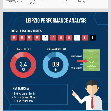
20/09/2025
3-1
Thắng
Koln