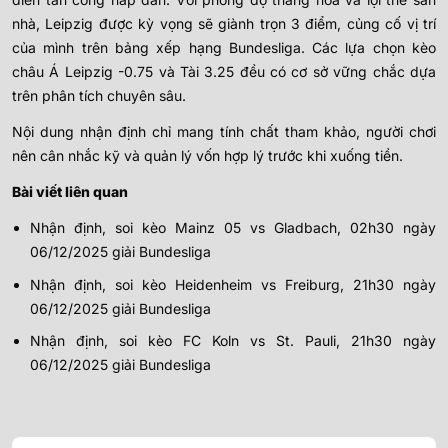
nhà, Leipzig được kỳ vọng sẽ giành trọn 3 điểm, củng cố vị trí
của mình trên bảng xếp hạng Bundesliga. Các lựa chọn kèo
châu Á Leipzig -0.75 và Tài 3.25 đều có cơ sở vững chắc dựa
trên phân tích chuyên sâu.
Nội dung nhận định chỉ mang tính chất tham khảo, người chơi
nên cân nhắc kỹ và quản lý vốn hợp lý trước khi xuống tiền.
Bài viết liên quan
Nhận định, soi kèo Mainz 05 vs Gladbach, 02h30 ngày
06/12/2025 giải Bundesliga
Nhận định, soi kèo Heidenheim vs Freiburg, 21h30 ngày
06/12/2025 giải Bundesliga
Nhận định, soi kèo FC Koln vs St. Pauli, 21h30 ngày
06/12/2025 giải Bundesliga