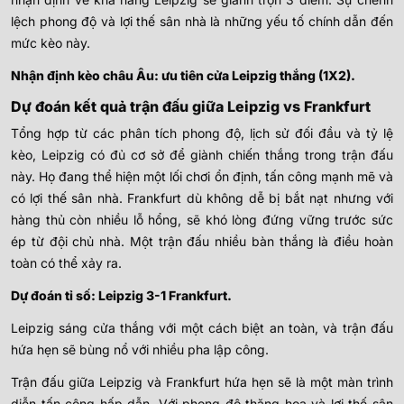
lệch phong độ và lợi thế sân nhà là những yếu tố chính dẫn đến
mức kèo này.
Nhận định kèo châu Âu: ưu tiên cửa Leipzig thắng (1X2).
Dự đoán kết quả trận đấu giữa Leipzig vs Frankfurt
Tổng hợp từ các phân tích phong độ, lịch sử đối đầu và tỷ lệ
kèo, Leipzig có đủ cơ sở để giành chiến thắng trong trận đấu
này. Họ đang thể hiện một lối chơi ổn định, tấn công mạnh mẽ và
có lợi thế sân nhà. Frankfurt dù không dễ bị bắt nạt nhưng với
hàng thủ còn nhiều lỗ hổng, sẽ khó lòng đứng vững trước sức
ép từ đội chủ nhà. Một trận đấu nhiều bàn thắng là điều hoàn
toàn có thể xảy ra.
Dự đoán tỉ số: Leipzig 3-1 Frankfurt.
Leipzig sáng cửa thắng với một cách biệt an toàn, và trận đấu
hứa hẹn sẽ bùng nổ với nhiều pha lập công.
Trận đấu giữa Leipzig và Frankfurt hứa hẹn sẽ là một màn trình
diễn tấn công hấp dẫn. Với phong độ thăng hoa và lợi thế sân