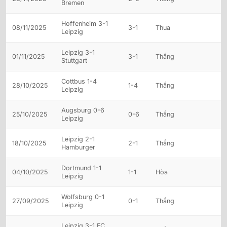
Bremen
Hoffenheim 3-1
08/11/2025
3-1
Thua
Leipzig
Leipzig 3-1
01/11/2025
3-1
Thắng
Stuttgart
Cottbus 1-4
28/10/2025
1-4
Thắng
Leipzig
Augsburg 0-6
25/10/2025
0-6
Thắng
Leipzig
Leipzig 2-1
18/10/2025
2-1
Thắng
Hamburger
Dortmund 1-1
04/10/2025
1-1
Hòa
Leipzig
Wolfsburg 0-1
27/09/2025
0-1
Thắng
Leipzig
Leipzig 3-1 FC