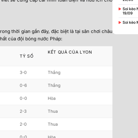
Soi kèo 
19/09
Soi kèo 
ong thời gian gần đây, đặc biệt là tại sân chơi châu
nhất của đội bóng nước Pháp:
KẾT QUẢ CỦA LYON
TỶ SỐ
3-0
Thắng
0-6
Thắng
0-0
Hòa
2-3
Thua
2-0
Thua
0-0
Hòa