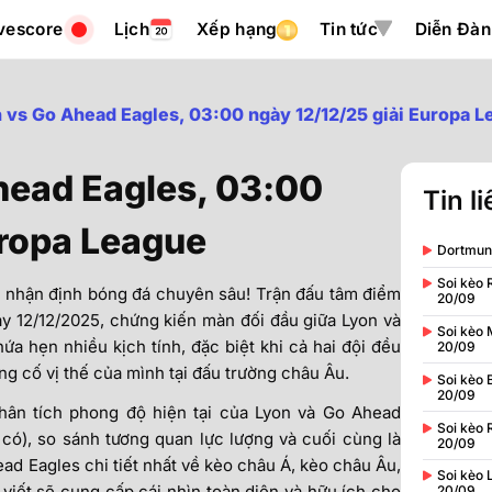
vescore
Lịch
Xếp hạng
Tin tức
Diễn Đàn
n vs Go Ahead Eagles, 03:00 ngày 12/12/25 giải Europa 
head Eagles, 03:00
Tin l
uropa League
Dortmund
Soi kèo 
 nhận định bóng đá chuyên sâu! Trận đấu tâm điểm
20/09
ày 12/12/2025, chứng kiến màn đối đầu giữa Lyon và
Soi kèo 
a hẹn nhiều kịch tính, đặc biệt khi cả hai đội đều
20/09
g cố vị thế của mình tại đấu trường châu Âu.
Soi kèo 
20/09
phân tích phong độ hiện tại của Lyon và Go Ahead
Soi kèo 
 có), so sánh tương quan lực lượng và cuối cùng là
20/09
ad Eagles chi tiết nhất về kèo châu Á, kèo châu Âu,
Soi kèo 
 viết sẽ cung cấp cái nhìn toàn diện và hữu ích cho
20/09