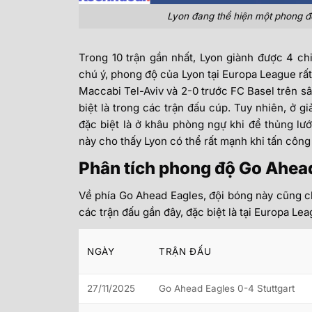
Lyon đang thể hiện một phong độ
Trong 10 trận gần nhất, Lyon giành được 4 chi
chú ý, phong độ của Lyon tại Europa League rấ
Maccabi Tel-Aviv và 2-0 trước FC Basel trên s
biệt là trong các trận đấu cúp. Tuy nhiên, ở g
đặc biệt là ở khâu phòng ngự khi để thủng lướ
này cho thấy Lyon có thể rất mạnh khi tấn công 
Phân tích phong độ Go Ahea
Về phía Go Ahead Eagles, đội bóng này cũng c
các trận đấu gần đây, đặc biệt là tại Europa Lea
NGÀY
TRẬN ĐẤU
27/11/2025
Go Ahead Eagles 0-4 Stuttgart