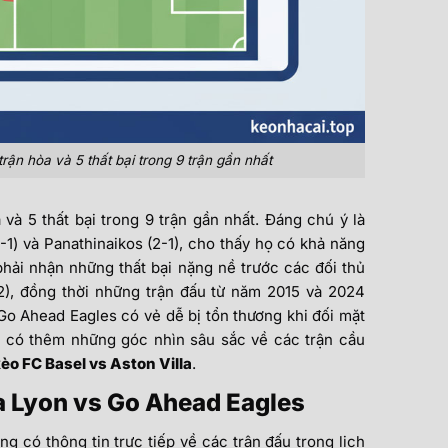
rận hòa và 5 thất bại trong 9 trận gần nhất
và 5 thất bại trong 9 trận gần nhất. Đáng chú ý là
-1) và Panathinaikos (2-1), cho thấy họ có khả năng
phải nhận những thất bại nặng nề trước các đối thủ
2), đồng thời những trận đấu từ năm 2015 và 2024
Go Ahead Eagles có vẻ dễ bị tổn thương khi đối mặt
 Để có thêm những góc nhìn sâu sắc về các trận cầu
kèo FC Basel vs Aston Villa
.
ữa Lyon vs Go Ahead Eagles
g có thông tin trực tiếp về các trận đấu trong lịch