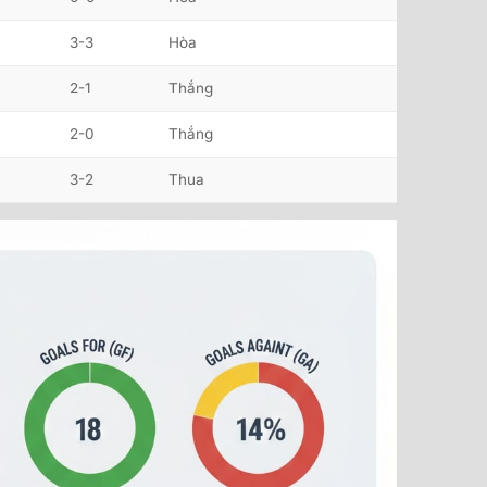
3-3
Hòa
2-1
Thắng
2-0
Thắng
3-2
Thua