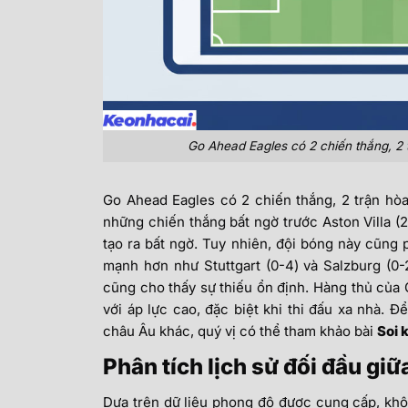
Go Ahead Eagles có 2 chiến thắng, 2 t
Go Ahead Eagles có 2 chiến thắng, 2 trận hòa 
những chiến thắng bất ngờ trước Aston Villa (2
tạo ra bất ngờ. Tuy nhiên, đội bóng này cũng 
mạnh hơn như Stuttgart (0-4) và Salzburg (0-
cũng cho thấy sự thiếu ổn định. Hàng thủ của 
với áp lực cao, đặc biệt khi thi đấu xa nhà.
châu Âu khác, quý vị có thể tham khảo bài
Soi 
Phân tích lịch sử đối đầu gi
Dựa trên dữ liệu phong độ được cung cấp, khôn