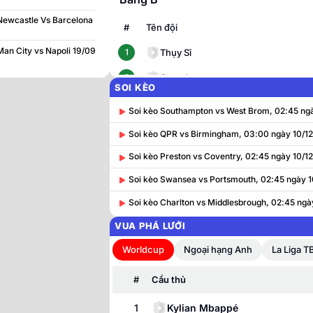
Newcastle Vs Barcelona
#
Tên đội
Man City vs Napoli 19/09
Thụy Sĩ
1
Canada
2
SOI KÈO
Bosnia và Herzegovina
3
Soi kèo Southampton vs West Brom, 02:45 ngà
Qatar
4
Soi kèo QPR vs Birmingham, 03:00 ngày 10/12
Soi kèo Preston vs Coventry, 02:45 ngày 10/12
Bảng C
Soi kèo Swansea vs Portsmouth, 02:45 ngày 1
#
Tên đội
Soi kèo Charlton vs Middlesbrough, 02:45 ngà
Brazil
1
VUA PHÁ LƯỚI
Maroc
2
Worldcup
Ngoại hạng Anh
La Liga T
Scotland
3
#
Cầu thủ
Haiti
4
1
Kylian Mbappé