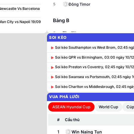
Đông Timor
5
Newcastle Vs Barcelona
Bảng B
Man City vs Napoli 19/09
#
Tên đội
SOI KÈO
Thái Lan
1
Soi kèo Southampton vs West Brom, 02:45 ngà
Myanmar
2
Soi kèo QPR vs Birmingham, 03:00 ngày 10/12
Malaysia
3
Soi kèo Preston vs Coventry, 02:45 ngày 10/12
Philippines
4
Soi kèo Swansea vs Portsmouth, 02:45 ngày 1
Lào
5
Soi kèo Charlton vs Middlesbrough, 02:45 ngà
VUA PHÁ LƯỚI
ASEAN Hyundai Cup
World Cup
Cúp
#
Cầu thủ
1
Win Naing Tun