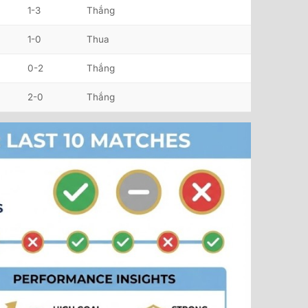
1-3
Thắng
1-0
Thua
0-2
Thắng
2-0
Thắng