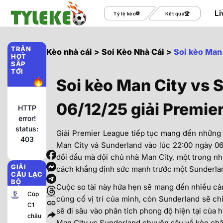
Bỏ
Li
Tỷ lệ kèo
Kết quả
qua
nội
dung
TRẬN
Kèo nhà cái
>
Soi Kèo Nhà Cái
>
Soi kèo Man
HOT
SẮP
TỚI
Soi kèo Man City vs 
06/12/25 giải Premie
HTTP
error!
status:
Giải Premier League tiếp tục mang đến những c
403
Man City và Sunderland vào lúc 22:00 ngày 06
đối đầu mà đội chủ nhà Man City, một trong n
GIẢI
cách khẳng định sức mạnh trước một Sunderlan
CÂU LẠC
BỘ
Cuộc so tài này hứa hẹn sẽ mang đến nhiều cả
Cúp
củng cố vị trí của mình, còn Sunderland sẽ chi
C1
sẽ đi sâu vào phân tích phong độ hiện tại của h
châu
Man City vs Sunderland chuyên sâu về kèo châu