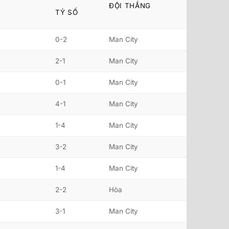
ĐỘI THẮNG
TỶ SỐ
0-2
Man City
2-1
Man City
0-1
Man City
4-1
Man City
1-4
Man City
3-2
Man City
1-4
Man City
2-2
Hòa
3-1
Man City