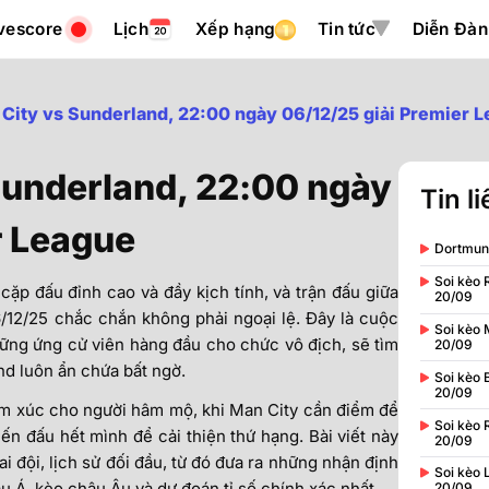
vescore
Lịch
Xếp hạng
Tin tức
Diễn Đàn
 City vs Sunderland, 22:00 ngày 06/12/25 giải Premier 
Sunderland, 22:00 ngày
Tin l
r League
Dortmund
Soi kèo 
ặp đấu đỉnh cao và đầy kịch tính, và trận đấu giữa
20/09
/12/25 chắc chắn không phải ngoại lệ. Đây là cuộc
Soi kèo 
hững ứng cử viên hàng đầu cho chức vô địch, sẽ tìm
20/09
d luôn ẩn chứa bất ngờ.
Soi kèo 
20/09
m xúc cho người hâm mộ, khi Man City cần điểm để
Soi kèo 
ến đấu hết mình để cải thiện thứ hạng. Bài viết này
20/09
ai đội, lịch sử đối đầu, từ đó đưa ra những nhận định
Soi kèo 
 Á, kèo châu Âu và dự đoán tỉ số chính xác nhất.
20/09