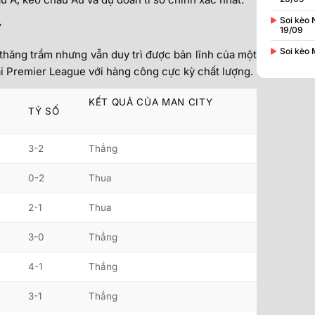
Soi kèo 
y
19/09
Soi kèo 
 thăng trầm nhưng vẫn duy trì được bản lĩnh của một
ại Premier League với hàng công cực kỳ chất lượng.
KẾT QUẢ CỦA MAN CITY
TỶ SỐ
3-2
Thắng
0-2
Thua
2-1
Thua
3-0
Thắng
4-1
Thắng
3-1
Thắng