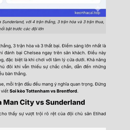
Sunderland, với 4 trận thắng, 3 trận hòa và 3 trận thua,
ổi bật trước các đội lớn
hắng, 3 trận hòa và 3 thất bại. Điểm sáng lớn nhất là
í đánh bại Chelsea ngay trên sân khách. Điều này
, đặc biệt là khi chơi với tâm lý cửa dưới. Khả năng
hủ đôi khi vẫn thiếu sự chắc chắn, dẫn đến những
ều bàn thắng.
ue, mỗi trận đấu đều mang ý nghĩa quan trọng. Đừng
 viết
Soi kèo Tottenham vs Brentford
.
ữa Man City vs Sunderland
ho thấy sự vượt trội rõ rệt của đội chủ sân Etihad