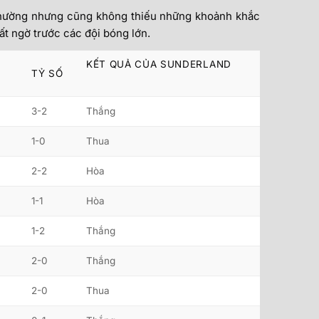
thường nhưng cũng không thiếu những khoảnh khắc
t ngờ trước các đội bóng lớn.
KẾT QUẢ CỦA SUNDERLAND
TỶ SỐ
3-2
Thắng
1-0
Thua
2-2
Hòa
1-1
Hòa
1-2
Thắng
2-0
Thắng
2-0
Thua