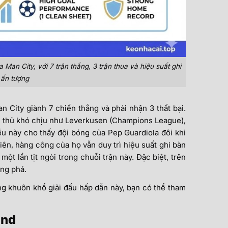
Man City, với 7 trận thắng, 3 trận thua và hiệu suất ghi
 ấn tượng
n City giành 7 chiến thắng và phải nhận 3 thất bại.
ối thủ khó chịu như Leverkusen (Champions League),
ều này cho thấy đội bóng của Pep Guardiola đôi khi
hiên, hàng công của họ vẫn duy trì hiệu suất ghi bàn
một lần tịt ngòi trong chuỗi trận này. Đặc biệt, trên
ông phá.
ng khuôn khổ giải đấu hấp dẫn này, bạn có thể tham
and