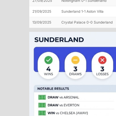
27/09/2025
Nottingham 0-1 Sunderland
21/09/2025
Sunderland 1-1 Aston Villa
13/09/2025
Crystal Palace 0-0 Sunderland