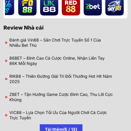
Review Nhà cái
Đánh giá Vin88 – Sân Chơi Trực Tuyến Số 1 Của
Nhiều Bet Thủ
86BET – Đỉnh Cao Cá Cược Online, Nhận Liền Tay
86K Mỗi Ngày
RIK88 – Thiên Đường Giải Trí Đổi Thưởng Hot Hit Năm
2025
ZBET – Tận Hưởng Game Cược Đỉnh Cao, Thu Lời Cực
Khủng
VIC88 – Lựa Chọn Tối Ưu Của Người Chơi Cá Cược
Trực Tuyến
Tải thêm
(
5
/ 13)