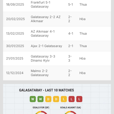
Frankfurt 5-1
18/09/2025
5-1
Thua
Galatasaray
Galatasaray 2-2 AZ
2-
20/02/2025
Hòa
Alkmaar
2
AZ Alkmaar 4-1
13/02/2025
4-1
Thua
Galatasaray
30/01/2025
Ajax 2-1 Galatasaray
2-1
Thua
Galatasaray 3-3
3-
21/01/2025
Hòa
Dinamo Kyiv
3
Malmo 2-2
2-
12/12/2024
Hòa
Galatasaray
2