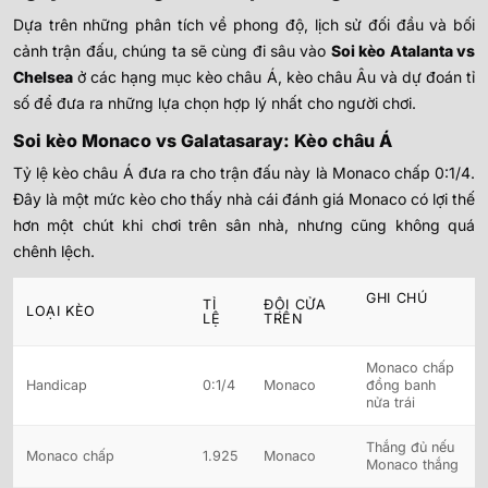
Dựa trên những phân tích về phong độ, lịch sử đối đầu và bối
cảnh trận đấu, chúng ta sẽ cùng đi sâu vào
Soi kèo Atalanta vs
Chelsea
ở các hạng mục kèo châu Á, kèo châu Âu và dự đoán tỉ
số để đưa ra những lựa chọn hợp lý nhất cho người chơi.
Soi kèo Monaco vs Galatasaray: Kèo châu Á
Tỷ lệ kèo châu Á đưa ra cho trận đấu này là Monaco chấp 0:1/4.
Đây là một mức kèo cho thấy nhà cái đánh giá Monaco có lợi thế
hơn một chút khi chơi trên sân nhà, nhưng cũng không quá
chênh lệch.
GHI CHÚ
TỈ
ĐỘI CỬA
LOẠI KÈO
LỆ
TRÊN
Monaco chấp
Handicap
0:1/4
Monaco
đồng banh
nửa trái
Thắng đủ nếu
Monaco chấp
1.925
Monaco
Monaco thắng