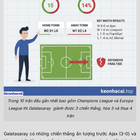
Trong 10 trận đấu gần nhất bao gồm Champions League và Europa
League thì Galatasaray giành được 3 chiến thắng, hòa 3 và thua 4
trận
Galatasaray có những chiến thắng ấn tượng trước Ajax (3-0) và