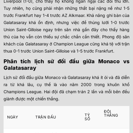
Liverpool (1-0), cho thấy họ không ngán ngại các đối thủ lớn.
Tuy nhiên, họ cũng phải nhận những thất bại nặng nề như 1-5
trước Frankfurt hay 1-4 trước AZ Alkmaar. Khả năng ghi bàn của
Galatasaray khá ổn định, nhưng việc để thủng lưới 1-0 trước
Union Saint-Gilloise ngay trên sân nhà gần đây cho thấy hàng
thủ của họ vẫn còn thiếu sự chắc chắn cần thiết. Phong độ sân
khách của Galatasaray ở Champion League cũng khá tệ với trận
thua 0-1 trước Union Saint-Gilloise và 1-5 trước Frankfurt.
Phân tích lịch sử đối đầu giữa Monaco vs
Galatasaray
Lịch sử đối đầu giữa Monaco và Galatasaray khá ít ỏi và đã diễn
ra từ khá lâu, cụ thể là vào năm 2000 trong khuôn khổ
Champions League. Hai đội đã chạm trán 2 lần và mỗi bên đều
giành được một chiến thắng.
ĐỘI
TỶ
THẮNG
NGÀY
TRẬN ĐẤU
SỐ