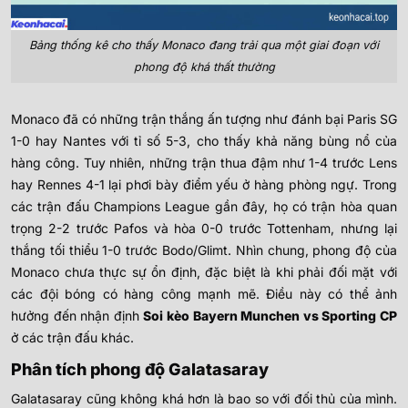
Bảng thống kê cho thấy Monaco đang trải qua một giai đoạn với
phong độ khá thất thường
Monaco đã có những trận thắng ấn tượng như đánh bại Paris SG
1-0 hay Nantes với tỉ số 5-3, cho thấy khả năng bùng nổ của
hàng công. Tuy nhiên, những trận thua đậm như 1-4 trước Lens
hay Rennes 4-1 lại phơi bày điểm yếu ở hàng phòng ngự. Trong
các trận đấu Champions League gần đây, họ có trận hòa quan
trọng 2-2 trước Pafos và hòa 0-0 trước Tottenham, nhưng lại
thắng tối thiểu 1-0 trước Bodo/Glimt. Nhìn chung, phong độ của
Monaco chưa thực sự ổn định, đặc biệt là khi phải đối mặt với
các đội bóng có hàng công mạnh mẽ. Điều này có thể ảnh
hưởng đến nhận định
Soi kèo Bayern Munchen vs Sporting CP
ở các trận đấu khác.
Phân tích phong độ Galatasaray
Galatasaray cũng không khá hơn là bao so với đối thủ của mình.