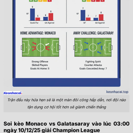
Trận đấu này hứa hẹn sẽ là một màn đôi công hấp dẫn, nơi đội nào
tận dụng cơ hội tốt hơn sẽ giành chiến thắng
Soi kèo Monaco vs Galatasaray vào lúc 03:00
ngày 10/12/25 giải Champion League