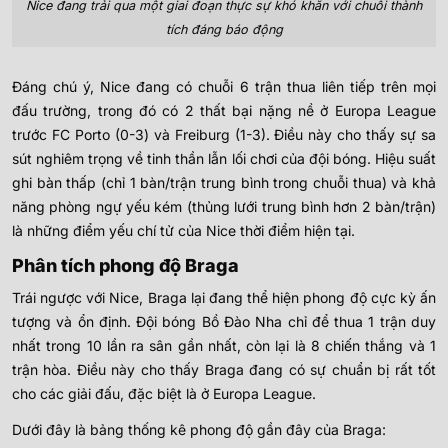
Nice đang trải qua một giai đoạn thực sự khó khăn với chuỗi thành
tích đáng báo động
Đáng chú ý, Nice đang có chuỗi 6 trận thua liên tiếp trên mọi
đấu trường, trong đó có 2 thất bại nặng nề ở Europa League
trước FC Porto (0-3) và Freiburg (1-3). Điều này cho thấy sự sa
sút nghiêm trọng về tinh thần lẫn lối chơi của đội bóng. Hiệu suất
ghi bàn thấp (chỉ 1 bàn/trận trung bình trong chuỗi thua) và khả
năng phòng ngự yếu kém (thủng lưới trung bình hơn 2 bàn/trận)
là những điểm yếu chí tử của Nice thời điểm hiện tại.
Phân tích phong độ Braga
Trái ngược với Nice, Braga lại đang thể hiện phong độ cực kỳ ấn
tượng và ổn định. Đội bóng Bồ Đào Nha chỉ để thua 1 trận duy
nhất trong 10 lần ra sân gần nhất, còn lại là 8 chiến thắng và 1
trận hòa. Điều này cho thấy Braga đang có sự chuẩn bị rất tốt
cho các giải đấu, đặc biệt là ở Europa League.
Dưới đây là bảng thống kê phong độ gần đây của Braga: