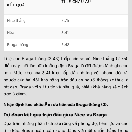
TỈ LỆ CHÂU ÂU
KẾT QUẢ
Nice thắng
2.75
Hòa
3.41
Braga thắng
2.43
Tỉ lệ cho Braga thắng (2.43) thấp hơn so với Nice thắng (2.75),
điều này một lần nữa khẳng định Braga là đội được đánh giá cao
hơn. Mức kèo hòa 3.41 khá hấp dẫn nhưng với phong độ trái
ngược của hai đội, khả năng trận đấu có người thắng kẻ thua là
rất cao. Braga với sự tự tin và hiệu quả, nhiều khả năng sẽ giành
trọn 3 điểm.
Nhận định kèo châu Âu: ưu tiên cửa Braga thắng (2).
Dự đoán kết quả trận đấu giữa Nice vs Braga
Dựa trên những phân tích sâu rộng về phong độ, tiềm lực và các
tỉ lệ kèo, Braga hoàn toàn xứng đáng với một chiến thắng trong