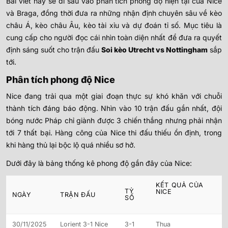
Bài viết này sẽ đi sâu vào phân tích phong độ hiện tại của Nice
và Braga, đồng thời đưa ra những nhận định chuyên sâu về kèo
châu Á, kèo châu Âu, kèo tài xỉu và dự đoán tỉ số. Mục tiêu là
cung cấp cho người đọc cái nhìn toàn diện nhất để đưa ra quyết
định sáng suốt cho trận đấu
Soi kèo Utrecht vs Nottingham
sắp
tới.
Phân tích phong độ Nice
Nice đang trải qua một giai đoạn thực sự khó khăn với chuỗi
thành tích đáng báo động. Nhìn vào 10 trận đấu gần nhất, đội
bóng nước Pháp chỉ giành được 3 chiến thắng nhưng phải nhận
tới 7 thất bại. Hàng công của Nice thi đấu thiếu ổn định, trong
khi hàng thủ lại bộc lộ quá nhiều sơ hở.
Dưới đây là bảng thống kê phong độ gần đây của Nice:
KẾT QUẢ CỦA
TỶ
NICE
NGÀY
TRẬN ĐẤU
SỐ
30/11/2025
Lorient 3-1 Nice
3-1
Thua