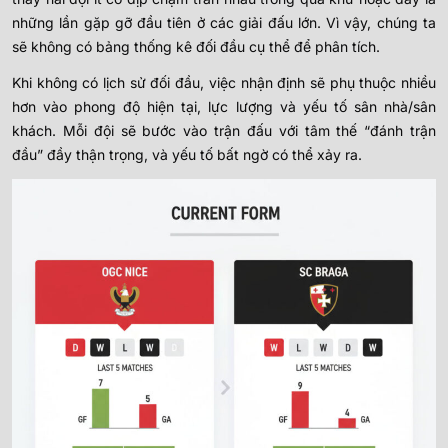
những lần gặp gỡ đầu tiên ở các giải đấu lớn. Vì vậy, chúng ta
sẽ không có bảng thống kê đối đầu cụ thể để phân tích.
Khi không có lịch sử đối đầu, việc nhận định sẽ phụ thuộc nhiều
hơn vào phong độ hiện tại, lực lượng và yếu tố sân nhà/sân
khách. Mỗi đội sẽ bước vào trận đấu với tâm thế “đánh trận
đầu” đầy thận trọng, và yếu tố bất ngờ có thể xảy ra.