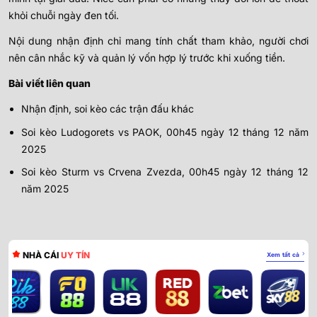
khỏi chuỗi ngày đen tối.
Nội dung nhận định chỉ mang tính chất tham khảo, người chơi
nên cân nhắc kỹ và quản lý vốn hợp lý trước khi xuống tiền.
Bài viết liên quan
Nhận định, soi kèo các trận đấu khác
Soi kèo Ludogorets vs PAOK, 00h45 ngày 12 tháng 12 năm
2025
Soi kèo Sturm vs Crvena Zvezda, 00h45 ngày 12 tháng 12
năm 2025
NHÀ CÁI
UY TÍN
Xem tất cả