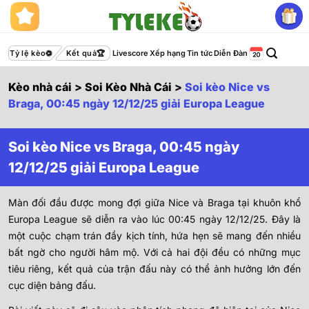
Bỏ
qua
nội
dung
Tỷ lệ kèo
Kết quả
Livescore
Xếp hạng
Tin tức
Diễn Đàn
Kèo nhà cái
>
Soi Kèo Nhà Cái
>
Soi kèo Nice vs
Braga, 00:45 ngày 12/12/25 giải Europa League
Soi kèo Nice vs Braga, 00:45 ngày
12/12/25 giải Europa League
Màn đối đầu được mong đợi giữa Nice và Braga tại khuôn khổ
Europa League sẽ diễn ra vào lúc 00:45 ngày 12/12/25. Đây là
một cuộc chạm trán đầy kịch tính, hứa hẹn sẽ mang đến nhiều
bất ngờ cho người hâm mộ. Với cả hai đội đều có những mục
tiêu riêng, kết quả của trận đấu này có thể ảnh hưởng lớn đến
cục diện bảng đấu.