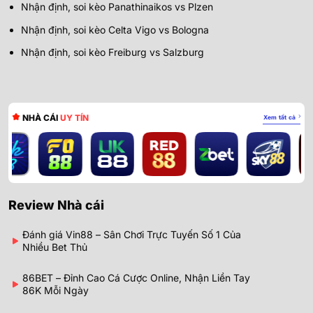
Nhận định, soi kèo Panathinaikos vs Plzen
Nhận định, soi kèo Celta Vigo vs Bologna
Nhận định, soi kèo Freiburg vs Salzburg
NHÀ CÁI
UY TÍN
Xem tất cả
Review Nhà cái
Đánh giá Vin88 – Sân Chơi Trực Tuyến Số 1 Của
Nhiều Bet Thủ
86BET – Đỉnh Cao Cá Cược Online, Nhận Liền Tay
86K Mỗi Ngày