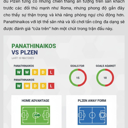
dù Plzen từng có những chiến thắng ấn tượng trên sân khách
trước các đối thủ mạnh như Roma, nhưng phong độ gần đây
cho thấy sự thận trọng và khả năng phòng ngự chủ động hơn.
Panathinaikos với lợi thế sân nhà và lối chơi tấn công đa dạng sẽ
được đánh giá “cửa trên” hơn một chút trong trận đấu này.