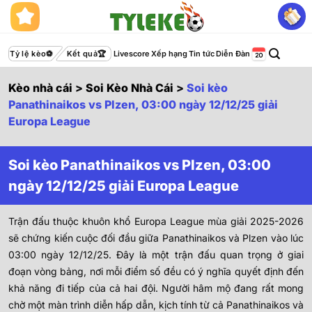
Bỏ
qua
nội
dung
Tỷ lệ kèo
Kết quả
Livescore
Xếp hạng
Tin tức
Diễn Đàn
Kèo nhà cái
>
Soi Kèo Nhà Cái
>
Soi kèo
Panathinaikos vs Plzen, 03:00 ngày 12/12/25 giải
Europa League
Soi kèo Panathinaikos vs Plzen, 03:00
ngày 12/12/25 giải Europa League
Trận đấu thuộc khuôn khổ Europa League mùa giải 2025-2026
sẽ chứng kiến cuộc đối đầu giữa Panathinaikos và Plzen vào lúc
03:00 ngày 12/12/25. Đây là một trận đấu quan trọng ở giai
đoạn vòng bảng, nơi mỗi điểm số đều có ý nghĩa quyết định đến
khả năng đi tiếp của cả hai đội. Người hâm mộ đang rất mong
chờ một màn trình diễn hấp dẫn, kịch tính từ cả Panathinaikos và