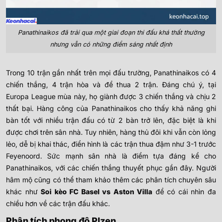
Panathinaikos đã trải qua một giai đoạn thi đấu khá thất thường
nhưng vẫn có những điểm sáng nhất định
Trong 10 trận gần nhất trên mọi đấu trường, Panathinaikos có 4
chiến thắng, 4 trận hòa và để thua 2 trận. Đáng chú ý, tại
Europa League mùa này, họ giành được 3 chiến thắng và chịu 2
thất bại. Hàng công của Panathinaikos cho thấy khả năng ghi
bàn tốt với nhiều trận đấu có từ 2 bàn trở lên, đặc biệt là khi
được chơi trên sân nhà. Tuy nhiên, hàng thủ đôi khi vẫn còn lỏng
lẻo, dễ bị khai thác, điển hình là các trận thua đậm như 3-1 trước
Feyenoord. Sức mạnh sân nhà là điểm tựa đáng kể cho
Panathinaikos, với các chiến thắng thuyết phục gần đây. Người
hâm mộ cũng có thể tham khảo thêm các phân tích chuyên sâu
khác như
Soi kèo FC Basel vs Aston Villa
để có cái nhìn đa
chiều hơn về các trận đấu khác.
Phân tích phong độ Plzen