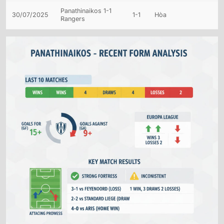
Panathinaikos 1-1
30/07/2025
1-1
Hòa
Rangers