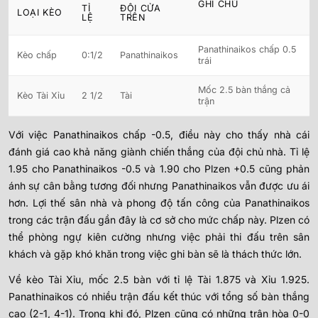
GHI CHÚ
TỈ
ĐỘI CỬA
LOẠI KÈO
LỆ
TRÊN
Panathinaikos chấp 0.5
Kèo chấp
0:1/2
Panathinaikos
trái
Mốc 2.5 bàn thắng cả
Kèo Tài Xỉu
2 1/2
Tài
trận
Với việc Panathinaikos chấp -0.5, điều này cho thấy nhà cái
đánh giá cao khả năng giành chiến thắng của đội chủ nhà. Tỉ lệ
1.95 cho Panathinaikos -0.5 và 1.90 cho Plzen +0.5 cũng phản
ánh sự cân bằng tương đối nhưng Panathinaikos vẫn được ưu ái
hơn. Lợi thế sân nhà và phong độ tấn công của Panathinaikos
trong các trận đấu gần đây là cơ sở cho mức chấp này. Plzen có
thể phòng ngự kiên cường nhưng việc phải thi đấu trên sân
khách và gặp khó khăn trong việc ghi bàn sẽ là thách thức lớn.
Về kèo Tài Xỉu, mốc 2.5 bàn với tỉ lệ Tài 1.875 và Xỉu 1.925.
Panathinaikos có nhiều trận đấu kết thúc với tổng số bàn thắng
cao (2-1, 4-1). Trong khi đó, Plzen cũng có những trận hòa 0-0