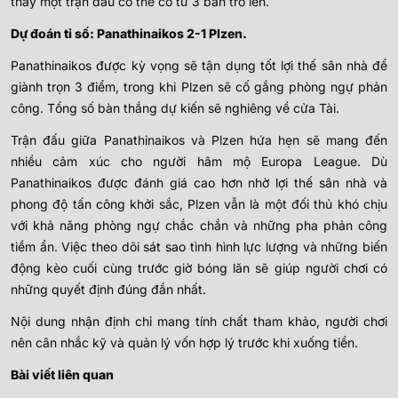
thấy một trận đấu có thể có từ 3 bàn trở lên.
Dự đoán tỉ số: Panathinaikos 2-1 Plzen.
Panathinaikos được kỳ vọng sẽ tận dụng tốt lợi thế sân nhà để
giành trọn 3 điểm, trong khi Plzen sẽ cố gắng phòng ngự phản
công. Tổng số bàn thắng dự kiến sẽ nghiêng về cửa Tài.
Trận đấu giữa Panathinaikos và Plzen hứa hẹn sẽ mang đến
nhiều cảm xúc cho người hâm mộ Europa League. Dù
Panathinaikos được đánh giá cao hơn nhờ lợi thế sân nhà và
phong độ tấn công khởi sắc, Plzen vẫn là một đối thủ khó chịu
với khả năng phòng ngự chắc chắn và những pha phản công
tiềm ẩn. Việc theo dõi sát sao tình hình lực lượng và những biến
động kèo cuối cùng trước giờ bóng lăn sẽ giúp người chơi có
những quyết định đúng đắn nhất.
Nội dung nhận định chỉ mang tính chất tham khảo, người chơi
nên cân nhắc kỹ và quản lý vốn hợp lý trước khi xuống tiền.
Bài viết liên quan