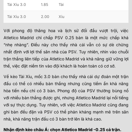
Tài Xỉu 3.0
1.85
Tài
Tài Xỉu 3.0
2.00
Xỉu
Với phong độ thăng hoa và lịch sử đối đầu vượt trội, việc
Atletico Madrid chỉ chấp PSV 0.25 bàn là một mức chấp khá
“nhẹ nhàng”. Điều này cho thấy nhà cái vẫn có sự dè chừng
nhất định với lợi thế sân nhà của PSV. Tuy nhiên, nhìn vào chuỗi
trận thắng liên tiếp của Atletico Madrid và khả năng giữ vững lợi
thế, việc đặt niềm tin vào đội khách là hoàn toàn có cơ sở.
Về kèo Tài Xỉu, mốc 3.0 bàn cho thấy nhà cái dự đoán một trận
đấu có thể có nhiều bàn thắng nhưng cũng tiềm ẩn khả năng
hòa tiền nếu chỉ có 3 bàn. Phong độ của PSV thường bùng nổ
với nhiều bàn thắng được ghi, nhưng Atletico Madrid lại nổi tiếng
với sự thực dụng. Tuy nhiên, với việc Atletico Madrid cũng đang
ghi bàn đều đặn và PSV có thể phản kháng mạnh mẽ trên sân
nhà, khả năng trận đấu có 3 bàn trở lên là khá cao.
Nhận định kèo châu Á: chọn Atletico Madrid -0.25 cả trận.