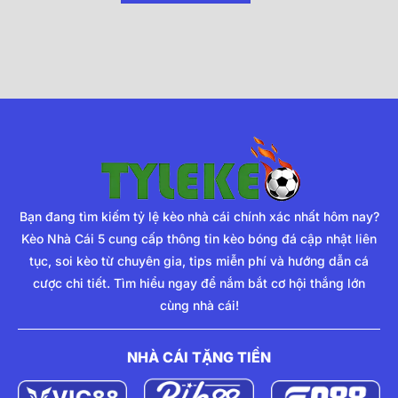
Bạn đang tìm kiếm tỷ lệ kèo nhà cái chính xác nhất hôm nay?
Kèo Nhà Cái 5 cung cấp thông tin kèo bóng đá cập nhật liên
tục, soi kèo từ chuyên gia, tips miễn phí và hướng dẫn cá
cược chi tiết. Tìm hiểu ngay để nắm bắt cơ hội thắng lớn
cùng nhà cái!
NHÀ CÁI TẶNG TIỀN