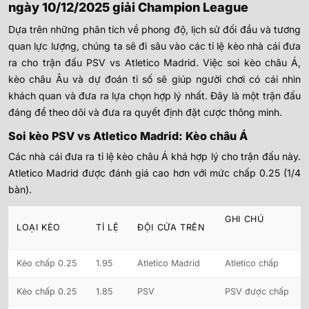
ngày 10/12/2025 giải Champion League
Dựa trên những phân tích về phong độ, lịch sử đối đầu và tương
quan lực lượng, chúng ta sẽ đi sâu vào các tỉ lệ kèo nhà cái đưa
ra cho trận đấu PSV vs Atletico Madrid. Việc soi kèo châu Á,
kèo châu Âu và dự đoán tỉ số sẽ giúp người chơi có cái nhìn
khách quan và đưa ra lựa chọn hợp lý nhất. Đây là một trận đấu
đáng để theo dõi và đưa ra quyết định đặt cược thông minh.
Soi kèo PSV vs Atletico Madrid: Kèo châu Á
Các nhà cái đưa ra tỉ lệ kèo châu Á khá hợp lý cho trận đấu này.
Atletico Madrid được đánh giá cao hơn với mức chấp 0.25 (1/4
bàn).
GHI CHÚ
LOẠI KÈO
TỈ LỆ
ĐỘI CỬA TRÊN
Kèo chấp 0.25
1.95
Atletico Madrid
Atletico chấp
Kèo chấp 0.25
1.85
PSV
PSV được chấp