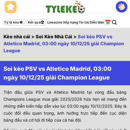
Bỏ
qua
nội
dung
Tỷ lệ kèo
Kết quả
Livescore
Xếp hạng
Tin tức
Diễn Đàn
Kèo nhà cái
>
Soi Kèo Nhà Cái
>
Soi kèo PSV vs
Atletico Madrid, 03:00 ngày 10/12/25 giải Champion
League
Soi kèo PSV vs Atletico Madrid, 03:00
ngày 10/12/25 giải Champion League
Trận đấu giữa PSV và Atletico Madrid tại vòng đấu bảng
Champions League mùa giải 2025/2026 hứa hẹn sẽ mang đến
những diễn biến hấp dẫn vào lúc 03:00 ngày 10/12/2025. Đây là
cuộc đối đầu quan trọng, ảnh hưởng trực tiếp đến cục diện
bảng đấu và cơ hội đi tiếp của cả hai đội.