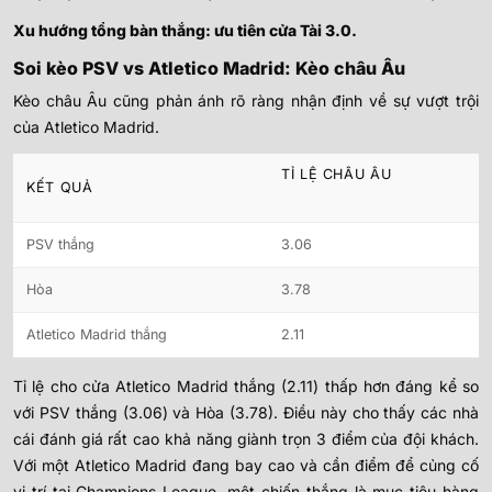
Xu hướng tổng bàn thắng: ưu tiên cửa Tài 3.0.
Soi kèo PSV vs Atletico Madrid: Kèo châu Âu
Kèo châu Âu cũng phản ánh rõ ràng nhận định về sự vượt trội
của Atletico Madrid.
TỈ LỆ CHÂU ÂU
KẾT QUẢ
PSV thắng
3.06
Hòa
3.78
Atletico Madrid thắng
2.11
Tỉ lệ cho cửa Atletico Madrid thắng (2.11) thấp hơn đáng kể so
với PSV thắng (3.06) và Hòa (3.78). Điều này cho thấy các nhà
cái đánh giá rất cao khả năng giành trọn 3 điểm của đội khách.
Với một Atletico Madrid đang bay cao và cần điểm để củng cố
vị trí tại Champions League, một chiến thắng là mục tiêu hàng