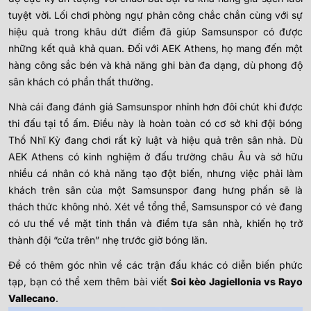
tuyệt vời. Lối chơi phòng ngự phản công chắc chắn cùng với sự
hiệu quả trong khâu dứt điểm đã giúp Samsunspor có được
những kết quả khả quan. Đối với AEK Athens, họ mang đến một
hàng công sắc bén và khả năng ghi bàn đa dạng, dù phong độ
sân khách có phần thất thường.
Nhà cái đang đánh giá Samsunspor nhỉnh hơn đôi chút khi được
thi đấu tại tổ ấm. Điều này là hoàn toàn có cơ sở khi đội bóng
Thổ Nhĩ Kỳ đang chơi rất kỷ luật và hiệu quả trên sân nhà. Dù
AEK Athens có kinh nghiệm ở đấu trường châu Âu và sở hữu
nhiều cá nhân có khả năng tạo đột biến, nhưng việc phải làm
khách trên sân của một Samsunspor đang hưng phấn sẽ là
thách thức không nhỏ. Xét về tổng thể, Samsunspor có vẻ đang
có ưu thế về mặt tinh thần và điểm tựa sân nhà, khiến họ trở
thành đội “cửa trên” nhẹ trước giờ bóng lăn.
Để có thêm góc nhìn về các trận đấu khác có diễn biến phức
tạp, bạn có thể xem thêm bài viết
Soi kèo Jagiellonia vs Rayo
Vallecano
.