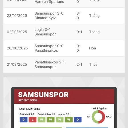
Hamrun Spartans
0
Samsunspor 3-0
3-
23/10/2025
Thắng
Dinamo Kyiv
0
Legia 0-1
02/10/2025
0-1
Thắng
Samsunspor
Samsunspor 0-0
0-
28/08/2025
Hòa
Panathinaikos
0
Panathinaikos 2-1
21/08/2025
2-1
Thua
Samsunspor