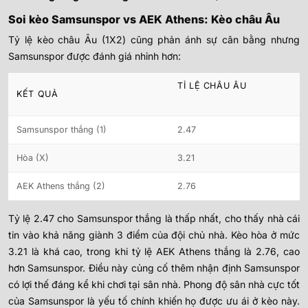
Soi kèo Samsunspor vs AEK Athens: Kèo châu Âu
Tỷ lệ kèo châu Âu (1X2) cũng phản ánh sự cân bằng nhưng
Samsunspor được đánh giá nhỉnh hơn:
TỈ LỆ CHÂU ÂU
KẾT QUẢ
Samsunspor thắng (1)
2.47
Hòa (X)
3.21
AEK Athens thắng (2)
2.76
Tỷ lệ 2.47 cho Samsunspor thắng là thấp nhất, cho thấy nhà cái
tin vào khả năng giành 3 điểm của đội chủ nhà. Kèo hòa ở mức
3.21 là khá cao, trong khi tỷ lệ AEK Athens thắng là 2.76, cao
hơn Samsunspor. Điều này củng cố thêm nhận định Samsunspor
có lợi thế đáng kể khi chơi tại sân nhà. Phong độ sân nhà cực tốt
của Samsunspor là yếu tố chính khiến họ được ưu ái ở kèo này.