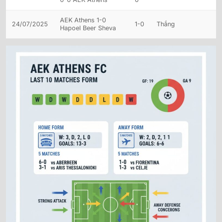
AEK Athens 1-0
24/07/2025
1-0
Thắng
Hapoel Beer Sheva