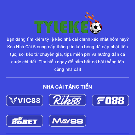
Bạn đang tìm kiếm tỷ lệ kèo nhà cái chính xác nhất hôm nay?
Kèo Nhà Cái 5 cung cấp thông tin kèo bóng đá cập nhật liên
tục, soi kèo từ chuyên gia, tips miễn phí và hướng dẫn cá
cược chi tiết. Tìm hiểu ngay để nắm bắt cơ hội thắng lớn
cùng nhà cái!
NHÀ CÁI TẶNG TIỀN