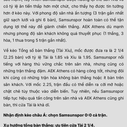
có tỷ lệ ăn tiền thấp hơn một chút, cho thấy họ được tin tưởng
hơn ở kèo này. Với phong độ sân nhà ấn tượng (3 trận gần nhất
giữ sạch lưới và ghi 6 bàn), Samsunspor hoàn toàn có thể tận
dụng lợi thế này để giành chiến thắng. AEK Athens dù mạnh
nhưng phong độ sân khách không quá thuyết phục (1 thắng, 3
hòa, 1 thua trong 5 trận gần nhất).
Về kèo Tổng số bàn thắng (Tài Xỉu), mốc được đưa ra là 2 1/4
(2.25 bàn) với tỷ lệ Tài là 1.85 và Xỉu là 1.95. Samsunspor nổi
tiếng với hàng thủ vững chắc trên sân nhà, nhưng cũng có
những trận thắng đậm. AEK Athens có hàng công tốt, nhưng đôi
khi cũng có những trận hòa không bàn thắng hoặc ít bàn trên
sân khách. Với mốc 2.25, trận đấu có thể diễn ra cởi mở hoặc
chặt chẽ tùy thuộc vào diễn biến. Tuy nhiên, nếu Samsunspor
tiếp tục hiệu quả tấn công trên sân nhà và AEK Athens cũng ghi
bàn, thì cửa Tài là khả dĩ.
Nhận định kèo châu Á: chọn Samsunspor 0:0 cả trận.
Xu hướng tổng bàn thắng: ưu tiên cửa Tài 2 1/4.