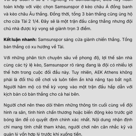
toàn khớp với việc chọn Samsunspor ở kèo châu Á đồng banh
và kèo châu Âu thắng. Đồng thời, tổng 3 bàn thắng cũng ủng hộ
cho cửa Tài 2 1/4. Đây sẽ là một trận đấu căng thẳng nhưng đội
chủ nhà được kỳ vọng sẽ giành trọn 3 điểm.
Kết luận nhanh:
Samsunspor sáng cửa giành chiến thắng. Tổng
bàn thắng có xu hướng về Tài.
Với những phân tích chuyên sâu về phong độ, lợi thế sân nhà
cùng các tỷ lệ kèo, Samsunspor rõ ràng đang là đội có nhiều lợi
thế hơn trong cuộc đối đầu này. Tuy nhiên, AEK Athens không
phải là đối thủ dễ chơi và luôn tiềm ẩn khả năng tạo bất ngờ.
Người hâm mộ có thể kỳ vọng vào một trận đấu hấp dẫn với
kịch bản có bàn thắng cho cả hai bên.
Người chơi nên theo dõi thêm những thông tin cuối cùng về đội
hình ra sân, tình hình chấn thương hoặc biến động kèo trước giờ
bóng lăn để có quyết định chính xác nhất. Nội dung nhận định
chỉ mang tính chất tham khảo, người chơi nên cân nhắc kỹ và
quản lý vốn hợp lý trước khi xuống tiền.