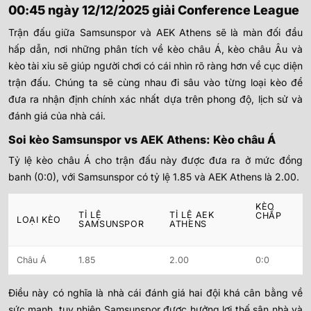
00:45 ngày 12/12/2025 giải Conference League
Trận đấu giữa Samsunspor và AEK Athens sẽ là màn đối đầu
hấp dẫn, nơi những phân tích về kèo châu Á, kèo châu Âu và
kèo tài xỉu sẽ giúp người chơi có cái nhìn rõ ràng hơn về cục diện
trận đấu. Chúng ta sẽ cùng nhau đi sâu vào từng loại kèo để
đưa ra nhận định chính xác nhất dựa trên phong độ, lịch sử và
đánh giá của nhà cái.
Soi kèo Samsunspor vs AEK Athens: Kèo châu Á
Tỷ lệ kèo châu Á cho trận đấu này được đưa ra ở mức đồng
banh (0:0), với Samsunspor có tỷ lệ 1.85 và AEK Athens là 2.00.
KÈO
TỈ LỆ
TỈ LỆ AEK
CHẤP
LOẠI KÈO
SAMSUNSPOR
ATHENS
Châu Á
1.85
2.00
0:0
Điều này có nghĩa là nhà cái đánh giá hai đội khá cân bằng về
sức mạnh, tuy nhiên Samsunspor được hưởng lợi thế sân nhà và