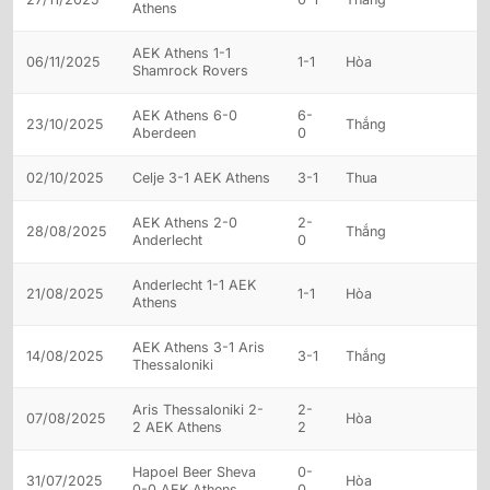
Athens
AEK Athens 1-1
06/11/2025
1-1
Hòa
Shamrock Rovers
AEK Athens 6-0
6-
23/10/2025
Thắng
Aberdeen
0
02/10/2025
Celje 3-1 AEK Athens
3-1
Thua
AEK Athens 2-0
2-
28/08/2025
Thắng
Anderlecht
0
Anderlecht 1-1 AEK
21/08/2025
1-1
Hòa
Athens
AEK Athens 3-1 Aris
14/08/2025
3-1
Thắng
Thessaloniki
Aris Thessaloniki 2-
2-
07/08/2025
Hòa
2 AEK Athens
2
Hapoel Beer Sheva
0-
31/07/2025
Hòa
0-0 AEK Athens
0