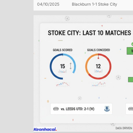
04/10/2025
Blackburn 1-1 Stoke City