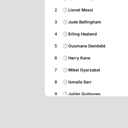
Bảng D
2
Lionel Messi
#
Tên đội
3
Jude Bellingham
Mỹ
1
4
Erling Haaland
Úc
2
5
Ousmane Dembélé
Paraguay
3
6
Harry Kane
Thổ Nhĩ Kỳ
4
7
Mikel Oyarzabal
Bảng E
8
Ismaila Sarr
#
Tên đội
9
Julián Quiñones
Đức
1
10
Vinícius
Bờ Biển Ngà
2
Ecuador
3
11
Bukayo Saka
Curaçao
4