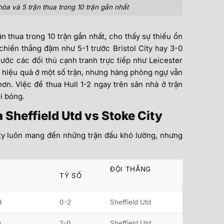
hòa và 5 trận thua trong 10 trận gần nhất
ận thua trong 10 trận gần nhất, cho thấy sự thiếu ổn
chiến thắng đậm như 5-1 trước Bristol City hay 3-0
ước các đối thủ cạnh tranh trực tiếp như Leicester
 hiệu quả ở một số trận, nhưng hàng phòng ngự vẫn
. Việc để thua Hull 1-2 ngay trên sân nhà ở trận
i bóng.
a Sheffield Utd vs Stoke City
City luôn mang đến những trận đấu khó lường, nhưng
ĐỘI THẮNG
TỶ SỐ
d
0-2
Sheffield Utd
y
2-0
Sheffield Utd