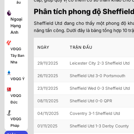
âu
Phân tích phong độ Sheffiel
Ngoại
Sheffield Utd đang cho thấy một phong độ khá 
Hạng
năng tấn công. Dưới đây là bảng tổng hợp 10 tr
Anh
NGÀY
TRẬN ĐẤU
VĐQG
Tây Ban
Nha
29/11/2025
Leicester City 2-3 Sheffield Utd
26/11/2025
Sheffield Utd 3-0 Portsmouth
VĐQG Ý
23/11/2025
Sheffield Wed 0-3 Sheffield Utd
VĐQG
08/11/2025
Sheffield Utd 0-0 QPR
Đức
04/11/2025
Coventry 3-1 Sheffield Utd
VĐQG
Pháp
01/11/2025
Sheffield Utd 1-3 Derby County