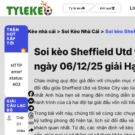
Bỏ
Li
Tỷ lệ kèo
Kết quả
qua
nội
dung
TRẬN
Kèo nhà cái
>
Soi Kèo Nhà Cái
>
Soi kèo Shef
HOT
SẮP
TỚI
Soi kèo Sheffield Utd
ngày 06/12/25 giải H
HTTP
error!
status:
Chào mừng quý độc giả đến với chuyên mục n
403
đối đầu giữa Sheffield Utd và Stoke City vào 
nhất Anh hứa hẹn sẽ mang đến những diễn biế
GIẢI
hành trình của cả hai đội tại giải đấu vốn nổi ti
CÂU LẠC
BỘ
Trong bài viết này, chúng tôi sẽ cùng các chuyê
Cúp
kỹ lưỡng phong độ hiện tại, lịch sử đối đầu 
C1
khách quan nhất. Từ đó, các nhận định về kèo
châu
cấp, giúp quý vị có thêm cơ sở tham khảo cho 