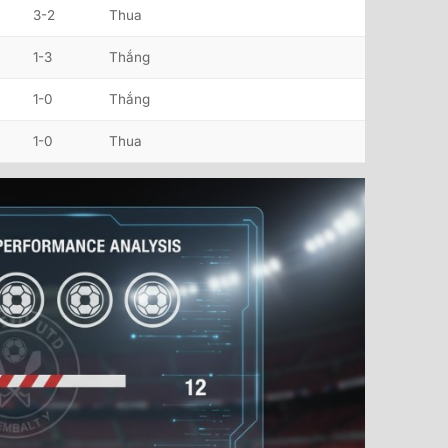
3-2
Thua
1-3
Thắng
1-0
Thắng
1-0
Thua