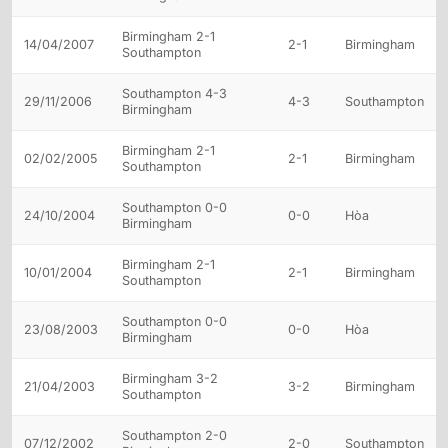
Birmingham 2-1
14/04/2007
2-1
Birmingham
Southampton
Southampton 4-3
29/11/2006
4-3
Southampton
Birmingham
Birmingham 2-1
02/02/2005
2-1
Birmingham
Southampton
Southampton 0-0
24/10/2004
0-0
Hòa
Birmingham
Birmingham 2-1
10/01/2004
2-1
Birmingham
Southampton
Southampton 0-0
23/08/2003
0-0
Hòa
Birmingham
Birmingham 3-2
21/04/2003
3-2
Birmingham
Southampton
Southampton 2-0
07/12/2002
2-0
Southampton