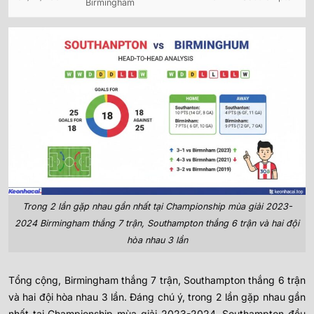
Birmingham
Trong 2 lần gặp nhau gần nhất tại Championship mùa giải 2023-
2024 Birmingham thắng 7 trận, Southampton thắng 6 trận và hai đội
hòa nhau 3 lần
Tổng cộng, Birmingham thắng 7 trận, Southampton thắng 6 trận
và hai đội hòa nhau 3 lần. Đáng chú ý, trong 2 lần gặp nhau gần
nhất tại Championship mùa giải 2023-2024, Southampton đều