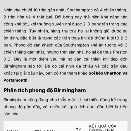
Nhìn vào chuỗi 10 trận gần nhất, Southampton có 4 chiến thắng,
2 trận hòa và 4 thất bại. Đội bóng này thể hiện khả năng tấn
công khá tốt, khi thường xuyên ghi được 2-3 bàn/trận trong các
chiến thắng. Tuy nhiên, hàng thủ của họ lại không giữ được sự
ổn định, đặc biệt là trong các trận thua khi để thủng lưới từ 2-3
bàn. Phong độ sân khách của Southampton khá ấn tượng với 3
chiến thắng gần nhất, nhưng trên sân nhà, họ lại để thua Preston
0-2. Đây là một điểm yếu mà họ cần cải thiện khi tiếp đón
Birmingham sắp tới. Để có cái nhìn đa chiều về các trận đấu
khác tại giải đấu này, bạn có thể tham khảo
Soi kèo Charlton vs
Portsmouth
.
Phân tích phong độ Birmingham
Birmingham cũng đang cho thấy một sự cải thiện đáng kể trong
phong độ gần đây, với nhiều kết quả tích cực, đặc biệt là trên
sân nhà.
KẾT QUẢ CỦA
TỶ
BIRMINGHAM