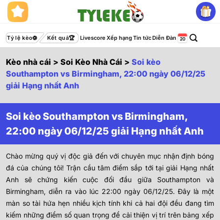
Bỏ
qua
nội
dung
Tỷ lệ kèo
Kết quả
Livescore
Xếp hạng
Tin tức
Diễn Đàn
Kèo nhà cái
>
Soi Kèo Nhà Cái
>
Soi kèo
Southampton vs Birmingham, 22:00 ngày 06/12/25
giải Hạng nhất Anh
Soi kèo Southampton vs Birmingham,
22:00 ngày 06/12/25 giải Hạng nhất Anh
Chào mừng quý vị độc giả đến với chuyên mục nhận định bóng
đá của chúng tôi! Trận cầu tâm điểm sắp tới tại giải Hạng nhất
Anh sẽ chứng kiến cuộc đối đầu giữa Southampton và
Birmingham, diễn ra vào lúc 22:00 ngày 06/12/25. Đây là một
màn so tài hứa hẹn nhiều kịch tính khi cả hai đội đều đang tìm
kiếm những điểm số quan trọng để cải thiện vị trí trên bảng xếp