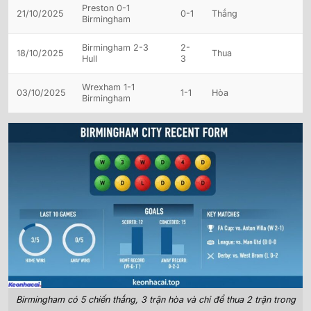
Preston 0-1
21/10/2025
0-1
Thắng
Birmingham
Birmingham 2-3
2-
18/10/2025
Thua
Hull
3
Wrexham 1-1
03/10/2025
1-1
Hòa
Birmingham
Birmingham có 5 chiến thắng, 3 trận hòa và chỉ để thua 2 trận trong