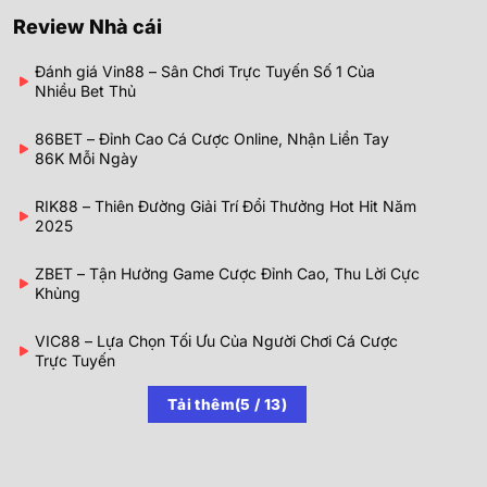
Review Nhà cái
Đánh giá Vin88 – Sân Chơi Trực Tuyến Số 1 Của
Nhiều Bet Thủ
86BET – Đỉnh Cao Cá Cược Online, Nhận Liền Tay
86K Mỗi Ngày
RIK88 – Thiên Đường Giải Trí Đổi Thưởng Hot Hit Năm
2025
ZBET – Tận Hưởng Game Cược Đỉnh Cao, Thu Lời Cực
Khủng
VIC88 – Lựa Chọn Tối Ưu Của Người Chơi Cá Cược
Trực Tuyến
Tải thêm
(
5
/ 13)