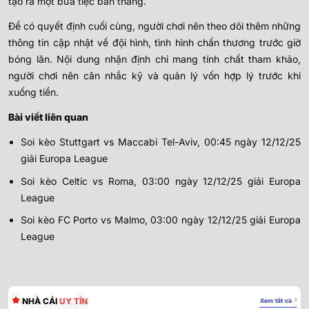
tạo ra một bữa tiệc bàn thắng.
Để có quyết định cuối cùng, người chơi nên theo dõi thêm những
thông tin cập nhật về đội hình, tình hình chấn thương trước giờ
bóng lăn. Nội dung nhận định chỉ mang tính chất tham khảo,
người chơi nên cân nhắc kỹ và quản lý vốn hợp lý trước khi
xuống tiền.
Bài viết liên quan
Soi kèo Stuttgart vs Maccabi Tel-Aviv, 00:45 ngày 12/12/25
giải Europa League
Soi kèo Celtic vs Roma, 03:00 ngày 12/12/25 giải Europa
League
Soi kèo FC Porto vs Malmo, 03:00 ngày 12/12/25 giải Europa
League
NHÀ CÁI
UY TÍN
Xem tất cả