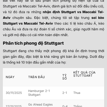
Bài viết này sẽ đi sâu phân tích phong độ hiện tại của cả
Stuttgart và Maccabi Tel-Aviv, đánh giá lịch sử đối đầu (nếu có),
và từ đó đưa ra những
nhận định Stuttgart vs Maccabi Tel-
Aviv
chuyên sâu. Đặc biệt, chúng tôi sẽ tập trung
soi kèo
Stuttgart vs Maccabi Tel-Aviv
theo các tỉ lệ kèo châu Á, kèo
châu Âu và đưa ra dự đoán tỉ số chính xác, giúp người hâm mộ
và giới mộ điệu có cái nhìn toàn diện nhất.
Phân tích phong độ Stuttgart
Stuttgart đang cho thấy một phong độ khá ổn định trong thời
gian gần đây, đặc biệt là khả năng ghi bàn ấn tượng. Dưới đây
là thống kê 10 trận đấu gần nhất của họ:
KẾT QUẢ CỦA
TỶ
STUTTGART
NGÀY
TRẬN ĐẤU
SỐ
Hamburger 2-1
30/11/2025
2-1
Thua
Stuttgart
Go Ahead Eagles
27/11/2025
0-4
Thắng