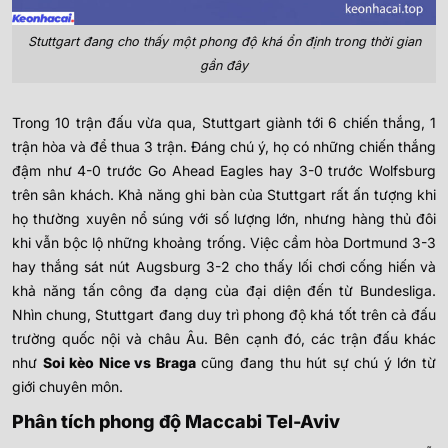
Stuttgart đang cho thấy một phong độ khá ổn định trong thời gian
gần đây
Trong 10 trận đấu vừa qua, Stuttgart giành tới 6 chiến thắng, 1
trận hòa và để thua 3 trận. Đáng chú ý, họ có những chiến thắng
đậm như 4-0 trước Go Ahead Eagles hay 3-0 trước Wolfsburg
trên sân khách. Khả năng ghi bàn của Stuttgart rất ấn tượng khi
họ thường xuyên nổ súng với số lượng lớn, nhưng hàng thủ đôi
khi vẫn bộc lộ những khoảng trống. Việc cầm hòa Dortmund 3-3
hay thắng sát nút Augsburg 3-2 cho thấy lối chơi cống hiến và
khả năng tấn công đa dạng của đại diện đến từ Bundesliga.
Nhìn chung, Stuttgart đang duy trì phong độ khá tốt trên cả đấu
trường quốc nội và châu Âu. Bên cạnh đó, các trận đấu khác
như
Soi kèo Nice vs Braga
cũng đang thu hút sự chú ý lớn từ
giới chuyên môn.
Phân tích phong độ Maccabi Tel-Aviv