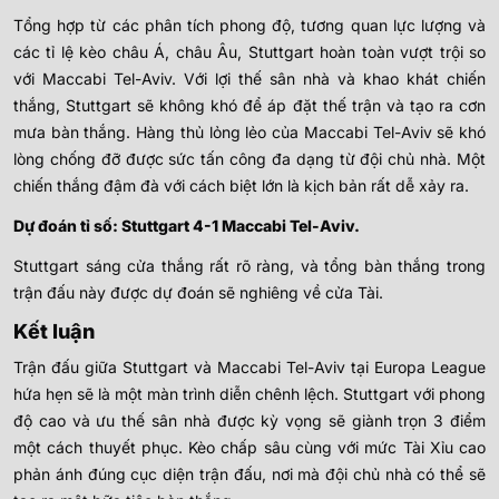
Tổng hợp từ các phân tích phong độ, tương quan lực lượng và
các tỉ lệ kèo châu Á, châu Âu, Stuttgart hoàn toàn vượt trội so
với Maccabi Tel-Aviv. Với lợi thế sân nhà và khao khát chiến
thắng, Stuttgart sẽ không khó để áp đặt thế trận và tạo ra cơn
mưa bàn thắng. Hàng thủ lỏng lẻo của Maccabi Tel-Aviv sẽ khó
lòng chống đỡ được sức tấn công đa dạng từ đội chủ nhà. Một
chiến thắng đậm đà với cách biệt lớn là kịch bản rất dễ xảy ra.
Dự đoán tỉ số: Stuttgart 4-1 Maccabi Tel-Aviv.
Stuttgart sáng cửa thắng rất rõ ràng, và tổng bàn thắng trong
trận đấu này được dự đoán sẽ nghiêng về cửa Tài.
Kết luận
Trận đấu giữa Stuttgart và Maccabi Tel-Aviv tại Europa League
hứa hẹn sẽ là một màn trình diễn chênh lệch. Stuttgart với phong
độ cao và ưu thế sân nhà được kỳ vọng sẽ giành trọn 3 điểm
một cách thuyết phục. Kèo chấp sâu cùng với mức Tài Xỉu cao
phản ánh đúng cục diện trận đấu, nơi mà đội chủ nhà có thể sẽ