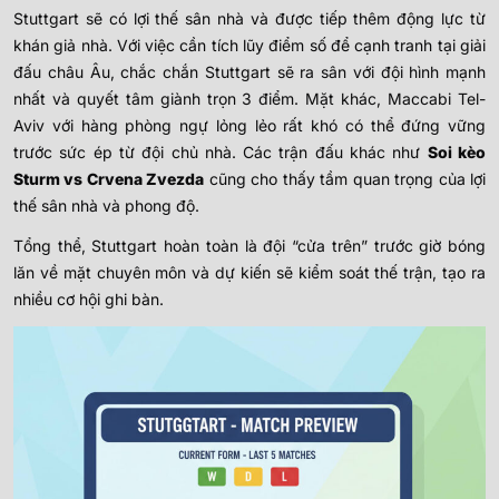
Stuttgart sẽ có lợi thế sân nhà và được tiếp thêm động lực từ
khán giả nhà. Với việc cần tích lũy điểm số để cạnh tranh tại giải
đấu châu Âu, chắc chắn Stuttgart sẽ ra sân với đội hình mạnh
nhất và quyết tâm giành trọn 3 điểm. Mặt khác, Maccabi Tel-
Aviv với hàng phòng ngự lỏng lẻo rất khó có thể đứng vững
trước sức ép từ đội chủ nhà. Các trận đấu khác như
Soi kèo
Sturm vs Crvena Zvezda
cũng cho thấy tầm quan trọng của lợi
thế sân nhà và phong độ.
Tổng thể, Stuttgart hoàn toàn là đội “cửa trên” trước giờ bóng
lăn về mặt chuyên môn và dự kiến sẽ kiểm soát thế trận, tạo ra
nhiều cơ hội ghi bàn.