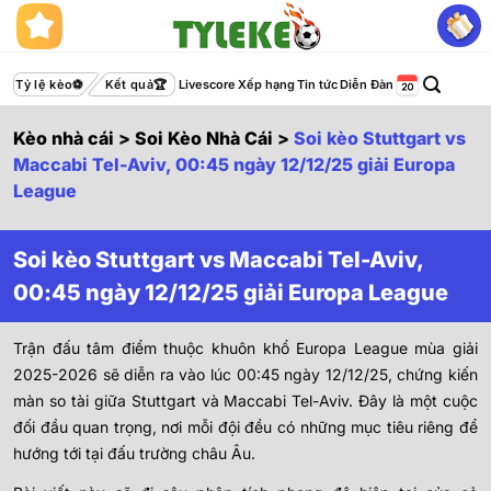
Bỏ
qua
nội
dung
Tỷ lệ kèo
Kết quả
Livescore
Xếp hạng
Tin tức
Diễn Đàn
Kèo nhà cái
>
Soi Kèo Nhà Cái
>
Soi kèo Stuttgart vs
Maccabi Tel-Aviv, 00:45 ngày 12/12/25 giải Europa
League
Soi kèo Stuttgart vs Maccabi Tel-Aviv,
00:45 ngày 12/12/25 giải Europa League
Trận đấu tâm điểm thuộc khuôn khổ Europa League mùa giải
2025-2026 sẽ diễn ra vào lúc 00:45 ngày 12/12/25, chứng kiến
màn so tài giữa Stuttgart và Maccabi Tel-Aviv. Đây là một cuộc
đối đầu quan trọng, nơi mỗi đội đều có những mục tiêu riêng để
hướng tới tại đấu trường châu Âu.