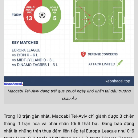
Maccabi Tel-Aviv đang trải qua chuỗi ngày khó khăn tại đấu trường
châu Âu
Trong 10 trận gần nhất, Maccabi Tel-Aviv chỉ giành được 3 chiến
thắng, 1 trận hòa và phải nhận tới 6 thất bại. Đáng báo động
nhất là những trận thua đậm liên tiếp tại Europa League như 0-6