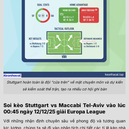
Stuttgart hoàn toàn là đội “cửa trên” về mặt chuyên môn và dự kiến
sẽ kiểm soát thế trận, tạo ra nhiều cơ hội ghi bàn
Soi kèo Stuttgart vs Maccabi Tel-Aviv vào lúc
00:45 ngày 12/12/25 giải Europa League
Với những nhận định chuyên sâu về phong độ và tương quan
lực lượng, chúng ta sẽ đi vào phân tích chi tiết các tỉ lệ kèo nhà