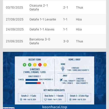
Osasuna 2-1
03/10/2025
2-1
Thua
Getafe
27/09/2025
Getafe 1-1 Levante
1-1
Hòa
24/09/2025
Getafe 1-1 Alaves
1-1
Hòa
Barcelona 3-0
21/09/2025
3-0
Thua
Getafe