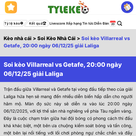
Bỏ
qua
nội
dung
Tỷ lệ kèo
Kết quả
Livescore
Xếp hạng
Tin tức
Diễn Đàn
Kèo nhà cái
>
Soi Kèo Nhà Cái
>
Soi kèo Villarreal vs
Getafe, 20:00 ngày 06/12/25 giải Laliga
Soi kèo Villarreal vs Getafe, 20:00 ngày
06/12/25 giải Laliga
Trận đấu giữa Villarreal và Getafe tại vòng đấu tiếp theo của giải
Laliga hứa hẹn sẽ mang đến nhiều diễn biến hấp dẫn cho người
hâm mộ. Màn đọ sức này sẽ diễn ra vào lúc 20:00 ngày
06/12/2025, với lợi thế sân nhà nghiêng về phía Tàu ngầm vàng.
Đây là cuộc chạm trán giữa hai đội bóng có phong cách thi đấu
khá khác biệt, một bên ưa chuộng kiểm soát bóng và tấn công,
một bên lại nổi tiếng với lối chơi phòng ngự chắc chắn và đầy