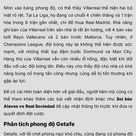
Nhìn vào bảng phong độ, có thể thấy Villarreal thể hiện hai bộ
mặt rõ rệt. Tại La Liga, họ đang có chuỗi 4 chiến thắng và 1 trận
hòa trong 6 trận gần nhất, chỉ để thua Real Madrid. Khả năng
ghi bàn của Villarreal trên sân nhà là rất ấn tượng, với 4 bàn vào
lưới Rayo Vallecano và 2 bàn trước Mallorca. Tuy nhiên, ở
Champions League, đội bóng này lại không thể hiện được sức
mạnh, với những thất bại đậm trước Dortmund và Man City.
Hàng thủ của Villarreal vẫn còn nhiều lỗ hổng, đặc biệt khi đối
đầu với các đội bóng lớn. Điều này cho thấy đội chủ nhà có khả
năng bùng nổ trong tấn công nhưng cũng dễ bị tổn thương khi
gặp áp lực.
Để có cái nhìn toàn diện hơn về giải đấu, người hâm mộ cũng có
thể tham khảo thêm các bài viết nhận định khác như
Soi kèo
Alaves vs Real Sociedad
để cập nhật thông tin trước khi đưa ra
quyết định đặt cược.
Phân tích phong độ Getafe
Getafe, với lối chơi phòng ngự khó chịu, cũng đang có phong độ