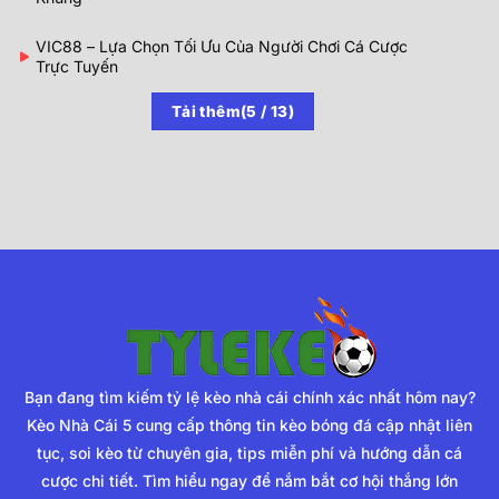
VIC88 – Lựa Chọn Tối Ưu Của Người Chơi Cá Cược
Trực Tuyến
Tải thêm
(
5
/ 13)
Bạn đang tìm kiếm tỷ lệ kèo nhà cái chính xác nhất hôm nay?
Kèo Nhà Cái 5 cung cấp thông tin kèo bóng đá cập nhật liên
tục, soi kèo từ chuyên gia, tips miễn phí và hướng dẫn cá
cược chi tiết. Tìm hiểu ngay để nắm bắt cơ hội thắng lớn