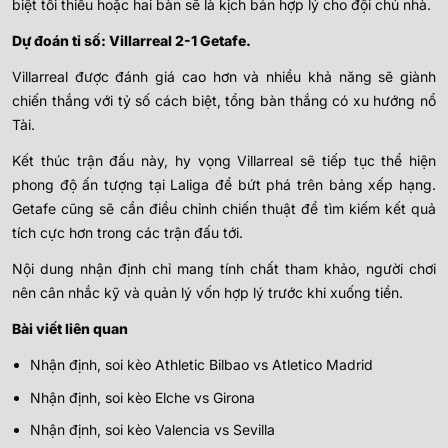
biệt tối thiểu hoặc hai bàn sẽ là kịch bản hợp lý cho đội chủ nhà.
Dự đoán tỉ số: Villarreal 2-1 Getafe.
Villarreal được đánh giá cao hơn và nhiều khả năng sẽ giành
chiến thắng với tỷ số cách biệt, tổng bàn thắng có xu hướng nổ
Tài.
Kết thúc trận đấu này, hy vọng Villarreal sẽ tiếp tục thể hiện
phong độ ấn tượng tại Laliga để bứt phá trên bảng xếp hạng.
Getafe cũng sẽ cần điều chỉnh chiến thuật để tìm kiếm kết quả
tích cực hơn trong các trận đấu tới.
Nội dung nhận định chỉ mang tính chất tham khảo, người chơi
nên cân nhắc kỹ và quản lý vốn hợp lý trước khi xuống tiền.
Bài viết liên quan
Nhận định, soi kèo Athletic Bilbao vs Atletico Madrid
Nhận định, soi kèo Elche vs Girona
Nhận định, soi kèo Valencia vs Sevilla