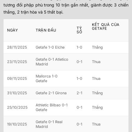
tương đối phập phù trong 10 trận gần nhất, giành được 3 chiến
thắng, 2 trận hòa và 5 thất bại.
KẾT QUẢ CỦA
TỶ
GETAFE
NGÀY
TRẬN ĐẤU
SỐ
28/11/2025
Getafe 1-0 Elche
1-0
Thắng
Getafe 0-1 Atletico
23/11/2025
0-1
Thua
Madrid
Mallorca 1-0
09/11/2025
1-0
Thua
Getafe
31/10/2025
Getafe 2-1 Girona
2-1
Thắng
Athletic Bilbao 0-1
25/10/2025
0-1
Thắng
Getafe
Getafe 0-1 Real
19/10/2025
0-1
Thua
Madrid