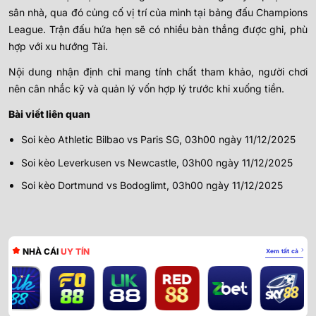
sân nhà, qua đó củng cố vị trí của mình tại bảng đấu Champions
League. Trận đấu hứa hẹn sẽ có nhiều bàn thắng được ghi, phù
hợp với xu hướng Tài.
Nội dung nhận định chỉ mang tính chất tham khảo, người chơi
nên cân nhắc kỹ và quản lý vốn hợp lý trước khi xuống tiền.
Bài viết liên quan
Soi kèo Athletic Bilbao vs Paris SG, 03h00 ngày 11/12/2025
Soi kèo Leverkusen vs Newcastle, 03h00 ngày 11/12/2025
Soi kèo Dortmund vs Bodoglimt, 03h00 ngày 11/12/2025
NHÀ CÁI
UY TÍN
Xem tất cả