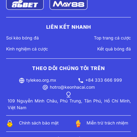
LIÊN KẾT NHANH
Soi kèo bóng đá
Top trang cá cược
Kinh nghiệm cá cược
Kết quả bóng đá
THEO DÕI CHÚNG TÔI TRÊN
tylekeo.org.mx
+84 333 666 999
hotro@keonhacai.com
109 Nguyễn Minh Châu, Phú Trung, Tân Phú, Hồ Chí Minh,
Việt Nam
Chính sách bảo mật
Miễn trừ trách nhiệm