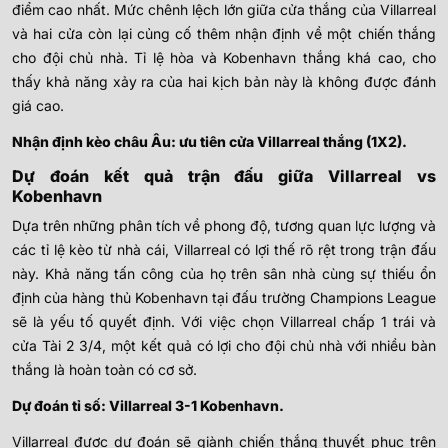
điểm cao nhất. Mức chênh lệch lớn giữa cửa thắng của Villarreal
và hai cửa còn lại củng cố thêm nhận định về một chiến thắng
cho đội chủ nhà. Tỉ lệ hòa và Kobenhavn thắng khá cao, cho
thấy khả năng xảy ra của hai kịch bản này là không được đánh
giá cao.
Nhận định kèo châu Âu: ưu tiên cửa Villarreal thắng (1X2).
Dự đoán kết quả trận đấu giữa Villarreal vs
Kobenhavn
Dựa trên những phân tích về phong độ, tương quan lực lượng và
các tỉ lệ kèo từ nhà cái, Villarreal có lợi thế rõ rệt trong trận đấu
này. Khả năng tấn công của họ trên sân nhà cùng sự thiếu ổn
định của hàng thủ Kobenhavn tại đấu trường Champions League
sẽ là yếu tố quyết định. Với việc chọn Villarreal chấp 1 trái và
cửa Tài 2 3/4, một kết quả có lợi cho đội chủ nhà với nhiều bàn
thắng là hoàn toàn có cơ sở.
Dự đoán tỉ số: Villarreal 3-1 Kobenhavn.
Villarreal được dự đoán sẽ giành chiến thắng thuyết phục trên