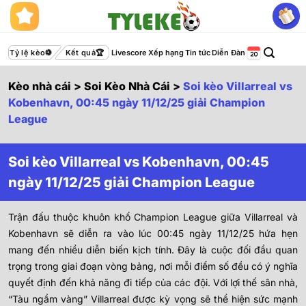
Bỏ
qua
nội
dung
Tỷ lệ kèo
Kết quả
Livescore
Xếp hạng
Tin tức
Diễn Đàn
Kèo nhà cái
>
Soi Kèo Nhà Cái
>
Soi kèo Villarreal vs
Kobenhavn, 00:45 ngày 11/12/25 giải Champion
League
Soi kèo Villarreal vs Kobenhavn, 00:45
ngày 11/12/25 giải Champion League
Trận đấu thuộc khuôn khổ Champion League giữa Villarreal và
Kobenhavn sẽ diễn ra vào lúc 00:45 ngày 11/12/25 hứa hẹn
mang đến nhiều diễn biến kịch tính. Đây là cuộc đối đầu quan
trọng trong giai đoạn vòng bảng, nơi mỗi điểm số đều có ý nghĩa
quyết định đến khả năng đi tiếp của các đội. Với lợi thế sân nhà,
“Tàu ngầm vàng” Villarreal được kỳ vọng sẽ thể hiện sức mạnh