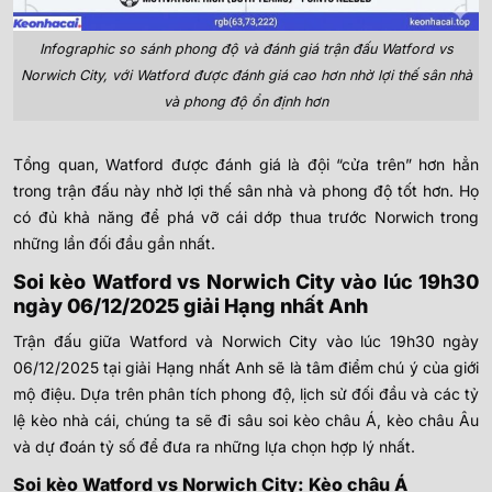
Infographic so sánh phong độ và đánh giá trận đấu Watford vs
Norwich City, với Watford được đánh giá cao hơn nhờ lợi thế sân nhà
và phong độ ổn định hơn
Tổng quan, Watford được đánh giá là đội “cửa trên” hơn hẳn
trong trận đấu này nhờ lợi thế sân nhà và phong độ tốt hơn. Họ
có đủ khả năng để phá vỡ cái dớp thua trước Norwich trong
những lần đối đầu gần nhất.
Soi kèo Watford vs Norwich City vào lúc 19h30
ngày 06/12/2025 giải Hạng nhất Anh
Trận đấu giữa Watford và Norwich City vào lúc 19h30 ngày
06/12/2025 tại giải Hạng nhất Anh sẽ là tâm điểm chú ý của giới
mộ điệu. Dựa trên phân tích phong độ, lịch sử đối đầu và các tỷ
lệ kèo nhà cái, chúng ta sẽ đi sâu soi kèo châu Á, kèo châu Âu
và dự đoán tỷ số để đưa ra những lựa chọn hợp lý nhất.
Soi kèo Watford vs Norwich City: Kèo châu Á