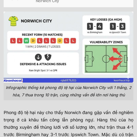
Norwich City
Infographic thống kê phong độ tệ hại của Norwich City với 1 thắng, 2
hòa, 7 thua trong 10 trận, cùng những vấn đề lớn nơi hàng thủ
Phong độ tệ hại này cho thấy Norwich đang gặp vấn đề nghiêm
trọng ở cả khâu tấn công lẫn phòng ngự. Hàng thủ của họ
thường xuyên để thủng lưới với số lượng lớn, như trận thua 4-1
trước Birmingham hay 3-1 trước Ipswich Town. Mặc dù có trận