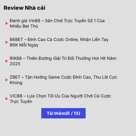
Review Nhà cái
Đánh giá Vin88 – Sân Chơi Trực Tuyến Số 1 Của
Nhiều Bet Thủ
86BET – Đỉnh Cao Cá Cược Online, Nhận Liền Tay
86K Mỗi Ngày
RIK88 – Thiên Đường Giải Trí Đổi Thưởng Hot Hit Năm
2025
ZBET – Tận Hưởng Game Cược Đỉnh Cao, Thu Lời Cực
Khủng
VIC88 – Lựa Chọn Tối Ưu Của Người Chơi Cá Cược
Trực Tuyến
Tải thêm
(
5
/ 13)