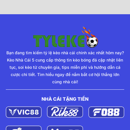
Bạn đang tìm kiếm tỷ lệ kèo nhà cái chính xác nhất hôm nay?
Kèo Nhà Cái 5 cung cấp thông tin kèo bóng đá cập nhật liên
tục, soi kèo từ chuyên gia, tips miễn phí và hướng dẫn cá
cược chi tiết. Tìm hiểu ngay để nắm bắt cơ hội thắng lớn
cùng nhà cái!
NHÀ CÁI TẶNG TIỀN