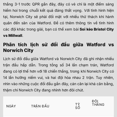
thắng 3-1 trước QPR gần đây, đây có vẻ chỉ là một điểm sáng
hiếm hoi trong chuỗi kết quả đáng thất vọng. Với tình hình hiện
tại, Norwich City sẽ phải đối mặt với nhiều thử thách khi hành
quân đến sân của Watford. Để có thêm thông tin về tình hình
các đội khác trong giải, bạn có thể xem bài
Soi kèo Bristol City
vs Millwall
.
Phân tích lịch sử đối đầu giữa Watford vs
Norwich City
Lịch sử đối đầu giữa Watford và Norwich City đã ghi nhận nhiều
trận đấu hấp dẫn. Trong tổng số 34 lần chạm trán, Watford
đang có lợi thế hơn với 18 chiến thắng, trong khi Norwich City có
14 lần hưởng niềm vui, và hai đội hòa nhau 2 trận. Tuy nhiên,
nhìn vào những cuộc đối đầu gần đây, cán cân lại khá cân bằng,
thậm chí Norwich City đang nhỉnh hơn đôi chút.
ĐỘI
TỶ
THẮNG
NGÀY
TRẬN ĐẤU
SỐ