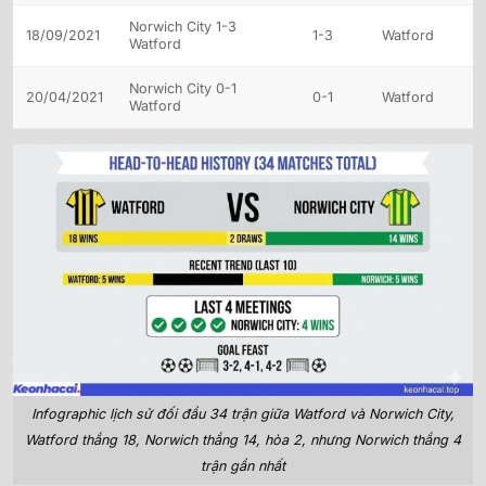
Norwich City 1-3
18/09/2021
1-3
Watford
Watford
Norwich City 0-1
20/04/2021
0-1
Watford
Watford
Infographic lịch sử đối đầu 34 trận giữa Watford và Norwich City,
Watford thắng 18, Norwich thắng 14, hòa 2, nhưng Norwich thắng 4
trận gần nhất