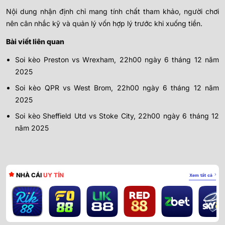
Nội dung nhận định chỉ mang tính chất tham khảo, người chơi
nên cân nhắc kỹ và quản lý vốn hợp lý trước khi xuống tiền.
Bài viết liên quan
Soi kèo Preston vs Wrexham, 22h00 ngày 6 tháng 12 năm
2025
Soi kèo QPR vs West Brom, 22h00 ngày 6 tháng 12 năm
2025
Soi kèo Sheffield Utd vs Stoke City, 22h00 ngày 6 tháng 12
năm 2025
NHÀ CÁI
UY TÍN
Xem tất cả