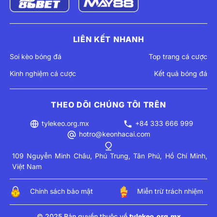
LIÊN KẾT NHANH
Soi kèo bóng đá
Top trang cá cược
Kinh nghiệm cá cược
Kết quả bóng đá
THEO DÕI CHÚNG TÔI TRÊN
tylekeo.org.mx
+84 333 666 999
hotro@keonhacai.com
109 Nguyễn Minh Châu, Phú Trung, Tân Phú, Hồ Chí Minh,
Việt Nam
Chính sách bảo mật
Miễn trừ trách nhiệm
© 2025 Bản quyền thuộc về
tylekeo.org.mx