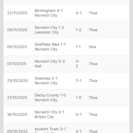
Birmingham 4-1
22/11/2025
4-1
Thua
Norwich City
Norwich City 1-2
08/11/2025
1-2
Thua
Leicester City
Sheffield Wed 1-1
05/11/2025
1-1
Hòa
Norwich City
Norwich City 0-2
0-
01/11/2025
Thua
Hull
2
Swansea 2-1
25/10/2025
2-1
Thua
Norwich City
Derby County 1-0
21/10/2025
1-0
Thua
Norwich City
Norwich City 0-1
18/10/2025
0-1
Thua
Bristol City
Ipswich Town 3-1
05/10/2025
3-1
Thua