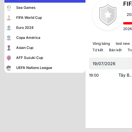
FI
Sea Games
20
FIFA World Cup
Euro 2024
2026
Copa América
Vòng bảng
test new
Asian Cup
Tứ kết
Bán kết
Tr
AFF Suzuki Cup
19/07/2026
UEFA Nations League
Tây Ban 
19:00