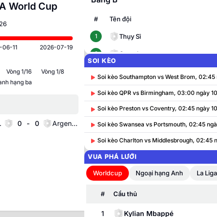
FA World Cup
#
Tên đội
26
Thụy Sĩ
1
-06-11
2026-07-19
Canada
2
SOI KÈO
Bosnia và Herzegovina
3
Vòng 1/16
Vòng 1/8
Soi kèo Southampton vs West Brom, 02:45 
anh hạng ba
Chung kết
Qatar
4
Soi kèo QPR vs Birmingham, 03:00 ngày 10
Soi kèo Preston vs Coventry, 02:45 ngày 10
Bảng C
Nha
0
-
0
Argentina
Soi kèo Swansea vs Portsmouth, 02:45 ngày
#
Tên đội
Soi kèo Charlton vs Middlesbrough, 02:45 n
Brazil
1
VUA PHÁ LƯỚI
Maroc
2
Worldcup
Ngoại hạng Anh
La Lig
Scotland
3
#
Cầu thủ
Haiti
4
1
Kylian Mbappé