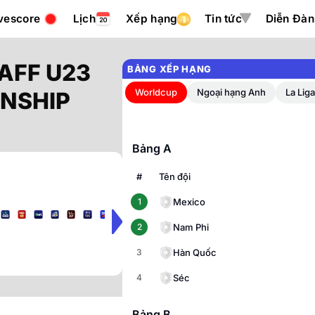
vescore
Lịch
Xếp hạng
Tin tức
Diễn Đàn
AFF U23
BẢNG XẾP HẠNG
Worldcup
Ngoại hạng Anh
La Lig
NSHIP
Vòng bảng
Bảng A
#
Tên đội
Mexico
1
Nam Phi
2
Hàn Quốc
3
Séc
4
Bảng B