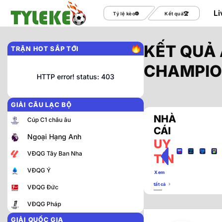
Bỏ
Li
Tỷ lệ kèo
Kết quả
qua
nội
dung
KẾT QUẢ 
TRẬN HOT SẮP TỚI
CHAMPIO
HTTP error! status: 403
GIẢI CÂU LẠC BỘ
NHÀ
Cúp C1 châu âu
CÁI
Ngoại Hạng Anh
UY
VĐQG Tây Ban Nha
TÍN
VĐQG Ý
Xem
tất cả
VĐQG Đức
VĐQG Pháp
GIẢI QUỐC GIA