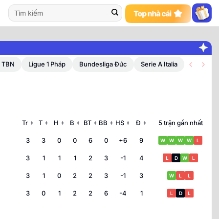
a TBN
Ligue 1 Pháp
Bundesliga Đức
Serie A Italia
Tr
T
H
B
BT
BB
HS
Đ
5 trận gần nhất
▲
▲
▲
▲
▲
▲
▲
▲
▼
▼
▼
▼
▼
▼
▼
▼
3
3
0
0
6
0
+6
9
W
W
W
W
L
3
1
1
1
2
3
-1
4
L
D
W
L
3
1
0
2
2
3
-1
3
W
L
L
3
0
1
2
2
6
-4
1
L
D
L