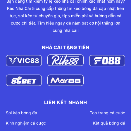
Bạn đang tìm kiếm tỷ lệ kèo nhà cái chính xác nhất hôm nay?
Kèo Nhà Cái 5 cung cấp thông tin kèo bóng đá cập nhật liên
tục, soi kèo từ chuyên gia, tips miễn phí và hướng dẫn cá
cược chi tiết. Tìm hiểu ngay để nắm bắt cơ hội thắng lớn
cùng nhà cái!
NHÀ CÁI TẶNG TIỀN
LIÊN KẾT NHANH
Soi kèo bóng đá
Top trang cá cược
Kinh nghiệm cá cược
Kết quả bóng đá