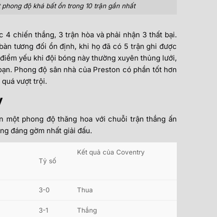
 phong độ khá bất ổn trong 10 trận gần nhất
 4 chiến thắng, 3 trận hòa và phải nhận 3 thất bại.
àn tương đối ổn định, khi họ đã có 5 trận ghi được
t điểm yếu khi đội bóng này thường xuyên thủng lưới,
 đoạn. Phong độ sân nhà của Preston có phần tốt hơn
quá vượt trội.
y
iễn một phong độ thăng hoa với chuỗi trận thắng ấn
óng đáng gờm nhất giải đấu.
Kết quả của Coventry
Tỷ số
3-0
Thua
3-1
Thắng