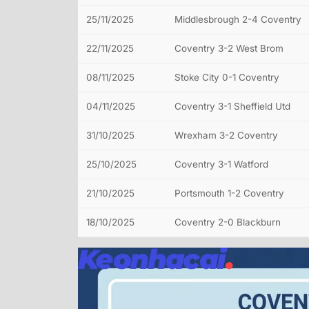
25/11/2025
Middlesbrough 2-4 Coventry
22/11/2025
Coventry 3-2 West Brom
08/11/2025
Stoke City 0-1 Coventry
04/11/2025
Coventry 3-1 Sheffield Utd
31/10/2025
Wrexham 3-2 Coventry
25/10/2025
Coventry 3-1 Watford
21/10/2025
Portsmouth 1-2 Coventry
18/10/2025
Coventry 2-0 Blackburn