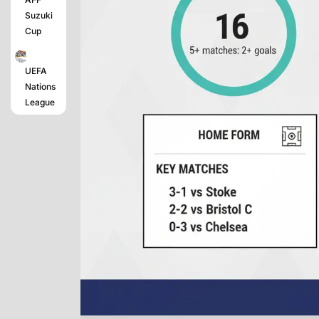
Suzuki
Cup
UEFA
Nations
League