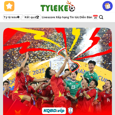
Bỏ
qua
nội
Tỷ lệ kèo
Kết quả
Livescore
Xếp hạng
Tin tức
Diễn Đàn
dung