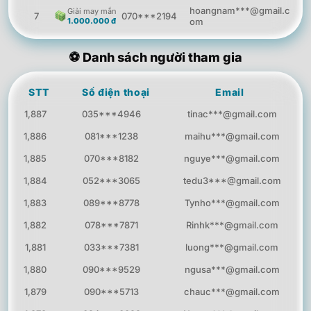
hoangnam***@gmail.c
Giải may mắn
7
070***2194
1.000.000 đ
om
thanhhoa***@yahoo.c
Giải may mắn
8
073***1587
1.000.000 đ
om
⚽ Danh sách người tham gia
minhson***@hotmail.c
Giải may mắn
9
098***2074
1.000.000 đ
om
STT
Số điện thoại
Email
Giải may mắn
1,887
035***4946
tinac***@gmail.com
10
097***5681
ducanh***@gmail.com
1.000.000 đ
1,886
081***1238
maihu***@gmail.com
vanhung***@yahoo.co
Giải may mắn
11
086***2790
1.000.000 đ
m
1,885
070***8182
nguye***@gmail.com
nguyenquang***@hot
Giải may mắn
12
094***2159
1,884
052***3065
tedu3***@gmail.com
1.000.000 đ
mail.com
1,883
089***8778
Tynho***@gmail.com
Giải may mắn
13
078***1032
linhhoa***@gmail.com
1.000.000 đ
1,882
078***7871
Rinhk***@gmail.com
phongnguyen***@yah
Giải may mắn
14
072***1953
1,881
033***7381
luong***@gmail.com
1.000.000 đ
oo.com
1,880
090***9529
ngusa***@gmail.com
hongmai***@hotmail.c
Giải may mắn
15
074***9320
1.000.000 đ
om
1,879
090***5713
chauc***@gmail.com
cuongpham***@gmail.
Giải may mắn
16
092***9138