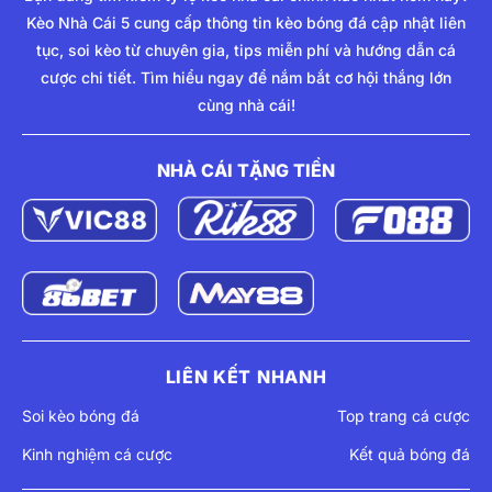
1,864
038***0413
Vutru***@gmail.com
Kèo Nhà Cái 5 cung cấp thông tin kèo bóng đá cập nhật liên
1,863
034***6403
anhqu***@gmail.com
tục, soi kèo từ chuyên gia, tips miễn phí và hướng dẫn cá
1,862
044***3233
Gffdd***@gmail.com
cược chi tiết. Tìm hiểu ngay để nắm bắt cơ hội thắng lớn
cùng nhà cái!
1,861
098***1622
trung***@gmail.com
1,860
090***5069
trant***@gmail.com
NHÀ CÁI TẶNG TIỀN
1,859
039***5425
nguye***@gmail.com
1,858
098***0596
nhanm***@gmail.com
1,857
077***4641
phatl***@gmail.com
1,856
097***2064
Gauga***@gmail.com
1,855
078***5914
tuyen***@gmail.com
1,854
079***9752
muabu***@gmail.com
LIÊN KẾT NHANH
1,853
081***4569
votuo***@gmail.com
Soi kèo bóng đá
Top trang cá cược
1,852
036***1350
minht***@gmail.com
Kinh nghiệm cá cược
Kết quả bóng đá
1,851
037***7030
nghia***@gmail.com