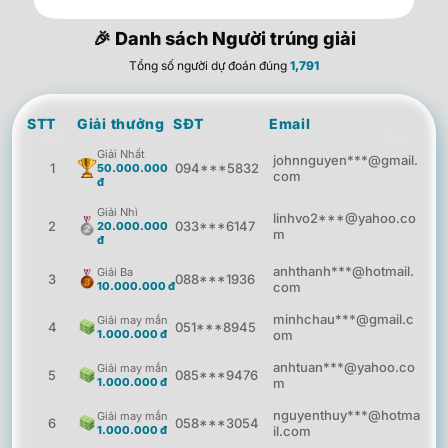
🎉 Danh sách Người trúng giải
Tổng số người dự đoán đúng
1,791
STT
Giải thưởng
SĐT
Email
Giải Nhất
johnnguyen***@gmail.
1
094***5832
50.000.000
com
đ
Giải Nhì
linhvo2***@yahoo.co
2
033***6147
20.000.000
m
đ
anhthanh***@hotmail.
Giải Ba
3
088***1936
10.000.000 đ
com
minhchau***@gmail.c
Giải may mắn
4
051***8945
1.000.000 đ
om
anhtuan***@yahoo.co
Giải may mắn
5
085***9476
1.000.000 đ
m
nguyenthuy***@hotma
Giải may mắn
6
058***3054
1.000.000 đ
il.com