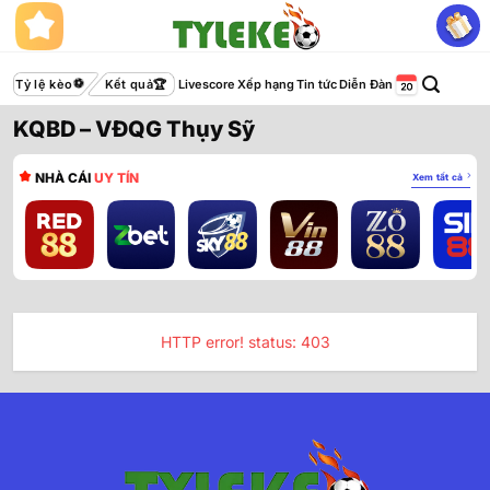
Bỏ
qua
nội
dung
Tỷ lệ kèo
Kết quả
Livescore
Xếp hạng
Tin tức
Diễn Đàn
KQBD – VĐQG Thụy Sỹ
NHÀ CÁI
UY TÍN
Xem tất cả
HTTP error! status: 403