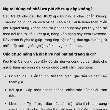
Người dùng có phải trả phí để truy cập không?
Câu trả lời cho
câu hỏi thường gặp
này là chắc chắn không.
Toàn bộ nội dung và dịch vụ tại Kèo Nhà Cái là hoàn toàn miễn
phí. Người dùng không cần trả phí đăng ký hay phí truy cập để
theo dõi lịch thi đấu, kết quả, bảng xếp hạng hay xem livescore.
Đây chính là yếu tố giúp trang tiếp cận đông đảo người dùng từ
nhiều độ tuổi, nghề nghiệp và khu vực khác nhau.
Các chức năng và dịch vụ nổi bật tại trang là gì?
Kèo Nhà Cái cung cấp đầy đủ dữ liệu và công cụ cần thiết cho
người hâm mộ bóng đá và cá cược xanh chín, bao gồm:
Lịch thi đấu: Hiển thị chi tiết thời gian, giải đấu và các cặp
tham gia.
Kết quả : Cập nhật nhanh chóng, chính xác của nhiều trận
đấu.
Livescore: Tỷ số trực tiếp của các trận cầu đỉnh cao cùng
các thông tin như tên cầu thủ ghi bàn, thời điểm có bàn và