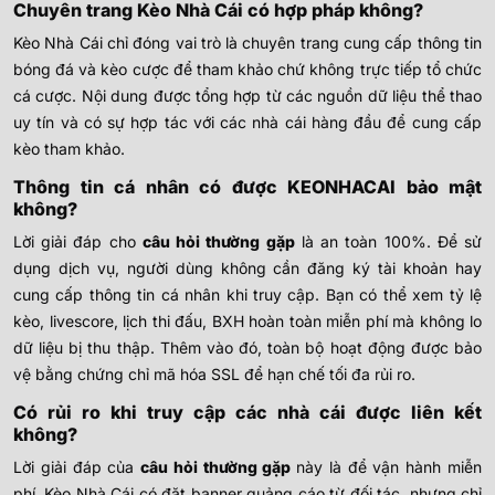
Chuyên trang Kèo Nhà Cái có hợp pháp không?
Kèo Nhà Cái chỉ đóng vai trò là chuyên trang cung cấp thông tin
bóng đá và kèo cược để tham khảo chứ không trực tiếp tổ chức
cá cược. Nội dung được tổng hợp từ các nguồn dữ liệu thể thao
uy tín và có sự hợp tác với các nhà cái hàng đầu để cung cấp
kèo tham khảo.
Thông tin cá nhân có được KEONHACAI bảo mật
không?
Lời giải đáp cho
câu hỏi thường gặp
là an toàn 100%. Để sử
dụng dịch vụ, người dùng không cần đăng ký tài khoản hay
cung cấp thông tin cá nhân khi truy cập. Bạn có thể xem tỷ lệ
kèo, livescore, lịch thi đấu, BXH hoàn toàn miễn phí mà không lo
dữ liệu bị thu thập. Thêm vào đó, toàn bộ hoạt động được bảo
vệ bằng chứng chỉ mã hóa SSL để hạn chế tối đa rủi ro.
Có rủi ro khi truy cập các nhà cái được liên kết
không?
Lời giải đáp của
câu hỏi thường gặp
này là để vận hành miễn
phí, Kèo Nhà Cái có đặt banner quảng cáo từ đối tác, nhưng chỉ