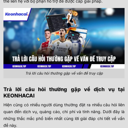
thể liên hệ với bộ phận hỗ trợ để được cấp giải pháp.
Trả lời câu hỏi thường gặp về vấn đề truy cập
Trả lời câu hỏi thường gặp về dịch vụ tại
KEONHACAI
Hiện cũng có nhiều người dùng thường đặt ra nhiều câu hỏi liên
quan đến dịch vụ, quảng cáo, chi phí và tính năng. Dưới đây là
những thắc mắc phổ biến nhất cùng lời giải đáp chi tiết về vấn
đề này.