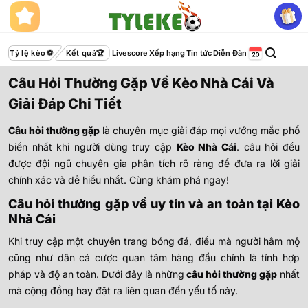
Bỏ
qua
nội
dung
Tỷ lệ kèo
Kết quả
Livescore
Xếp hạng
Tin tức
Diễn Đàn
Câu Hỏi Thường Gặp Về Kèo Nhà Cái Và
Giải Đáp Chi Tiết
Câu hỏi thường gặp
là chuyên mục giải đáp mọi vướng mắc phổ
biến nhất khi người dùng truy cập
Kèo Nhà Cái
. câu hỏi đều
được đội ngũ chuyên gia phân tích rõ ràng để đưa ra lời giải
chính xác và dễ hiểu nhất. Cùng khám phá ngay!
Câu hỏi thường gặp về uy tín và an toàn tại Kèo
Nhà Cái
Khi truy cập một chuyên trang bóng đá, điều mà người hâm mộ
cũng như dân cá cược quan tâm hàng đầu chính là tính hợp
pháp và độ an toàn. Dưới đây là những
câu hỏi thường gặp
nhất
mà cộng đồng hay đặt ra liên quan đến yếu tố này.