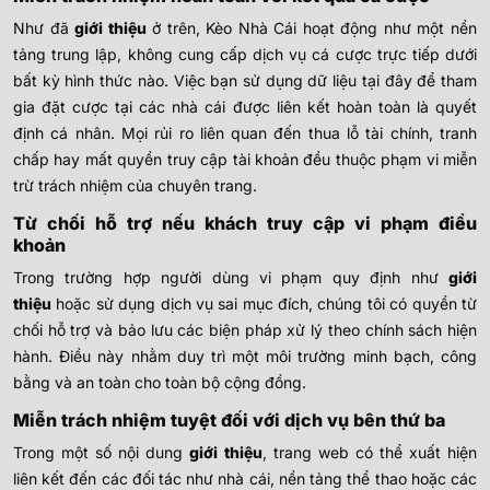
Như đã
giới thiệu
ở trên, Kèo Nhà Cái hoạt động như một nền
tảng trung lập, không cung cấp dịch vụ cá cược trực tiếp dưới
bất kỳ hình thức nào. Việc bạn sử dụng dữ liệu tại đây để tham
gia đặt cược tại các nhà cái được liên kết hoàn toàn là quyết
định cá nhân. Mọi rủi ro liên quan đến thua lỗ tài chính, tranh
chấp hay mất quyền truy cập tài khoản đều thuộc phạm vi miễn
trừ trách nhiệm của chuyên trang.
Từ chối hỗ trợ nếu khách truy cập vi phạm điều
khoản
Trong trường hợp người dùng vi phạm quy định như
giới
thiệu
hoặc sử dụng dịch vụ sai mục đích, chúng tôi có quyền từ
chối hỗ trợ và bảo lưu các biện pháp xử lý theo chính sách hiện
hành. Điều này nhằm duy trì một môi trường minh bạch, công
bằng và an toàn cho toàn bộ cộng đồng.
Miễn trách nhiệm tuyệt đối với dịch vụ bên thứ ba
Trong một số nội dung
giới thiệu
, trang web có thể xuất hiện
liên kết đến các đối tác như nhà cái, nền tảng thể thao hoặc các