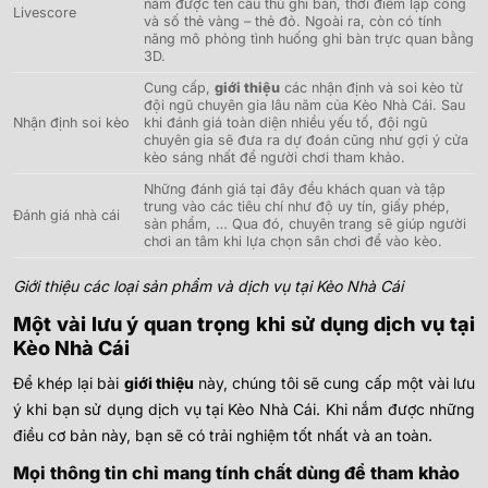
nắm được tên cầu thủ ghi bàn, thời điểm lập công
Livescore
và số thẻ vàng – thẻ đỏ. Ngoài ra, còn có tính
năng mô phỏng tình huống ghi bàn trực quan bằng
3D.
Cung cấp,
giới thiệu
các nhận định và soi kèo từ
đội ngũ chuyên gia lâu năm của Kèo Nhà Cái. Sau
Nhận định soi kèo
khi đánh giá toàn diện nhiều yếu tố, đội ngũ
chuyên gia sẽ đưa ra dự đoán cũng như gợi ý cửa
kèo sáng nhất để người chơi tham khảo.
Những đánh giá tại đây đều khách quan và tập
trung vào các tiêu chí như độ uy tín, giấy phép,
Đánh giá nhà cái
sản phẩm, … Qua đó, chuyên trang sẽ giúp người
chơi an tâm khi lựa chọn sân chơi để vào kèo.
Giới thiệu các loại sản phẩm và dịch vụ tại Kèo Nhà Cái
Một vài lưu ý quan trọng khi sử dụng dịch vụ tại
Kèo Nhà Cái
Để khép lại bài
giới thiệu
này, chúng tôi sẽ cung cấp một vài lưu
ý khi bạn sử dụng dịch vụ tại Kèo Nhà Cái. Khi nắm được những
điều cơ bản này, bạn sẽ có trải nghiệm tốt nhất và an toàn.
Mọi thông tin chỉ mang tính chất dùng để tham khảo