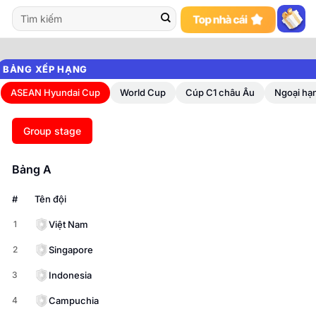
BẢNG XẾP HẠNG
ASEAN Hyundai Cup
World Cup
Cúp C1 châu Âu
Ngoại hạ
Group stage
Bảng A
#
Tên đội
Việt Nam
1
Singapore
2
Indonesia
3
Campuchia
4