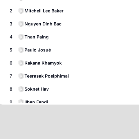
2
Mitchell Lee Baker
3
Nguyen Dinh Bac
4
Than Paing
5
Paulo Josué
6
Kakana Khamyok
7
Teerasak Poeiphimai
8
Soknet Hav
9
Ilhan Fandi
10
Oatnasio Da Silva Guterres
11
Đỗ Hoàng Hên