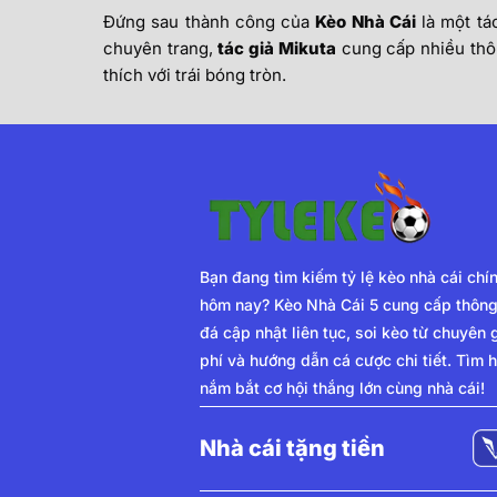
Đứng sau thành công của
Kèo Nhà Cái
là một tác
chuyên trang,
tác giả Mikuta
cung cấp nhiều thông
thích với trái bóng tròn.
Bạn đang tìm kiếm tỷ lệ kèo nhà cái chí
hôm nay? Kèo Nhà Cái 5 cung cấp thông
đá cập nhật liên tục, soi kèo từ chuyên 
phí và hướng dẫn cá cược chi tiết. Tìm 
nắm bắt cơ hội thắng lớn cùng nhà cái!
Nhà cái tặng tiền