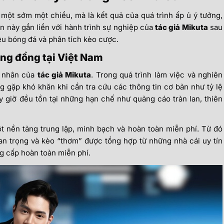
 một sớm một chiều, mà là kết quả của quá trình ấp ủ ý tưởng,
 này gắn liền với hành trình sự nghiệp của
tác giả Mikuta
sau
ệu bóng đá và phân tích kèo cược.
ộng đồng tại Việt Nam
á nhân của
tác giả Mikuta
. Trong quá trình làm việc và nghiên
g gặp khó khăn khi cần tra cứu các thông tin cơ bản như tỷ lệ
ấy giờ đều tồn tại những hạn chế như quảng cáo tràn lan, thiên
ột nền tảng trung lập, minh bạch và hoàn toàn miễn phí. Từ đó
an trọng và kèo “thơm” được tổng hợp từ những nhà cái uy tín
ng cấp hoàn toàn miễn phí.