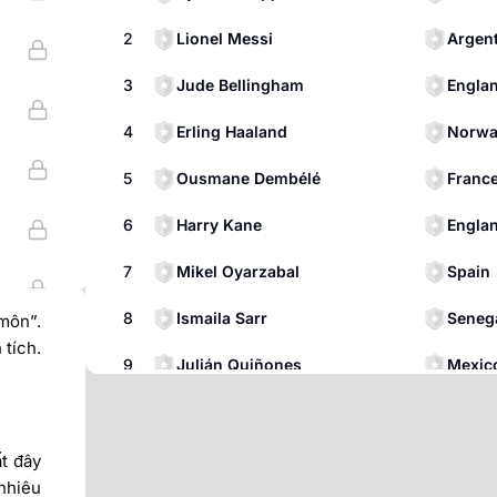
Bảng D
2
Lionel Messi
Argent
#
Tên đội
Tr
T
▲
▼
3
Jude Bellingham
Engla
Mỹ
3
2
1
4
Erling Haaland
Norwa
Úc
3
1
2
5
Ousmane Dembélé
Franc
Paraguay
3
1
3
6
Harry Kane
Engla
Thổ Nhĩ Kỳ
3
1
4
7
Mikel Oyarzabal
Spain
Bảng E
8
Ismaila Sarr
Seneg
môn”.
#
Tên đội
Tr
T
▲
▼
 tích.
9
Julián Quiñones
Mexic
Đức
3
2
1
2.37
10
Vinícius
Brazil
Bờ Biển Ngà
3
2
2
2.80
3.50
Ecuador
3
1
3
11
Bukayo Saka
Engla
t đây
nhiêu
1.90
Curaçao
3
0
4