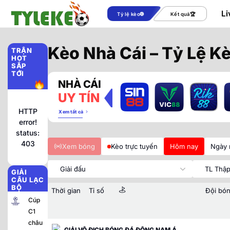
Bỏ
Li
Tỷ lệ kèo
Kết quả
qua
nội
dung
Kèo Nhà Cái – Tỷ Lệ K
TRẬN
HOT
SẮP
TỚI
NHÀ CÁI
UY TÍN
HTTP
Xem tất cả
error!
status:
403
Xem bóng
Kèo trực tuyến
Hôm nay
Ngày 
Giải đấu
TL Thậ
GIẢI
CÂU LẠC
BỘ
Thời gian
Tỉ số
Đội bó
Cúp
C1
châu
GIẢI VÔ ĐỊCH BÓNG ĐÁ ĐÔNG NAM Á