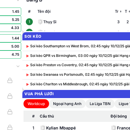
#
Tên đội
Tr
T
1.45
▲
▼
5.25
Thụy Sĩ
3
2
1
4.33
Canada
3
1
2
SOI KÈO
1.44
Bosnia và Herzegovina
3
1
3
Soi kèo Southampton vs West Brom, 02:45 ngày 10/12/25 giả
5.00
Qatar
3
0
4
4.75
Soi kèo QPR vs Birmingham, 03:00 ngày 10/12/25 giải Hạng 
Soi kèo Preston vs Coventry, 02:45 ngày 10/12/25 giải Hạng
Bảng C
Soi kèo Swansea vs Portsmouth, 02:45 ngày 10/12/25 giải H
#
Tên đội
Tr
T
▲
▼
Soi kèo Charlton vs Middlesbrough, 02:45 ngày 10/12/25 giả
Brazil
3
2
1
VUA PHÁ LƯỚI
Maroc
3
2
2
Worldcup
Ngoại hạng Anh
La Liga TBN
Ligue 
Scotland
3
1
3
#
Cầu thủ
Đội bóng
Haiti
3
0
4
1
Kylian Mbappé
Franc