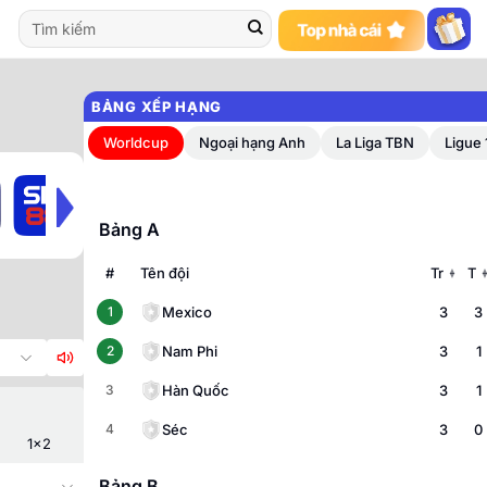
BẢNG XẾP HẠNG
Worldcup
Ngoại hạng Anh
La Liga TBN
Ligue 
Vòng bảng
Bảng A
#
Tên đội
Tr
T
▲
▼
Mexico
3
3
1
Nam Phi
3
1
2
Hàn Quốc
3
1
3
Séc
3
0
4
1x2
Bảng B