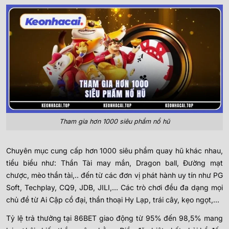
Tham gia hơn 1000 siêu phẩm nổ hũ
Chuyên mục cung cấp hơn 1000 siêu phẩm quay hũ khác nhau,
tiểu biểu như: Thần Tài may mắn, Dragon ball, Đường mạt
chược, mèo thần tài,.. đến từ các đơn vị phát hành uy tín như PG
Soft, Techplay, CQ9, JDB, JILI,… Các trò chơi đều đa dạng mọi
chủ đề từ Ai Cập cổ đại, thần thoại Hy Lạp, trái cây, kẹo ngọt,…
Tỷ lệ trả thưởng tại 86BET giao động từ 95% đến 98,5% mang