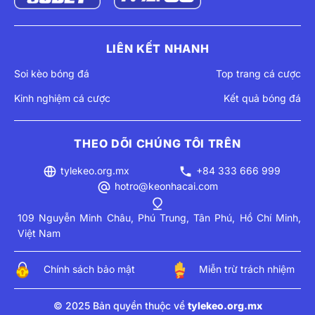
LIÊN KẾT NHANH
Soi kèo bóng đá
Top trang cá cược
Kinh nghiệm cá cược
Kết quả bóng đá
THEO DÕI CHÚNG TÔI TRÊN
tylekeo.org.mx
+84 333 666 999
hotro@keonhacai.com
109 Nguyễn Minh Châu, Phú Trung, Tân Phú, Hồ Chí Minh,
Việt Nam
Chính sách bảo mật
Miễn trừ trách nhiệm
© 2025 Bản quyền thuộc về
tylekeo.org.mx