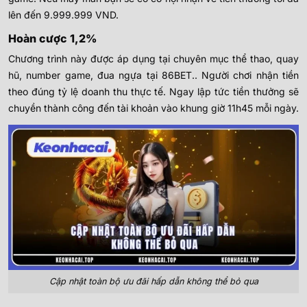
lên đến 9.999.999 VND.
Hoàn cược 1,2%
Chương trình này được áp dụng tại chuyên mục thể thao, quay
hũ, number game, đua ngựa tại 86BET.. Người chơi nhận tiền
theo đúng tỷ lệ doanh thu thực tế. Ngay lập tức tiền thưởng sẽ
chuyền thành công đến tài khoản vào khung giờ 11h45 mỗi ngày.
Cập nhật toàn bộ ưu đãi hấp dẫn không thể bỏ qua