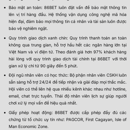
Bảo mật an toàn: 86BET luôn đặt vấn đề bảo mật thông tin
lên vị trí hàng đầu. Hệ thống vận dụng công nghệ mã hóa
hiện đại, đảm bảo mọi thông tin cá nhân và tài sản luôn được
bảo vệ nghiêm ngặt.
Quy trình giao dịch xanh chín: Quy trình thanh toán an toàn
không qua trung gian, hỗ trợ hầu hết các ngân hàng lớn tại
Việt Nam và ví điện tử. Theo đánh giá hơn 97% khách hàng
hài lòng với quy trình giao dịch tài chính tại 86BET với thời
gian xử lý chỉ từ 90 giây đến 5 phút.
Đội ngũ nhân viên có học thức: Bộ phận nhân viên CSKH luôn
sẵn sàng hỗ trợ 24/24 để tiếp nhận và giải đáp mọi thắc mắc.
Hội viên có thể liên hệ qua nhiều kênh khác nhau như hotline,
email, chat trực tuyến. Thái độ nhân viên lịch sự giúp người
chơi xử lý mọi vấn đề hiệu quả nhất.
Giấy phép hoạt động: 86BET được cấp phép đầy đủ các
chứng từ tổ chức uy tín như: PAGCOR, First Cagayan, Isle of
Man Economic Zone.