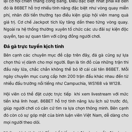
lại cơ hội chiến thắng công bằng. Điều đặc biệt nhất phải kể đến
đó là 86BET hỗ trợ nhiều tính năng đặc biệt như vòng quay miễn
phí, nhân đôi tiền thưởng tạo điều kiện giúp hội viên mang quà
giá trị. Cơ chế Jackpot tích lũy tăng dần theo từng vòng quay.
Ngoài ra hệ thống thường xuyên tổ chức các ưu đãi sự kiện độc
quyền, tạo sự quan tâm với cộng đồng người chơi.
Đá gà trực tuyến kịch tính
Bên cạnh các chuyên mục đề cập trên đây, đá gà cũng sự lựa
chọn thú vị dành cho mọi người. Bạn là tín đồ của những trận thi
đấu nảy lửa, chắc chắn không thể bỏ lỡ cái cái tên 86BET. Mỗi
ngày chuyên mục cung cấp hơn 200 trận đấu khác nhau đến từ
nhiều đấu trường nổi tiếng như Campuchia, WS168 và W128.
Hội viên có thể đặt cược trực tiếp khi xem livestream với mức
tiền khá linh hoạt. 86BET hỗ trợ tính năng lưu lịch sử trước đó,
giúp người chơi có căn cứ tìm ra lựa chọn thông minh. Bên cạnh
đó còn có sự góp mặt của bình luận viên Việt Nam, dễ dàng cho
mọi người theo dõi.