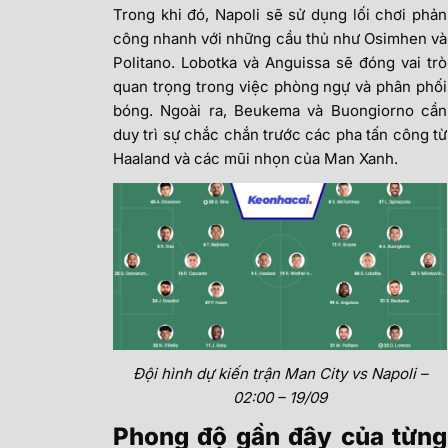
Trong khi đó, Napoli sẽ sử dụng lối chơi phản
công nhanh với những cầu thủ như Osimhen và
Politano. Lobotka và Anguissa sẽ đóng vai trò
quan trọng trong việc phòng ngự và phân phối
bóng. Ngoài ra, Beukema và Buongiorno cần
duy trì sự chắc chắn trước các pha tấn công từ
Haaland và các mũi nhọn của Man Xanh.
Đội hình dự kiến trận Man City vs Napoli –
02:00 – 19/09
Phong độ gần đây của từng