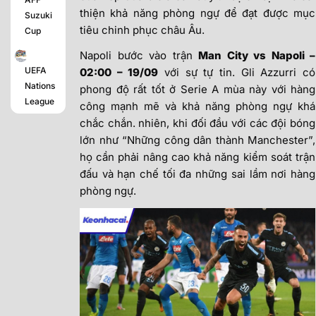
thiện khả năng phòng ngự để đạt được mục
Suzuki
tiêu chinh phục châu Âu.
Cup
Napoli bước vào trận
Man City vs Napoli –
UEFA
02:00 – 19/09
với sự tự tin. Gli Azzurri có
Nations
phong độ rất tốt ở Serie A mùa này với hàng
League
công mạnh mẽ và khả năng phòng ngự khá
chắc chắn. nhiên, khi đối đầu với các đội bóng
lớn như “Những công dân thành Manchester”,
họ cần phải nâng cao khả năng kiểm soát trận
đấu và hạn chế tối đa những sai lầm nơi hàng
phòng ngự.