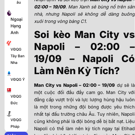
âu
02:00 – 19/09
. Man Xanh sẽ bùng nổ trên sân
nhà, nhưng Napoli sẽ không dễ dàng buông
Ngoại
xuôi trong vòng bảng C1.
Hạng
Soi kèo Man City vs
Anh
Napoli – 02:00 –
VĐQG
19/09 – Napoli Có
Tây Ban
Nha
Làm Nên Kỳ Tích?
VĐQG Ý
Man City vs Napoli – 02:00 – 19/09
dự sẽ là
một cuộc đối đầu đầy cam go. Man City với
VĐQG
đẳng cấp vượt trội và lực lượng hùng hậu luôn
Đức
là một trong những đội bóng được yêu thích
nhất tại đấu trường châu Âu. Tuy nhiên, Napoli
VĐQG
cũng không phải là đội bóng dễ bị bắt nạt. Liệu
Pháp
Napoli có thể làm nên kỳ tích ngay tại Etihad