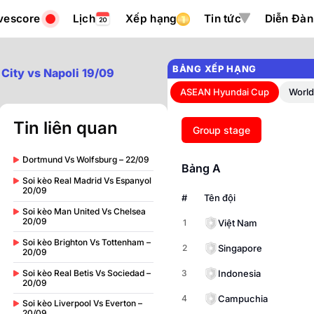
vescore
Lịch
Xếp hạng
Tin tức
Diễn Đàn
BẢNG XẾP HẠNG
City vs Napoli 19/09
ASEAN Hyundai Cup
Worl
Tin liên quan
Group stage
Dortmund Vs Wolfsburg – 22/09
Bảng A
Soi kèo Real Madrid Vs Espanyol
20/09
#
Tên đội
Soi kèo Man United Vs Chelsea
20/09
Việt Nam
1
Soi kèo Brighton Vs Tottenham –
Singapore
2
20/09
Indonesia
Soi kèo Real Betis Vs Sociedad –
3
20/09
Campuchia
4
Soi kèo Liverpool Vs Everton –
20/09