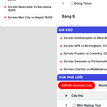
Đông Timor
5
Soi kèo Newcastle Vs Barcelona
19/09
Bảng B
Soi kèo Man City vs Napoli 19/09
#
Tên đội
SOI KÈO
Thái Lan
1
Soi kèo Southampton vs West Br
Myanmar
2
Soi kèo QPR vs Birmingham, 03:
Malaysia
3
Soi kèo Preston vs Coventry, 02
Philippines
4
Soi kèo Swansea vs Portsmouth,
Lào
5
Soi kèo Charlton vs Middlesbro
VUA PHÁ LƯỚI
ASEAN Hyundai Cup
Worl
#
Cầu thủ
1
Win Naing Tun