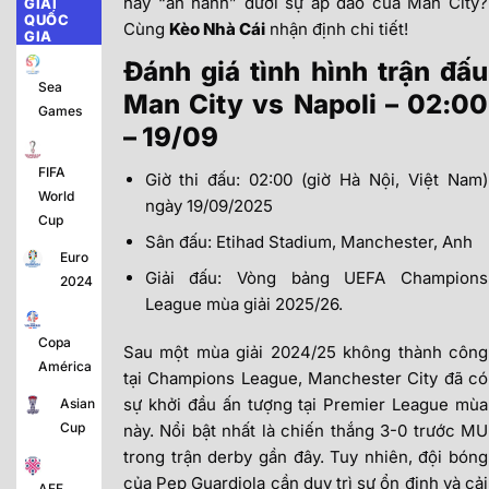
hay “ăn hành” dưới sự áp đảo của Man City?
GIẢI
QUỐC
Cùng
Kèo Nhà Cái
nhận định chi tiết!
GIA
Đánh giá tình hình trận đấu
Sea
Man City vs Napoli – 02:00
Games
– 19/09
FIFA
Giờ thi đấu: 02:00 (giờ Hà Nội, Việt Nam)
World
ngày 19/09/2025
Cup
Sân đấu: Etihad Stadium, Manchester, Anh
Euro
Giải đấu: Vòng bảng UEFA Champions
2024
League mùa giải 2025/26.
Copa
Sau một mùa giải 2024/25 không thành công
América
tại Champions League, Manchester City đã có
sự khởi đầu ấn tượng tại Premier League mùa
Asian
Cup
này. Nổi bật nhất là chiến thắng 3-0 trước MU
trong trận derby gần đây. Tuy nhiên, đội bóng
của Pep Guardiola cần duy trì sự ổn định và cải
AFF