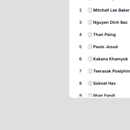
2
Mitchell Lee Baker
3
Nguyen Dinh Bac
4
Than Paing
5
Paulo Josué
6
Kakana Khamyok
7
Teerasak Poeiphi
8
Soknet Hav
9
Ilhan Fandi
10
Oatnasio Da Silva
11
Đỗ Hoàng Hên