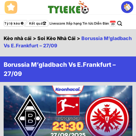
Bỏ
qua
nội
dung
Tỷ lệ kèo
Kết quả
Livescore
Xếp hạng
Tin tức
Diễn Đàn
Kèo nhà cái
>
Soi Kèo Nhà Cái
>
Borussia M’gladbach
Vs E.Frankfurt – 27/09
Borussia M’gladbach Vs E.Frankfurt –
27/09