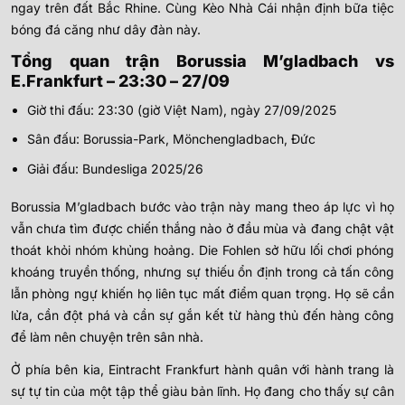
ngay trên đất Bắc Rhine. Cùng Kèo Nhà Cái nhận định bữa tiệc
bóng đá căng như dây đàn này.
Tổng quan trận Borussia M’gladbach vs
E.Frankfurt – 23:30 – 27/09
Giờ thi đấu: 23:30 (giờ Việt Nam), ngày 27/09/2025
Sân đấu: Borussia-Park, Mönchengladbach, Đức
Giải đấu: Bundesliga 2025/26
Borussia M’gladbach bước vào trận này mang theo áp lực vì họ
vẫn chưa tìm được chiến thắng nào ở đầu mùa và đang chật vật
thoát khỏi nhóm khủng hoảng. Die Fohlen sở hữu lối chơi phóng
khoáng truyền thống, nhưng sự thiếu ổn định trong cả tấn công
lẫn phòng ngự khiến họ liên tục mất điểm quan trọng. Họ sẽ cần
lửa, cần đột phá và cần sự gắn kết từ hàng thủ đến hàng công
để làm nên chuyện trên sân nhà.
Ở phía bên kia, Eintracht Frankfurt hành quân với hành trang là
sự tự tin của một tập thể giàu bản lĩnh. Họ đang cho thấy sự cân