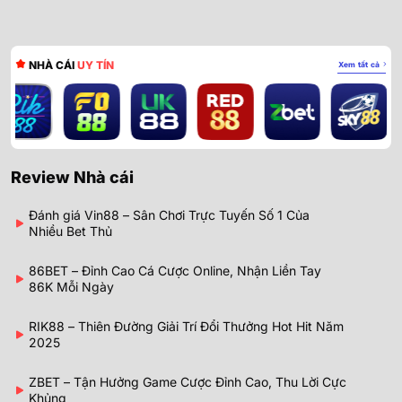
NHÀ CÁI
UY TÍN
Xem tất cả
Review Nhà cái
Đánh giá Vin88 – Sân Chơi Trực Tuyến Số 1 Của
Nhiều Bet Thủ
86BET – Đỉnh Cao Cá Cược Online, Nhận Liền Tay
86K Mỗi Ngày
RIK88 – Thiên Đường Giải Trí Đổi Thưởng Hot Hit Năm
2025
ZBET – Tận Hưởng Game Cược Đỉnh Cao, Thu Lời Cực
Khủng