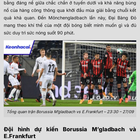
bằng đáng nể giữa chắc chắn ở tuyến dưới và khả năng bùng
nổ của hàng công thông qua khởi đầu mùa giải bằng chuỗi kết
quả khả quan. Đến Mönchengladbach lần này, Đại Bàng Đỏ
mang theo khí thế của một đội bóng biết mình muốn gì và đủ
sức duy trì sức nóng suốt 90 phút.
Tổng quan trận Borussia M’gladbach vs E.Frankfurt – 23:30 – 27/09
Đội hình dự kiến Borussia M’gladbach và
E.Frankfurt