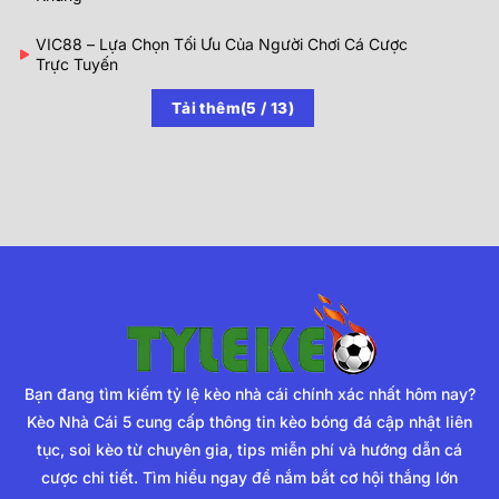
VIC88 – Lựa Chọn Tối Ưu Của Người Chơi Cá Cược
Trực Tuyến
Tải thêm
(
5
/ 13)
Bạn đang tìm kiếm tỷ lệ kèo nhà cái chính xác nhất hôm nay?
Kèo Nhà Cái 5 cung cấp thông tin kèo bóng đá cập nhật liên
tục, soi kèo từ chuyên gia, tips miễn phí và hướng dẫn cá
cược chi tiết. Tìm hiểu ngay để nắm bắt cơ hội thắng lớn