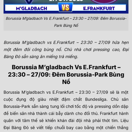
Borussia M’gladbach Vs E.Frankfurt – 23:30 – 27/09: Đêm Borussia-
Park Bùng Nổ
Borussia M’gladbach vs E.Frankfurt – 23:30 – 27/09 hứa hẹn
một đêm đôi công bùng nổ. Chủ nhà chơi pressing cao, Đại
Bàng Đỏ sẵn sàng ăn miếng trả miếng.
Borussia M’gladbach Vs E.Frankfurt –
23:30 – 27/09: Đêm Borussia-Park Bùng
Nổ
Borussia M’gladbach vs E.Frankfurt – 23:30 – 27/09 sẽ là một
cuộc đụng độ giàu nhiệt đậm chất Bundesliga. Chủ sân
Borussia-Park sẵn sàng tung lối chơi tốc độ và pressing dồn dập
để biến sân nhà thành cái bẫy dành cho đối thủ. Frankfurt hành
quân với tâm thế sẽ khiến khán đài đội nhà phải thót tim. Liệu
Đại Bàng Đỏ sẽ viết tiếp chuỗi bay cao bằng một chiến thắng