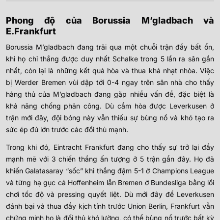
Phong độ của Borussia M’gladbach và
E.Frankfurt
Borussia M’gladbach đang trải qua một chuỗi trận đầy bất ổn,
khi họ chỉ thắng được duy nhất Schalke trong 5 lần ra sân gần
nhất, còn lại là những kết quả hòa và thua khá nhạt nhòa. Việc
bị Werder Bremen vùi dập tới 0-4 ngay trên sân nhà cho thấy
hàng thủ của M’gladbach đang gặp nhiều vấn đề, đặc biệt là
khả năng chống phản công. Dù cầm hòa được Leverkusen ở
trận mới đây, đội bóng này vẫn thiếu sự bùng nổ và khó tạo ra
sức ép đủ lớn trước các đối thủ mạnh.
Trong khi đó, Eintracht Frankfurt đang cho thấy sự trở lại đầy
mạnh mẽ với 3 chiến thắng ấn tượng ở 5 trận gần đây. Họ đã
khiến Galatasaray “sốc” khi thắng đậm 5-1 ở Champions League
và từng hạ gục cả Hoffenheim lẫn Bremen ở Bundesliga bằng lối
chơi tốc độ và pressing quyết liệt. Dù mới đây để Leverkusen
đánh bại và thua đầy kịch tính trước Union Berlin, Frankfurt vẫn
chứng minh họ là đối thủ khó lường, có thể bùng nổ trước bất kỳ