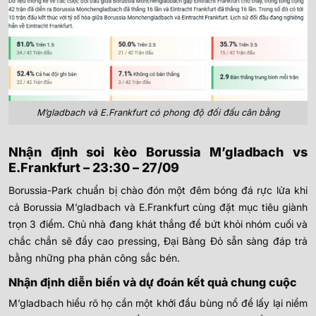
M’gladbach và E.Frankfurt có phong độ đối đấu cân bằng
Nhận định soi kèo Borussia M’gladbach vs
E.Frankfurt – 23:30 – 27/09
Borussia-Park chuẩn bị chào đón một đêm bóng đá rực lửa khi
cả Borussia M’gladbach và E.Frankfurt cùng đặt mục tiêu giành
trọn 3 điểm. Chủ nhà đang khát thắng để bứt khỏi nhóm cuối và
chắc chắn sẽ đẩy cao pressing, Đại Bàng Đỏ sẵn sàng đáp trả
bằng những pha phản công sắc bén.
Nhận định diễn biến và dự đoán kết quả chung cuộc
M’gladbach hiểu rõ họ cần một khởi đầu bùng nổ để lấy lại niềm