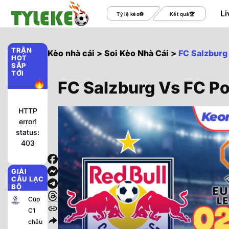
Bỏ
Li
Tỷ lệ kèo
Kết quả
qua
nội
dung
TRẬN
Kèo nhà cái
>
Soi Kèo Nhà Cái
>
FC Salzburg
HOT
SẮP
TỚI
FC Salzburg Vs FC Po
HTTP
error!
status:
403
GIẢI
CÂU LẠC
BỘ
Cúp
C1
châu