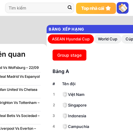
BẢNG XẾP HẠNG
ASEAN Hyundai Cup
World Cup
Cúp
iên quan
Group stage
 Vs Wolfsburg – 22/09
Bảng A
Real Madrid Vs Espanyol
#
Tên đội
Man United Vs Chelsea
Việt Nam
1
Brighton Vs Tottenham –
Singapore
2
Indonesia
Real Betis Vs Sociedad –
3
Campuchia
4
Liverpool Vs Everton –