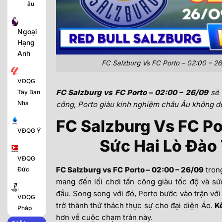
âu
Ngoại
Hạng
Anh
FC Salzburg Vs FC Porto – 02:00 – 2
VĐQG
FC Salzburg vs FC Porto – 02:00 – 26/09
sẽ 
Tây Ban
Nha
công, Porto giàu kinh nghiệm châu Âu không d
FC Salzburg Vs FC Po
VĐQG Ý
Sức Hai Lò Đào
VĐQG
FC Salzburg vs FC Porto – 02:00 – 26/09
tron
Đức
mang đến lối chơi tấn công giàu tốc độ và sứ
đầu. Song song với đó, Porto bước vào trận vớ
VĐQG
trở thành thử thách thực sự cho đại diện Áo.
K
Pháp
hơn về cuộc chạm trán này.