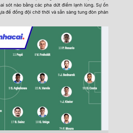
sai sót nào bằng các pha dứt điểm lạnh lùng. Sự ổn
tựa để đồng đội chờ thời và sẵn sàng tung đòn phản