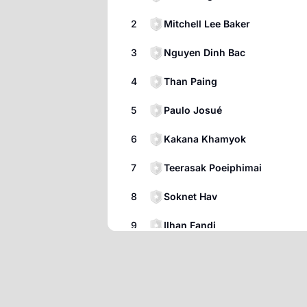
2
Mitchell Lee Baker
3
Nguyen Dinh Bac
4
Than Paing
5
Paulo Josué
6
Kakana Khamyok
7
Teerasak Poeiphimai
8
Soknet Hav
9
Ilhan Fandi
10
Oatnasio Da Silva Guterres
11
Đỗ Hoàng Hên