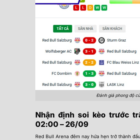
Đánh giá phong độ củ
Nhận định soi kèo trước t
02:00 – 26/09
Red Bull Arena đêm nay hứa hẹn trở thành đấu