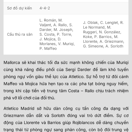
Sơ đồ dự kiến
4-4-2
L. Román, M.
J. Oblak, C. Lenglet, R.
Valjent, A. Rallo, S.
Le Normand, M.
Darder, M. Joseph,
Ruggeri, N. González,
Cầu thủ ra sân
S. Costa, P. Torre,
Koke, P. Barrios, M.
J. Mojica, D.
Llorente, A. Griezmann,
Morlanes, V. Muriqi,
G. Simeone, A. Sorloth
P. Maffeo
Mallorca sẽ khai thác tối đa sức mạnh không chiến của Muriqi
cùng khả năng điều phối của Sergi Darder để làm khó tuyến
phòng ngự vốn giàu thể lực của Atletico. Sự hỗ trợ từ đôi cánh
Maffeo và Mojica hứa hẹn tạo ra các pha tạt bóng nguy hiểm,
trong khi cặp tiền vệ trung tâm Costa – Rallo chịu trách nhiệm
phá vỡ lối chơi của đối thủ.
Atletico Madrid sở hữu dàn công cụ tấn công đa dạng với
Griezmann dẫn dắt và Sorloth đóng vai trò dứt điểm. Sự cơ
động của Llorente và Barrios giúp Rojiblancos dễ dàng chuyển
trạng thái từ phòng ngự sang phản công, còn bộ đôi trung vệ