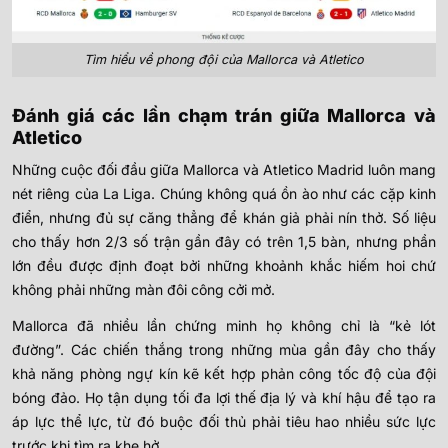
Tìm hiểu về phong đội của Mallorca và Atletico
Đánh giá các lần chạm trán giữa Mallorca và
Atletico
Những cuộc đối đầu giữa Mallorca và Atletico Madrid luôn mang
nét riêng của La Liga. Chúng không quá ồn ào như các cặp kinh
điển, nhưng đủ sự căng thẳng để khán giả phải nín thở. Số liệu
cho thấy hơn 2/3 số trận gần đây có trên 1,5 bàn, nhưng phần
lớn đều được định đoạt bởi những khoảnh khắc hiếm hoi chứ
không phải những màn đôi công cởi mở.
Mallorca đã nhiều lần chứng minh họ không chỉ là “kẻ lót
đường”. Các chiến thắng trong những mùa gần đây cho thấy
khả năng phòng ngự kín kẽ kết hợp phản công tốc độ của đội
bóng đảo. Họ tận dụng tối đa lợi thế địa lý và khí hậu để tạo ra
áp lực thể lực, từ đó buộc đối thủ phải tiêu hao nhiều sức lực
trước khi tìm ra khe hở.