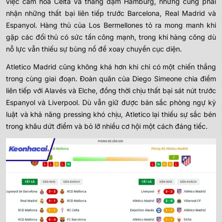
việc cầm hòa Celta và thắng đậm Hamburg, nhưng cũng phải
nhận những thất bại liên tiếp trước Barcelona, Real Madrid và
Espanyol. Hàng thủ của Los Bermellones tỏ ra mong manh khi
gặp các đối thủ có sức tấn công mạnh, trong khi hàng công dù
nỗ lực vẫn thiếu sự bùng nổ để xoay chuyển cục diện.
Atletico Madrid cũng không khá hơn khi chỉ có một chiến thắng
trong cùng giai đoạn. Đoàn quân của Diego Simeone chia điểm
liên tiếp với Alavés và Elche, đồng thời chịu thất bại sát nút trước
Espanyol và Liverpool. Dù vẫn giữ được bản sắc phòng ngự kỷ
luật và khả năng pressing khó chịu, Atletico lại thiếu sự sắc bén
trong khâu dứt điểm và bỏ lỡ nhiều cơ hội một cách đáng tiếc.