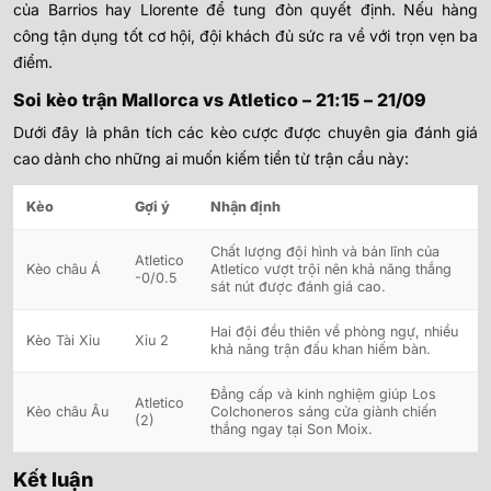
của Barrios hay Llorente để tung đòn quyết định. Nếu hàng
công tận dụng tốt cơ hội, đội khách đủ sức ra về với trọn vẹn ba
điểm.
Soi kèo trận
Mallorca
vs Atletico – 21:15 – 21/09
Dưới đây là phân tích các kèo cược được chuyên gia đánh giá
cao dành cho những ai muốn kiếm tiền từ trận cầu này:
Kèo
Gợi ý
Nhận định
Chất lượng đội hình và bản lĩnh của
Atletico
Kèo châu Á
Atletico vượt trội nên khả năng thắng
-0/0.5
sát nút được đánh giá cao.
Hai đội đều thiên về phòng ngự, nhiều
Kèo Tài Xỉu
Xỉu 2
khả năng trận đấu khan hiếm bàn.
Đẳng cấp và kinh nghiệm giúp Los
Atletico
Kèo châu Âu
Colchoneros sáng cửa giành chiến
(2)
thắng ngay tại Son Moix.
Kết luận