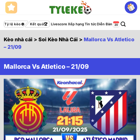
Bỏ
qua
nội
dung
Tỷ lệ kèo
Kết quả
Livescore
Xếp hạng
Tin tức
Diễn Đàn
Kèo nhà cái
>
Soi Kèo Nhà Cái
>
Mallorca Vs Atletico
– 21/09
Mallorca Vs Atletico – 21/09