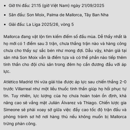
Giờ thi đấu: 21:15 (giờ Việt Nam) ngày 21/09/2025
Sân đấu: Son Moix, Palma de Mallorca, Tây Ban Nha
Giải đấu: La Liga 2025/26, vòng 5
Mallorca đang vật lộn tìm kiếm điểm số đầu mùa. Dễ thấy nhất là
họ mới có 1 điểm sau 3 trận, chưa thắng trận nào và hàng công
chưa cho thấy sự sắc bén như mong đợi. Dẫu vậy, khán giả tại
sân nhà Son Moix vẫn là điểm tựa và có thể phần nào tiếp thêm
tinh thần cho đội chủ sân trong đêm họ cần đương đầu với áp
lực.
Atlético Madrid thì vừa giải tỏa được áp lực sau chiến thắng 2-0
trước Villarreal như một liều thuốc tinh thần giúp họ hồi phục tự
tin. Tuy nhiên, lực lượng của họ chưa hoàn toàn ổn định, khả
năng cao sẽ vắng mặt Julián Álvarez và Thiago. Chiến lược gia
Simeone sẽ phải xoay sở giữa việc đẩy cao tốc độ trận đấu và
phòng tránh sơ hở nơi hàng thủ nếu không muốn bị Mallorca
trừng phản công.