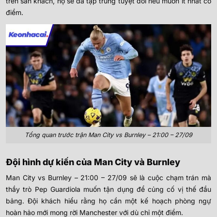
trên sân khách, họ sẽ đá tập trung tuyệt đối nếu muốn ít nhất có
điểm.
Tổng quan trước trận Man City vs Burnley – 21:00 – 27/09
Đội hình dự kiến của Man City và Burnley
Man City vs Burnley – 21:00 – 27/09 sẽ là cuộc chạm trán mà
thầy trò Pep Guardiola muốn tận dụng để củng cố vị thế đầu
bảng. Đội khách hiểu rằng họ cần một kế hoạch phòng ngự
hoàn hảo mới mong rời Manchester với dù chỉ một điểm.