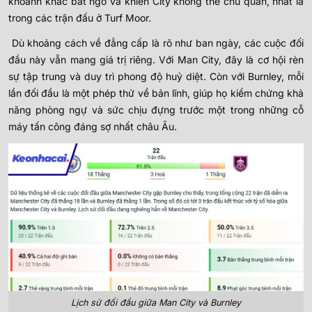
khoảnh khắc bất ngờ và khiến City không thể chủ quan, nhất là
trong các trận đấu ở Turf Moor.
Dù khoảng cách về đẳng cấp là rõ như ban ngày, các cuộc đối
đầu này vẫn mang giá trị riêng. Với Man City, đây là cơ hội rèn
sự tập trung và duy trì phong độ huỷ diệt. Còn với Burnley, mỗi
lần đối đầu là một phép thử về bản lĩnh, giúp họ kiểm chứng khả
năng phòng ngự và sức chịu đựng trước một trong những cỗ
máy tấn công đáng sợ nhất châu Âu.
Lịch sử đối đầu giữa Man City và Burnley