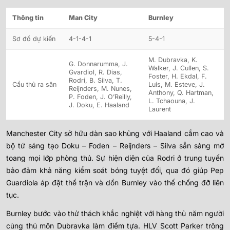
Thông tin
Man City
Burnley
Sơ đồ dự kiến
4-1-4-1
5-4-1
M. Dubravka, K.
G. Donnarumma, J.
Walker, J. Cullen, S.
Gvardiol, R. Dias,
Foster, H. Ekdal, F.
Rodri, B. Silva, T.
Cầu thủ ra sân
Luis, M. Esteve, J.
Reijnders, M. Nunes,
Anthony, Q. Hartman,
P. Foden, J. O’Reilly,
L. Tchaouna, J.
J. Doku, E. Haaland
Laurent
Manchester City sở hữu dàn sao khủng với Haaland cắm cao và
bộ tứ sáng tạo Doku – Foden – Reijnders – Silva sẵn sàng mở
toang mọi lớp phòng thủ. Sự hiện diện của Rodri ở trung tuyến
bảo đảm khả năng kiểm soát bóng tuyệt đối, qua đó giúp Pep
Guardiola áp đặt thế trận và dồn Burnley vào thế chống đỡ liên
tục.
Burnley bước vào thử thách khắc nghiệt với hàng thủ năm người
cùng thủ môn Dubravka làm điểm tựa. HLV Scott Parker trông