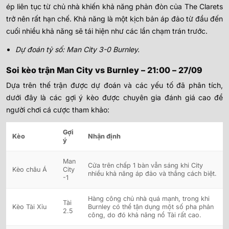
ép liên tục từ chủ nhà khiến khả năng phản đòn của The Clarets
trở nên rất hạn chế. Khả năng là một kịch bản áp đảo từ đầu đến
cuối nhiều khả năng sẽ tái hiện như các lần chạm trán trước.
Dự đoán tỷ số: Man City 3-0 Burnley.
Soi kèo trận
Man City
vs Burnley – 21:00 – 27/09
Dựa trên thế trận được dự đoán và các yếu tố đã phân tích,
dưới đây là các gợi ý kèo được chuyên gia đánh giá cao để
người chơi cá cược tham khảo:
Gợi
Kèo
Nhận định
ý
Man
Cửa trên chấp 1 bàn vẫn sáng khi City
Kèo châu Á
City
nhiều khả năng áp đảo và thắng cách biệt.
-1
Hàng công chủ nhà quá mạnh, trong khi
Tài
Kèo Tài Xỉu
Burnley có thể tận dụng một số pha phản
2.5
công, do đó khả năng nổ Tài rất cao.