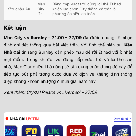
Man
Đẳng cấp vượt trội cùng lợi thế Etihad
Kèo châu Âu
City
khiến lựa chọn City thắng cả trận là
(1)
phương án siêu an toàn.
Kết luận
Man City vs Burnley – 21:00 – 27/09
đã được chúng tôi nhận
định chi tiết thông qua bài viết trên. Với tình thế hiện tại,
Kèo
Nhà Cái
tin rằng Burnley cần phép màu để rời Etihad với ít nhất
một điểm. Trong khi đó, với đẳng cấp vượt trội và lợi thế sân
nhà, Man City nhiều khả năng sẽ tận dụng cuộc đụng độ này để
tiếp tục bứt phá trong cuộc đua vô địch và khẳng định thông
điệp không khoan nhượng ở mùa giải năm nay.
Xem thêm: Crystal Palace vs Liverpool – 27/09
NHÀ CÁI
UY TÍN
Xem tất cả