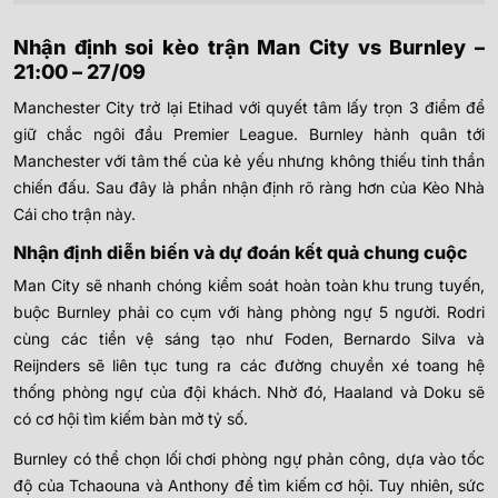
Nhận định soi kèo trận Man City vs Burnley –
21:00 – 27/09
Manchester City trở lại Etihad với quyết tâm lấy trọn 3 điểm để
giữ chắc ngôi đầu Premier League. Burnley hành quân tới
Manchester với tâm thế của kẻ yếu nhưng không thiếu tinh thần
chiến đấu. Sau đây là phần nhận định rõ ràng hơn của Kèo Nhà
Cái cho trận này.
Nhận định diễn biến và dự đoán kết quả chung cuộc
Man City sẽ nhanh chóng kiểm soát hoàn toàn khu trung tuyến,
buộc Burnley phải co cụm với hàng phòng ngự 5 người. Rodri
cùng các tiền vệ sáng tạo như Foden, Bernardo Silva và
Reijnders sẽ liên tục tung ra các đường chuyền xé toang hệ
thống phòng ngự của đội khách. Nhờ đó, Haaland và Doku sẽ
có cơ hội tìm kiếm bàn mở tỷ số.
Burnley có thể chọn lối chơi phòng ngự phản công, dựa vào tốc
độ của Tchaouna và Anthony để tìm kiếm cơ hội. Tuy nhiên, sức