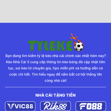
Bạn đang tìm kiếm tỷ lệ kèo nhà cái chính xác nhất hôm nay?
Kèo Nhà Cái 5 cung cấp thông tin kèo bóng đá cập nhật liên
tục, soi kèo từ chuyên gia, tips miễn phí và hướng dẫn cá
cược chi tiết. Tìm hiểu ngay để nắm bắt cơ hội thắng lớn
cùng nhà cái!
NHÀ CÁI TẶNG TIỀN