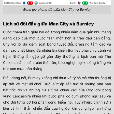
Đánh giá phong độ giữa Man City và Burnley
Lịch sử đối đầu giữa Man City và Burnley
Cuộc chạm trán giữa hai đội trong nhiều năm qua gần như mang
dáng dấp của một cuộc “săn mồi” hơn là trận đấu cân bằng.
City với lối đá kiểm soát bóng tuyệt đối, pressing tầm cao và
dàn sao chất lượng đã nhiều lần khiến Burnley phải chịu cảnh vỡ
trận. Những lần gặp gỡ gần đây thường là kịch bản mà The
Citizens nắm hoàn toàn thế trận, bóp nghẹt mọi khoảng trống và
trút cơn mưa bàn thắng.
Điều đáng nói, Burnley không chỉ thua về tỷ số mà còn thường bị
áp đặt về mặt lối chơi. Dưới sức ép liên tục từ những pha ban
bật tốc độ và những cú sút xa chính xác của City, đội bóng
vùng Lancashire nhiều khi buộc phải co cụm phòng ngự sâu và
chờ đợi từng cơ hội phản công hiếm hoi. Tuy nhiên, chính sự lì
lợm và tinh thần chiến đấu của họ đôi khi cũng tạo ra những