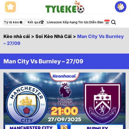
Bỏ
qua
nội
dung
Tỷ lệ kèo
Kết quả
Livescore
Xếp hạng
Tin tức
Diễn Đàn
Kèo nhà cái
>
Soi Kèo Nhà Cái
>
Man City Vs Burnley
– 27/09
Man City Vs Burnley – 27/09