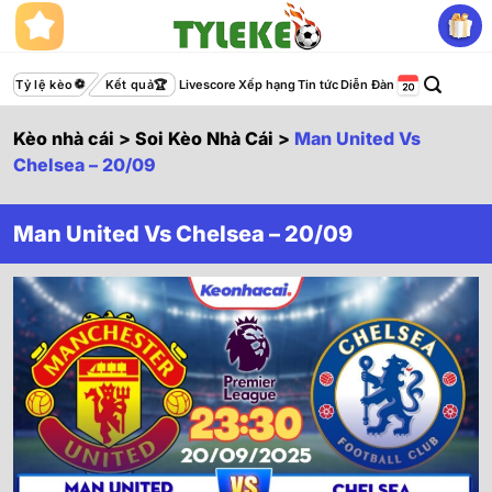
Bỏ
qua
nội
dung
Tỷ lệ kèo
Kết quả
Livescore
Xếp hạng
Tin tức
Diễn Đàn
Kèo nhà cái
>
Soi Kèo Nhà Cái
>
Man United Vs
Chelsea – 20/09
Man United Vs Chelsea – 20/09