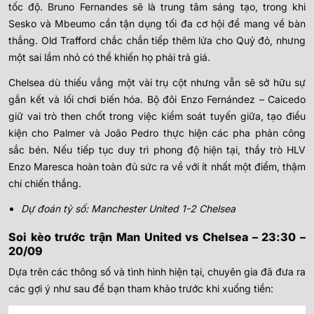
tốc độ. Bruno Fernandes sẽ là trung tâm sáng tạo, trong khi
Sesko và Mbeumo cần tận dụng tối đa cơ hội để mang về bàn
thắng. Old Trafford chắc chắn tiếp thêm lửa cho Quỷ đỏ, nhưng
một sai lầm nhỏ có thể khiến họ phải trả giá.
Chelsea dù thiếu vắng một vài trụ cột nhưng vẫn sẽ sở hữu sự
gắn kết và lối chơi biến hóa. Bộ đôi Enzo Fernández – Caicedo
giữ vai trò then chốt trong việc kiểm soát tuyến giữa, tạo điều
kiện cho Palmer và João Pedro thực hiện các pha phản công
sắc bén. Nếu tiếp tục duy trì phong độ hiện tại, thầy trò HLV
Enzo Maresca hoàn toàn đủ sức ra về với ít nhất một điểm, thậm
chí chiến thắng.
Dự đoán tỷ số: Manchester United 1-2 Chelsea
Soi kèo trước trận
Man United
vs Chelsea – 23:30 –
20/09
Dựa trên các thông số và tình hình hiện tại, chuyên gia đã đưa ra
các gợi ý như sau để bạn tham khảo trước khi xuống tiền: