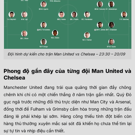
Đội hình dự kiến cho trận Man United vs Chelsea – 23:30 – 20/09
Phong độ gần đây của từng đội Man United và
Chelsea
Manchester United đang trải qua quãng thời gian đầy chông
chênh khi chỉ có một chiến thắng ở năm trận gần nhất. Quỷ Đỏ
gục ngã trước những đối thủ trực diện như Man City và Arsenal,
đồng thời để Fulham và Grimsby cầm hòa trong những trận đấu
đáng lẽ phải khép lại sớm. Hàng công thiếu tính đột biến còn
hàng thủ thường xuyên mắc sai sót đã khiến họ chưa thể tìm lại
sự tự tin và nhịp điệu cần thiết.