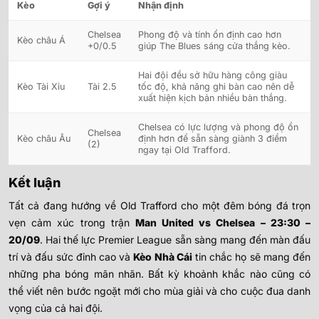
Kèo
Gợi ý
Nhận định
Chelsea
Phong độ và tính ổn định cao hơn
Kèo châu Á
+0/0.5
giúp The Blues sáng cửa thắng kèo.
Hai đội đều sở hữu hàng công giàu
Kèo Tài Xỉu
Tài 2.5
tốc độ, khả năng ghi bàn cao nên dễ
xuất hiện kịch bản nhiều bàn thắng.
Chelsea có lực lượng và phong độ ổn
Chelsea
Kèo châu Âu
định hơn để sẵn sàng giành 3 điểm
(2)
ngay tại Old Trafford.
Kết luận
Tất cả đang hướng về Old Trafford cho một đêm bóng đá trọn
vẹn cảm xúc trong trận
Man United vs Chelsea – 23:30 –
20/09
. Hai thế lực Premier League sẵn sàng mang đến màn đấu
trí và đấu sức đỉnh cao và
Kèo Nhà Cái
tin chắc họ sẽ mang đến
những pha bóng mãn nhãn. Bất kỳ khoảnh khắc nào cũng có
thể viết nên bước ngoặt mới cho mùa giải và cho cuộc đua danh
vọng của cả hai đội.