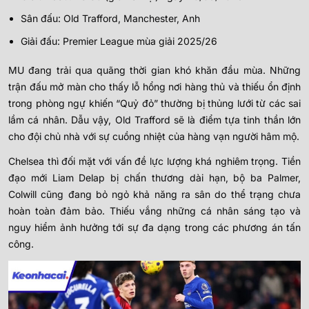
Sân đấu: Old Trafford, Manchester, Anh
Giải đấu: Premier League mùa giải 2025/26
MU đang trải qua quãng thời gian khó khăn đầu mùa. Những
trận đấu mở màn cho thấy lỗ hổng nơi hàng thủ và thiếu ổn định
trong phòng ngự khiến “Quỷ đỏ” thường bị thủng lưới từ các sai
lầm cá nhân. Dẫu vậy, Old Trafford sẽ là điểm tựa tinh thần lớn
cho đội chủ nhà với sự cuồng nhiệt của hàng vạn người hâm mộ.
Chelsea thì đối mặt với vấn đề lực lượng khá nghiêm trọng. Tiền
đạo mới Liam Delap bị chấn thương dài hạn, bộ ba Palmer,
Colwill cũng đang bỏ ngỏ khả năng ra sân do thể trạng chưa
hoàn toàn đảm bảo. Thiếu vắng những cá nhân sáng tạo và
nguy hiểm ảnh hưởng tới sự đa dạng trong các phương án tấn
công.