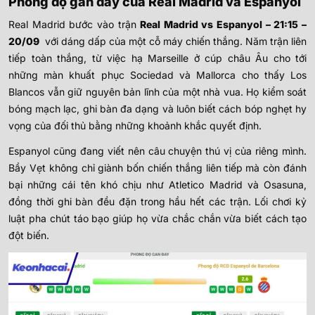
Phong độ gần đây của Real Madrid và Espanyol
Real Madrid bước vào trận
Real Madrid vs Espanyol – 21:15 –
20/09
với dáng dấp của một cỗ máy chiến thắng. Năm trận liên
tiếp toàn thắng, từ việc hạ Marseille ở cúp châu Âu cho tới
những màn khuất phục Sociedad và Mallorca cho thấy Los
Blancos vẫn giữ nguyên bản lĩnh của một nhà vua. Họ kiểm soát
bóng mạch lạc, ghi bàn đa dạng và luôn biết cách bóp nghẹt hy
vọng của đối thủ bằng những khoảnh khắc quyết định.
Espanyol cũng đang viết nên câu chuyện thú vị của riêng mình.
Bầy Vẹt không chỉ giành bốn chiến thắng liên tiếp mà còn đánh
bại những cái tên khó chịu như Atletico Madrid và Osasuna,
đồng thời ghi bàn đều đặn trong hầu hết các trận. Lối chơi kỷ
luật pha chút táo bạo giúp họ vừa chắc chắn vừa biết cách tạo
đột biến.