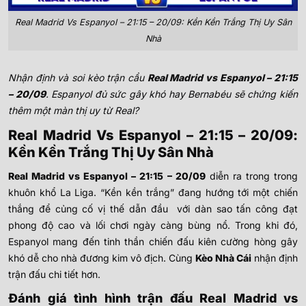
Real Madrid Vs Espanyol – 21:15 – 20/09: Kền Kền Trắng Thị Uy Sân
Nhà
Nhận định và soi kèo trận cầu
Real Madrid vs Espanyol – 21:15
– 20/09
. Espanyol đủ sức gây khó hay Bernabéu sẽ chứng kiến
thêm một màn thị uy từ Real?
Real Madrid Vs Espanyol – 21:15 – 20/09:
Kền Kền Trắng Thị Uy Sân Nhà
Real Madrid vs Espanyol – 21:15 – 20/09
diễn ra trong trong
khuôn khổ La Liga. “Kền kền trắng” đang hướng tới một chiến
thắng để củng cố vị thế dẫn đầu với dàn sao tấn công đạt
phong độ cao và lối chơi ngày càng bùng nổ. Trong khi đó,
Espanyol mang đến tinh thần chiến đấu kiên cường hòng gây
khó dễ cho nhà đương kim vô địch. Cùng
Kèo Nhà Cái
nhận định
trận đấu chi tiết hơn.
Đánh giá tình hình trận đấu Real Madrid vs