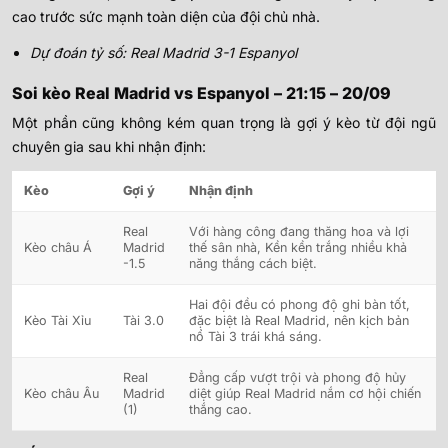
cao trước sức mạnh toàn diện của đội chủ nhà.
Dự đoán tỷ số: Real Madrid 3-1 Espanyol
Soi kèo
Real Madrid
vs Espanyol – 21:15 – 20/09
Một phần cũng không kém quan trọng là gợi ý kèo từ đội ngũ
chuyên gia sau khi nhận định:
Kèo
Gợi ý
Nhận định
Real
Với hàng công đang thăng hoa và lợi
Kèo châu Á
Madrid
thế sân nhà, Kền kền trắng nhiều khả
-1.5
năng thắng cách biệt.
Hai đội đều có phong độ ghi bàn tốt,
Kèo Tài Xỉu
Tài 3.0
đặc biệt là Real Madrid, nên kịch bản
nổ Tài 3 trái khá sáng.
Real
Đẳng cấp vượt trội và phong độ hủy
Kèo châu Âu
Madrid
diệt giúp Real Madrid nắm cơ hội chiến
(1)
thắng cao.