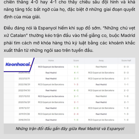
chiến thắng 4-0 hay 4-1 cho thấy chiều sâu đội hình và khả
năng tăng tốc bất ngờ của họ, đặc biệt ở những giai đoạn quyết
định của mùa giải.
Điều đáng nói là Espanyol hiếm khi sụp đổ sớm. “Những chú vẹt
xứ Catalan” thường kéo trận đấu vào thế giằng co, buộc Madrid
phải tìm cách mở khóa hàng thủ kỷ luật bằng các khoảnh khắc
xuất thần từ những ngôi sao trên tuyến đầu.
Những trận đối đầu gần đây giữa Real Madrid và Espanyol