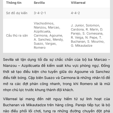
Thông tin
Sevilla
Villarreal
Sơ đồ dự kiến
3-4-2-1
4-4-2
Vlachodimos,
J. Junior, Solomon,
Nianzou, Marcao,
Cardona, R. Marin, D.
Azpilicueta,
Parejo, S. Comesana,
Cầu thủ ra sân
Carmona, Agoume,
R. Veiga, N. Pepe, T.
A. Sanchez, Mendy,
Buchanan, S. Mourino,
Suazo, Vargas,
G. Mikautadze
Romero
Sevilla sẽ tận dụng tối đa sự chắc chắn của bộ ba Marcao –
Nianzou – Azpilicueta để kiểm soát khu vực phòng ngự. Đồng
thời sẽ tạo điều kiện cho tuyến giữa do Agoume và Sanchez
điều tiết bóng. Cặp biên Suazo và Carmona là những nhân tố để
mở ra các đợt phản công nhanh, trong khi Romero sẽ là mũi
nhọn chủ lực trước khung thành đội khách.
Villarreal lại mang đến nét nguy hiểm từ sự linh hoạt của
Buchanan và Mikautadze trên hàng công. Parejo tiếp tục là bộ
não điều phối lối chơi, tung ra những đường chuyền đột phá