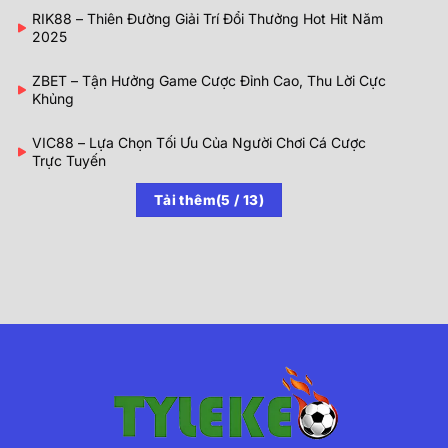
RIK88 – Thiên Đường Giải Trí Đổi Thưởng Hot Hit Năm
2025
ZBET – Tận Hưởng Game Cược Đỉnh Cao, Thu Lời Cực
Khủng
VIC88 – Lựa Chọn Tối Ưu Của Người Chơi Cá Cược
Trực Tuyến
Tải thêm
(
5
/ 13)