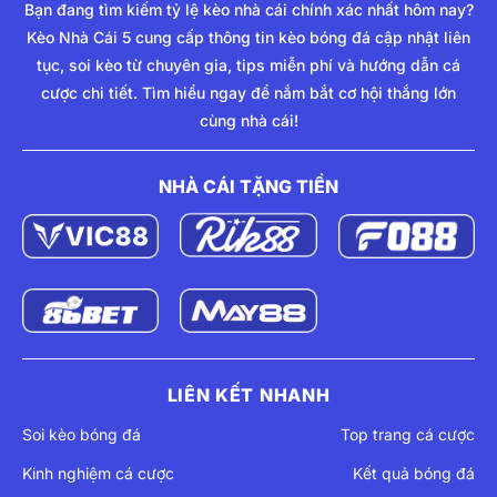
Bạn đang tìm kiếm tỷ lệ kèo nhà cái chính xác nhất hôm nay?
Kèo Nhà Cái 5 cung cấp thông tin kèo bóng đá cập nhật liên
tục, soi kèo từ chuyên gia, tips miễn phí và hướng dẫn cá
cược chi tiết. Tìm hiểu ngay để nắm bắt cơ hội thắng lớn
cùng nhà cái!
NHÀ CÁI TẶNG TIỀN
LIÊN KẾT NHANH
Soi kèo bóng đá
Top trang cá cược
Kinh nghiệm cá cược
Kết quả bóng đá