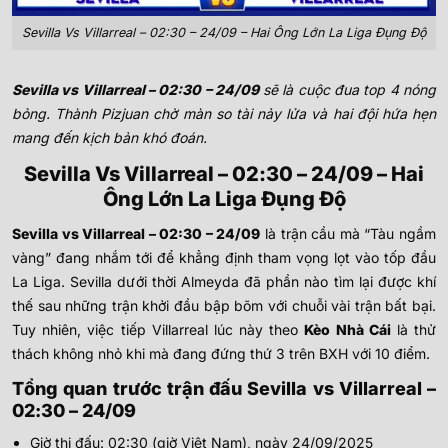
Sevilla Vs Villarreal – 02:30 – 24/09 – Hai Ông Lớn La Liga Đụng Độ
Sevilla vs Villarreal – 02:30 – 24/09
sẽ là cuộc đua top 4 nóng
bỏng. Thành Pizjuan chờ màn so tài nảy lửa và hai đội hứa hẹn
mang đến kịch bản khó đoán.
Sevilla Vs Villarreal – 02:30 – 24/09 – Hai
Ông Lớn La Liga Đụng Độ
Sevilla vs Villarreal – 02:30 – 24/09
là trận cầu mà “Tàu ngầm
vàng” đang nhắm tới để khẳng định tham vọng lọt vào tốp đầu
La Liga. Sevilla dưới thời Almeyda đã phần nào tìm lại được khí
thế sau những trận khởi đầu bập bõm với chuỗi vài trận bất bại.
Tuy nhiên, việc tiếp Villarreal lúc này theo
Kèo Nhà Cái
là thử
thách không nhỏ khi mà đang đứng thứ 3 trên BXH với 10 điểm.
Tổng quan trước trận đấu Sevilla vs Villarreal –
02:30 – 24/09
Giờ thi đấu: 02:30 (giờ Việt Nam), ngày 24/09/2025