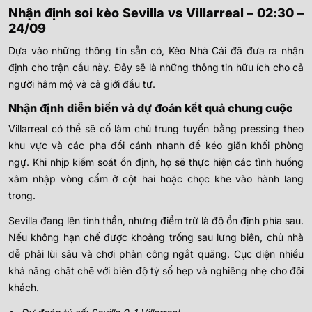
Nhận định soi kèo Sevilla vs Villarreal – 02:30 –
24/09
Dựa vào những thông tin sẵn có, Kèo Nhà Cái đã đưa ra nhận
định cho trận cầu này. Đây sẽ là những thông tin hữu ích cho cả
người hâm mộ và cả giới đầu tư.
Nhận định diễn biến và dự đoán kết quả chung cuộc
Villarreal có thể sẽ cố làm chủ trung tuyến bằng pressing theo
khu vực và các pha đổi cánh nhanh để kéo giãn khối phòng
ngự. Khi nhịp kiểm soát ổn định, họ sẽ thực hiện các tình huống
xâm nhập vòng cấm ở cột hai hoặc chọc khe vào hành lang
trong.
Sevilla đang lên tinh thần, nhưng điểm trừ là độ ổn định phía sau.
Nếu không hạn chế được khoảng trống sau lưng biên, chủ nhà
dễ phải lùi sâu và chơi phản công ngắt quãng. Cục diện nhiều
khả năng chặt chẽ với biên độ tỷ số hẹp và nghiêng nhẹ cho đội
khách.