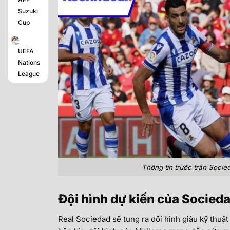
Suzuki
Cup
UEFA
Nations
League
Thông tin trước trận Socie
Đội hình dự kiến của Socied
Real Sociedad sẽ tung ra đội hình giàu kỹ thuật