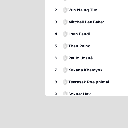
2
Win Naing Tun
3
Mitchell Lee Baker
4
Ilhan Fandi
5
Than Paing
6
Paulo Josué
7
Kakana Khamyok
8
Teerasak Poeiphimai
9
Soknet Hav
10
Oatnasio Da Silva Guterres
11
Đỗ Hoàng Hên