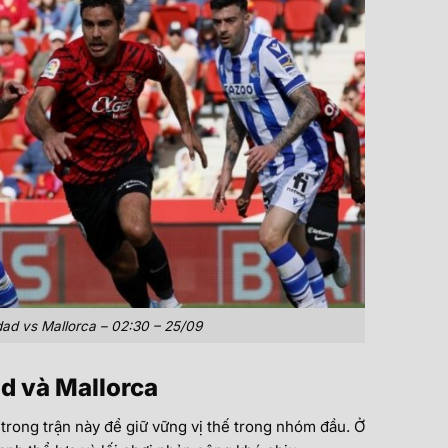
dad vs Mallorca – 02:30 – 25/09
ad và Mallorca
 trong trận này để giữ vững vị thế trong nhóm đầu. Ở