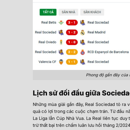
Phong độ gần đây của h
Lịch sử đối đầu giữa Socieda
Những mùa giải gần đây, Real Sociedad tỏ ra v
quả có lợi trong các cuộc chạm trán. Từ đầu n
La Liga lẫn Cúp Nhà Vua. La Real liên tục duy t
trừ thất bại trên chấm luân lưu hồi tháng 2/2024