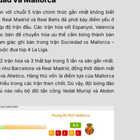
ăn với chuỗi 5 trận chính thức gần nhất không biết
ớc Real Madrid và Real Betis đã phơi bày điểm yếu ở
p độ trận đấu. Các trận hòa với Espanyol, Valencia
sắc bén để chuyển hóa ưu thế cầm bóng thành bàn
m giác ghi bàn trong trận Sociedad vs Mallorca –
uộc đua top 4 La Liga.
trận hòa và 3 thất bại trong 5 lần ra sân gần nhất.
ớn như Barcelona và Real Madrid, đồng thời đánh mất
 và Atletico. Hàng thủ vốn là điểm tựa của Mallorca
hiều trong các trận then chốt. Dù vậy, đội bóng đảo
hủ nào nếu bộ đôi tấn công Vedat Muriqi và Abdon