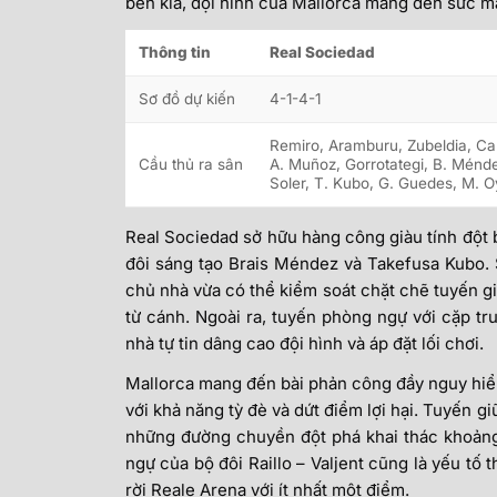
bên kia, đội hình của Mallorca mang đến sức mạ
Thông tin
Real Sociedad
Sơ đồ dự kiến
4-1-4-1
Remiro, Aramburu, Zubeldia, Ca
Cầu thủ ra sân
A. Muñoz, Gorrotategi, B. Ménde
Soler, T. Kubo, G. Guedes, M. 
Real Sociedad sở hữu hàng công giàu tính đột b
đôi sáng tạo Brais Méndez và Takefusa Kubo. 
chủ nhà vừa có thể kiểm soát chặt chẽ tuyến gi
từ cánh. Ngoài ra, tuyến phòng ngự với cặp tr
nhà tự tin dâng cao đội hình và áp đặt lối chơi.
Mallorca mang đến bài phản công đầy nguy hiể
với khả năng tỳ đè và dứt điểm lợi hại. Tuyến g
những đường chuyền đột phá khai thác khoảng
ngự của bộ đôi Raillo – Valjent cũng là yếu t
rời Reale Arena với ít nhất một điểm.