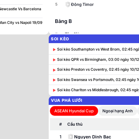
Đông Timor
5
Newcastle Vs Barcelona
Bảng B
Man City vs Napoli 19/09
#
Tên đội
SOI KÈO
Thái Lan
1
Soi kèo Southampton vs West Brom, 02:45 ngà
Myanmar
2
Soi kèo QPR vs Birmingham, 03:00 ngày 10/12
Malaysia
3
Soi kèo Preston vs Coventry, 02:45 ngày 10/12
Philippines
4
Soi kèo Swansea vs Portsmouth, 02:45 ngày 1
Lào
5
Soi kèo Charlton vs Middlesbrough, 02:45 ngà
VUA PHÁ LƯỚI
ASEAN Hyundai Cup
Ngoại hạng Anh
#
Cầu thủ
1
Nguyen Dinh Bac