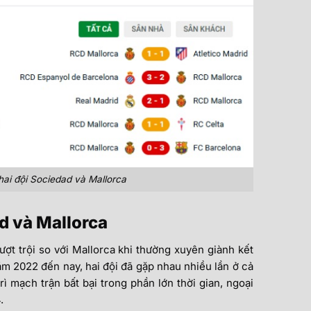
ai đội Sociedad và Mallorca
d và Mallorca
ượt trội so với Mallorca khi thường xuyên giành kết
ăm 2022 đến nay, hai đội đã gặp nhau nhiều lần ở cả
rì mạch trận bất bại trong phần lớn thời gian, ngoại
.