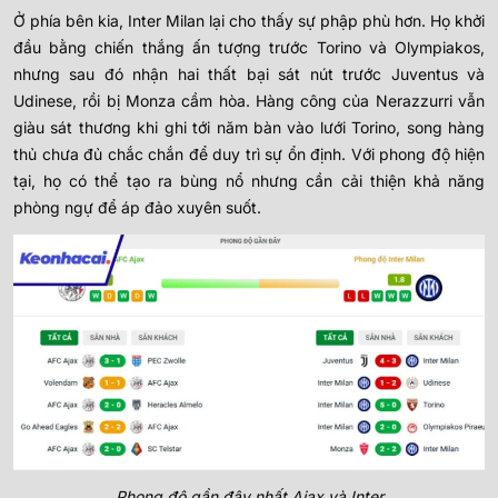
Ở phía bên kia, Inter Milan lại cho thấy sự phập phù hơn. Họ khởi
đầu bằng chiến thắng ấn tượng trước Torino và Olympiakos,
nhưng sau đó nhận hai thất bại sát nút trước Juventus và
Udinese, rồi bị Monza cầm hòa. Hàng công của Nerazzurri vẫn
giàu sát thương khi ghi tới năm bàn vào lưới Torino, song hàng
thủ chưa đủ chắc chắn để duy trì sự ổn định. Với phong độ hiện
tại, họ có thể tạo ra bùng nổ nhưng cần cải thiện khả năng
phòng ngự để áp đảo xuyên suốt.
Phong độ gần đây nhất Ajax và Inter