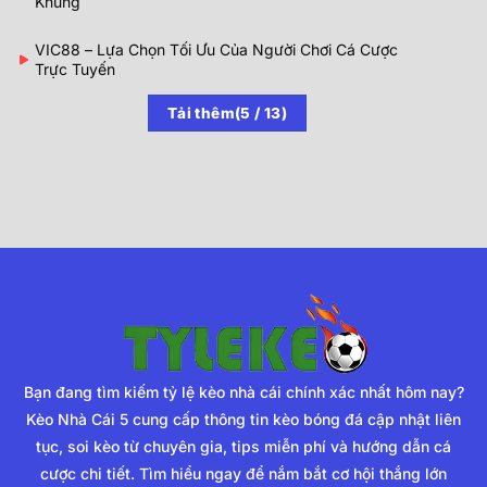
Khủng
VIC88 – Lựa Chọn Tối Ưu Của Người Chơi Cá Cược
Trực Tuyến
Tải thêm
(
5
/ 13)
Bạn đang tìm kiếm tỷ lệ kèo nhà cái chính xác nhất hôm nay?
Kèo Nhà Cái 5 cung cấp thông tin kèo bóng đá cập nhật liên
tục, soi kèo từ chuyên gia, tips miễn phí và hướng dẫn cá
cược chi tiết. Tìm hiểu ngay để nắm bắt cơ hội thắng lớn