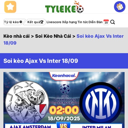
Bỏ
qua
nội
dung
Tỷ lệ kèo
Kết quả
Livescore
Xếp hạng
Tin tức
Diễn Đàn
Kèo nhà cái
>
Soi Kèo Nhà Cái
>
Soi kèo Ajax Vs Inter
18/09
Soi kèo Ajax Vs Inter 18/09