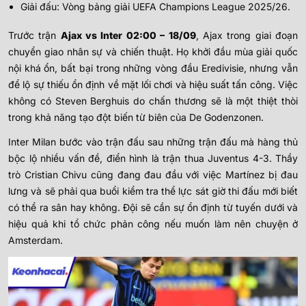
Giải đấu: Vòng bảng giải UEFA Champions League 2025/26.
Trước trận
Ajax vs Inter 02:00 – 18/09
, Ajax trong giai đoạn
chuyển giao nhân sự và chiến thuật. Họ khởi đầu mùa giải quốc
nội khá ổn, bất bại trong những vòng đầu Eredivisie, nhưng vẫn
để lộ sự thiếu ổn định về mặt lối chơi và hiệu suất tấn công. Việc
không có Steven Berghuis do chấn thương sẽ là một thiệt thòi
trong khả năng tạo đột biến từ biên của De Godenzonen.
Inter Milan bước vào trận đấu sau những trận đấu mà hàng thủ
bộc lộ nhiều vấn đề, điển hình là trận thua Juventus 4-3. Thầy
trò Cristian Chivu cũng đang đau đầu với việc Martínez bị đau
lưng và sẽ phải qua buổi kiểm tra thể lực sát giờ thi đấu mới biết
có thể ra sân hay không. Đội sẽ cần sự ổn định từ tuyến dưới và
hiệu quả khi tổ chức phản công nếu muốn làm nên chuyện ở
Amsterdam.