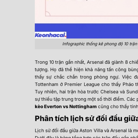
Infographic thống kê phong độ 10 trận
Trong 10 trận gần nhất, Arsenal đã giành 8 chi
tượng. Họ đã thể hiện khả năng tấn công bùng
thấy sự chắc chắn trong phòng ngự. Việc 
Tottenham ở Premier League cho thấy Pháo thủ
Tuy nhiên, hai trận hòa trước Chelsea và Sun
sự thiếu tập trung trong một số thời điểm. Các
kèo Everton vs Nottingham
cũng cho thấy tính
Phân tích lịch sử đối đầu giữ
Lịch sử đối đầu giữa Aston Villa và Arsenal là 
Dưới đây là bảng tổng hợp các trận đấu gần nhất