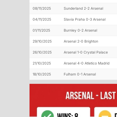
08/11/2025
Sunderland 2-2 Arsenal
04/11/2025
Slavia Praha 0-3 Arsenal
01/11/2025
Burnley 0-2 Arsenal
29/10/2025
Arsenal 2-0 Brighton
26/10/2025
Arsenal 1-0 Crystal Palace
21/10/2025
Arsenal 4-0 Atletico Madrid
18/10/2025
Fulham 0-1 Arsenal