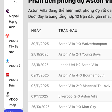
Phân tích phong độ Aston Vi
âu
Aston Villa đang thể hiện một phong độ rất cao
Ngoại
Dưới đây là bảng tổng hợp 10 trận đấu gần nhất 
Hạng
Anh
NGÀY
TRẬN ĐẤU
VĐQG
30/11/2025
Aston Villa 1-0 Wolverhampton
Tây Ban
Nha
27/11/2025
Aston Villa 2-1 Young Boys
23/11/2025
Leeds Utd 1-2 Aston Villa
VĐQG Ý
09/11/2025
Aston Villa 4-0 Bournemouth
VĐQG
Đức
06/11/2025
Aston Villa 2-0 Maccabi Tel-Aviv
01/11/2025
Liverpool 2-0 Aston Villa
VĐQG
Pháp
26/10/2025
Aston Villa 1-0 Man City