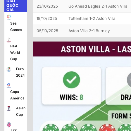
GIẢI
QUỐC
23/10/2025
Go Ahead Eagles 2-1 Aston Villa
GIA
19/10/2025
Tottenham 1-2 Aston Villa
Sea
Games
05/10/2025
Aston Villa 2-1 Burnley
FIFA
World
Cup
Euro
2024
Copa
América
Asian
Cup
AFF