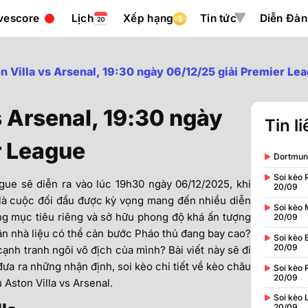
vescore
Lịch
Xếp hạng
Tin tức
Diễn Đàn
n Villa vs Arsenal, 19:30 ngày 06/12/25 giải Premier Le
s Arsenal, 19:30 ngày
Tin l
r League
Dortmund
Soi kèo 
ue sẽ diễn ra vào lúc 19h30 ngày 06/12/2025, khi
20/09
y là cuộc đối đầu được kỳ vọng mang đến nhiều diễn
Soi kèo 
ững mục tiêu riêng và sở hữu phong độ khá ấn tượng
20/09
ế sân nhà liệu có thể cản bước Pháo thủ đang bay cao?
Soi kèo 
20/09
ạnh tranh ngôi vô địch của mình? Bài viết này sẽ đi
đưa ra những nhận định, soi kèo chi tiết về kèo châu
Soi kèo 
20/09
 Aston Villa vs Arsenal.
Soi kèo 
20/09