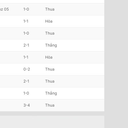
nz 05
1-0
Thua
1-1
Hòa
1-0
Thua
2-1
Thắng
1-1
Hòa
0-2
Thua
2-1
Thua
1-0
Thắng
3-4
Thua