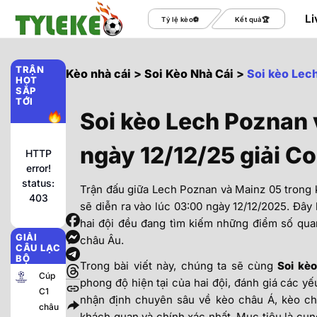
Bỏ
Li
Tỷ lệ kèo
Kết quả
qua
nội
dung
TRẬN
Kèo nhà cái
>
Soi Kèo Nhà Cái
>
Soi kèo Lec
HOT
SẮP
TỚI
Soi kèo Lech Poznan 
ngày 12/12/25 giải C
HTTP
error!
status:
Trận đấu giữa Lech Poznan và Mainz 05 trong
403
sẽ diễn ra vào lúc 03:00 ngày 12/12/2025. Đây 
hai đội đều đang tìm kiếm những điểm số quan
GIẢI
châu Âu.
CÂU LẠC
BỘ
Trong bài viết này, chúng ta sẽ cùng
Soi kè
Cúp
phong độ hiện tại của hai đội, đánh giá các yế
C1
nhận định chuyên sâu về kèo châu Á, kèo ch
châu
khách quan và chính xác nhất. Mục tiêu là cun