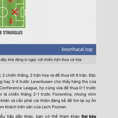
đây khá đáng lo ngại, với nhiều trận thua và hòa
 2 chiến thắng, 2 trận hòa và để thua tới 6 trận. Đặc
urg hay 3-4 trước Leverkusen cho thấy hàng thủ của
 Conference League, họ cũng vừa để thua 0-1 trước
 là chiến thắng 2-1 trước Fiorentina, nhưng nhìn
khăn và cần phải cải thiện đáng kể để tìm lại sự ổn
 làm khách trên sân của Lech Poznan.
 Âu hấp dẫn khác, bạn có thể tham khảo
Soi kèo