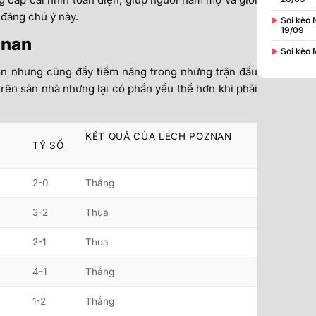
đáng chú ý này.
Soi kèo 
19/09
znan
Soi kèo 
n nhưng cũng đầy tiềm năng trong những trận đấu
trên sân nhà nhưng lại có phần yếu thế hơn khi phải
KẾT QUẢ CỦA LECH POZNAN
TỶ SỐ
2-0
Thắng
3-2
Thua
2-1
Thua
4-1
Thắng
1-2
Thắng