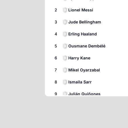
Bảng D
2
Lionel Messi
#
Tên đội
3
Jude Bellingham
Mỹ
1
4
Erling Haaland
Úc
2
5
Ousmane Dembélé
Paraguay
3
6
Harry Kane
Thổ Nhĩ Kỳ
4
7
Mikel Oyarzabal
Bảng E
8
Ismaila Sarr
#
Tên đội
9
Julián Quiñones
Đức
1
10
Vinícius
Bờ Biển Ngà
2
Ecuador
3
11
Bukayo Saka
Curaçao
4