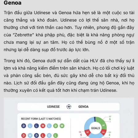
Genoa
Trận đấu giữa Udinese và Genoa hứa hẹn sẽ là một cuộc so tài
căng thẳng và khó đoán. Udinese có lợi thế sân nhà, nơi họ
thường chơi với tinh thần cao hơn. Tuy nhiên, phong độ gần đây
của “Zebrette” khá phập phù, đặc biệt là khả năng phòng ngự
chưa mang lại sự an tâm. Họ có thể bùng nổ ở một số trận
nhưng lại dễ dàng sụp đổ trước áp lực lớn.
Trong khi đó, Genoa dưới sự dẫn dắt của HLV đã cho thấy sự lì
lợm và khả năng kiếm điểm trên sân khách. Họ có lối chơi kỷ luật
và phản công sắc bén, đủ sức gây khó dễ cho bất kỳ đối thủ
nào. Lịch sử đối đầu gần đây cũng đang ủng hộ Genoa, khi họ
thường xuyên có kết quả tốt hơn khi chạm trán Udinese.