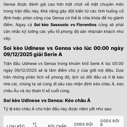
Genoa được đánh giá cao hơn một chút về mặt chuyên môn
trong trận đấu này. Khả năng gây đột biến từ các tình huống cố
định hoặc phản công của Genoa có thể là chìa khóa để họ giành
điểm. Ngay cả
Soi kèo Sassuolo vs Fiorentina
cũng sẽ phải
cân nhắc kỹ lưỡng các yếu tố phong độ sân nhà/sân khách như
vậy.
Soi kèo Udinese vs Genoa vào lúc 00:00 ngày
09/12/2025 giải Serie A
Trận đấu Udinese vs Genoa trong khuôn khổ Serie A lúc 00:00
ngày 09/12/2025 sẽ là tâm điểm chú ý của giới mộ điệu. Dựa
trên những phân tích về phong độ, lịch sử đối đầu và tỉ lệ kèo
nhà cái, chúng ta sẽ cùng đi sâu vào nhận định kèo châu Á, kèo
châu Âu và dự đoán tỉ số cuối cùng.
Soi kèo Udinese vs Genoa: Kèo châu Á
Tỷ lệ kèo châu Á cho trận đấu này được niêm yết như sau:
ODDS ĐỘI
TỈ
ODDS ĐỘI
B
LOẠI KÈO
ĐỘI CHẤP