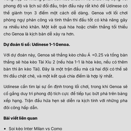
phong độ và lịch sử đối đầu, trận đấu này rất khó để Udinese có
thể giành trọn 3 điểm một cách dễ dàng. Genoa với lối chơi
phòng ngự phản công và tinh thần thi đấu tốt có khả năng gây
ra nhiều khó khăn. Một kết quả hòa hoặc chiến thắng tối thiểu
cho Genoa là kịch bản dễ xảy ra hơn.
Dự đoán tỉ số: Udinese 1-1 Genoa.
Với dự đoán này, Genoa sẽ thắng kèo châu Á +0.25 và tổng bàn
thắng sẽ hòa kèo Tài Xỉu 2 (nếu hòa 1-1 là hòa kèo, nếu có thêm
bàn thì ăn kèo Tài). Đây là một trận đấu mà cả hai đội có thể sẽ
thi đấu chặt chẽ, và một kết quả chia điểm là hợp lý nhất.
Udinese cần tìm lại sự ổn định trong lối chơi, trong khi Genoa sẽ
cố gắng duy trì phong độ tích cực để tiếp tục bứt phá trên bảng
xếp hạng. Trận đấu hứa hẹn sẽ diễn ra kịch tính với những pha
đôi công hấp dẫn.
Bài viết liên quan
Soi kèo Inter Milan vs Como