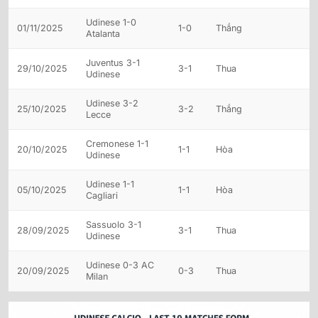
Udinese 1-0
01/11/2025
1-0
Thắng
Atalanta
Juventus 3-1
29/10/2025
3-1
Thua
Udinese
Udinese 3-2
25/10/2025
3-2
Thắng
Lecce
Cremonese 1-1
20/10/2025
1-1
Hòa
Udinese
Udinese 1-1
05/10/2025
1-1
Hòa
Cagliari
Sassuolo 3-1
28/09/2025
3-1
Thua
Udinese
Udinese 0-3 AC
20/09/2025
0-3
Thua
Milan