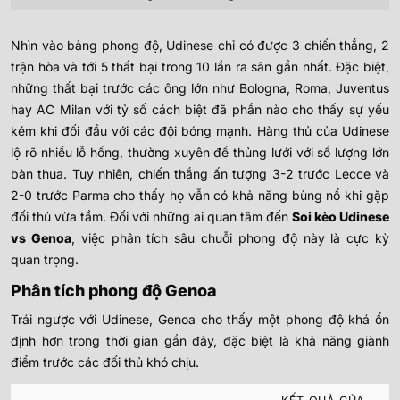
Nhìn vào bảng phong độ, Udinese chỉ có được 3 chiến thắng, 2
trận hòa và tới 5 thất bại trong 10 lần ra sân gần nhất. Đặc biệt,
những thất bại trước các ông lớn như Bologna, Roma, Juventus
hay AC Milan với tỷ số cách biệt đã phần nào cho thấy sự yếu
kém khi đối đầu với các đội bóng mạnh. Hàng thủ của Udinese
lộ rõ nhiều lỗ hổng, thường xuyên để thủng lưới với số lượng lớn
bàn thua. Tuy nhiên, chiến thắng ấn tượng 3-2 trước Lecce và
2-0 trước Parma cho thấy họ vẫn có khả năng bùng nổ khi gặp
đối thủ vừa tầm. Đối với những ai quan tâm đến
Soi kèo Udinese
vs Genoa
, việc phân tích sâu chuỗi phong độ này là cực kỳ
quan trọng.
Phân tích phong độ Genoa
Trái ngược với Udinese, Genoa cho thấy một phong độ khá ổn
định hơn trong thời gian gần đây, đặc biệt là khả năng giành
điểm trước các đối thủ khó chịu.