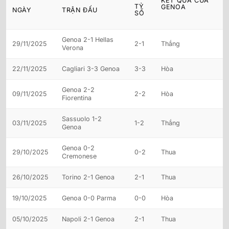
KẾT QUẢ CỦA
TỶ
GENOA
NGÀY
TRẬN ĐẤU
SỐ
Genoa 2-1 Hellas
29/11/2025
2-1
Thắng
Verona
22/11/2025
Cagliari 3-3 Genoa
3-3
Hòa
Genoa 2-2
09/11/2025
2-2
Hòa
Fiorentina
Sassuolo 1-2
03/11/2025
1-2
Thắng
Genoa
Genoa 0-2
29/10/2025
0-2
Thua
Cremonese
26/10/2025
Torino 2-1 Genoa
2-1
Thua
19/10/2025
Genoa 0-0 Parma
0-0
Hòa
05/10/2025
Napoli 2-1 Genoa
2-1
Thua