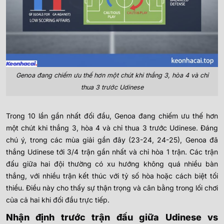
Genoa đang chiếm ưu thế hơn một chút khi thắng 3, hòa 4 và chỉ
thua 3 trước Udinese
Trong 10 lần gần nhất đối đầu, Genoa đang chiếm ưu thế hơn
một chút khi thắng 3, hòa 4 và chỉ thua 3 trước Udinese. Đáng
chú ý, trong các mùa giải gần đây (23-24, 24-25), Genoa đã
thắng Udinese tới 3/4 trận gần nhất và chỉ hòa 1 trận. Các trận
đấu giữa hai đội thường có xu hướng không quá nhiều bàn
thắng, với nhiều trận kết thúc với tỷ số hòa hoặc cách biệt tối
thiểu. Điều này cho thấy sự thận trọng và cân bằng trong lối chơi
của cả hai khi đối đầu trực tiếp.
Nhận định trước trận đấu giữa Udinese vs