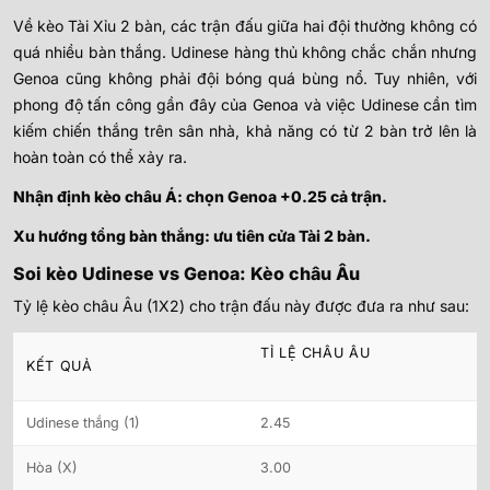
Về kèo Tài Xỉu 2 bàn, các trận đấu giữa hai đội thường không có
quá nhiều bàn thắng. Udinese hàng thủ không chắc chắn nhưng
Genoa cũng không phải đội bóng quá bùng nổ. Tuy nhiên, với
phong độ tấn công gần đây của Genoa và việc Udinese cần tìm
kiếm chiến thắng trên sân nhà, khả năng có từ 2 bàn trở lên là
hoàn toàn có thể xảy ra.
Nhận định kèo châu Á: chọn Genoa +0.25 cả trận.
Xu hướng tổng bàn thắng: ưu tiên cửa Tài 2 bàn.
Soi kèo Udinese vs Genoa: Kèo châu Âu
Tỷ lệ kèo châu Âu (1X2) cho trận đấu này được đưa ra như sau:
TỈ LỆ CHÂU ÂU
KẾT QUẢ
Udinese thắng (1)
2.45
Hòa (X)
3.00