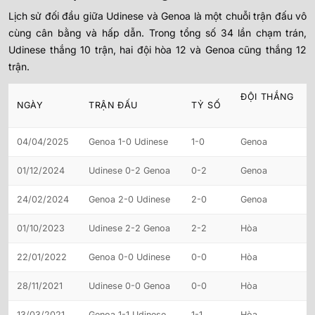
Lịch sử đối đầu giữa Udinese và Genoa là một chuỗi trận đấu vô
cùng cân bằng và hấp dẫn. Trong tổng số 34 lần chạm trán,
Udinese thắng 10 trận, hai đội hòa 12 và Genoa cũng thắng 12
trận.
ĐỘI THẮNG
NGÀY
TRẬN ĐẤU
TỶ SỐ
04/04/2025
Genoa 1-0 Udinese
1-0
Genoa
01/12/2024
Udinese 0-2 Genoa
0-2
Genoa
24/02/2024
Genoa 2-0 Udinese
2-0
Genoa
01/10/2023
Udinese 2-2 Genoa
2-2
Hòa
22/01/2022
Genoa 0-0 Udinese
0-0
Hòa
28/11/2021
Udinese 0-0 Genoa
0-0
Hòa
13/03/2021
Genoa 1-1 Udinese
1-1
Hòa