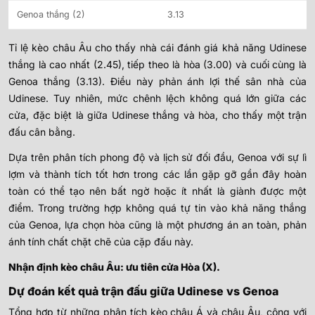
Genoa thắng (2)
3.13
Tỉ lệ kèo châu Âu cho thấy nhà cái đánh giá khả năng Udinese
thắng là cao nhất (2.45), tiếp theo là hòa (3.00) và cuối cùng là
Genoa thắng (3.13). Điều này phản ánh lợi thế sân nhà của
Udinese. Tuy nhiên, mức chênh lệch không quá lớn giữa các
cửa, đặc biệt là giữa Udinese thắng và hòa, cho thấy một trận
đấu cân bằng.
Dựa trên phân tích phong độ và lịch sử đối đầu, Genoa với sự lì
lợm và thành tích tốt hơn trong các lần gặp gỡ gần đây hoàn
toàn có thể tạo nên bất ngờ hoặc ít nhất là giành được một
điểm. Trong trường hợp không quá tự tin vào khả năng thắng
của Genoa, lựa chọn hòa cũng là một phương án an toàn, phản
ánh tính chất chặt chẽ của cặp đấu này.
Nhận định kèo châu Âu: ưu tiên cửa Hòa (X).
Dự đoán kết quả trận đấu giữa Udinese vs Genoa
Tổng hợp từ những phân tích kèo châu Á và châu Âu, cộng với