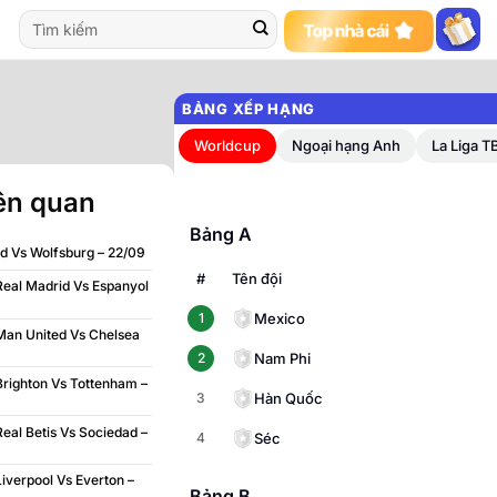
BẢNG XẾP HẠNG
Worldcup
Ngoại hạng Anh
La Liga T
Vòng bảng
iên quan
Bảng A
 Vs Wolfsburg – 22/09
#
Tên đội
Real Madrid Vs Espanyol
Mexico
1
Man United Vs Chelsea
Nam Phi
2
Brighton Vs Tottenham –
Hàn Quốc
3
Real Betis Vs Sociedad –
Séc
4
Liverpool Vs Everton –
Bảng B