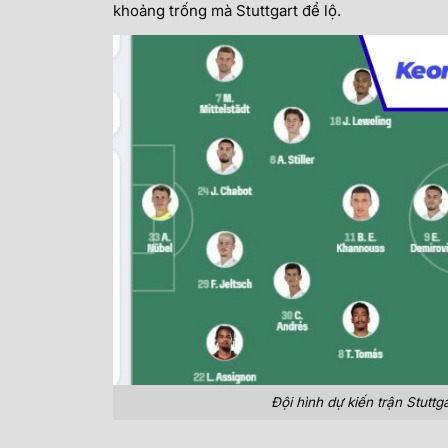
khoảng trống mà Stuttgart để lộ.
Đội hình dự kiến trận Stuttg