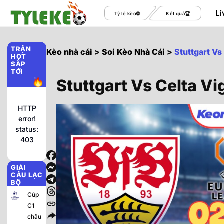
Bỏ
Li
Tỷ lệ kèo
Kết quả
qua
nội
dung
TRẬN
Kèo nhà cái
>
Soi Kèo Nhà Cái
>
Stuttgart Vs
HOT
SẮP
TỚI
Stuttgart Vs Celta Vi
HTTP
error!
status:
403
GIẢI
CÂU LẠC
BỘ
Cúp
C1
châu