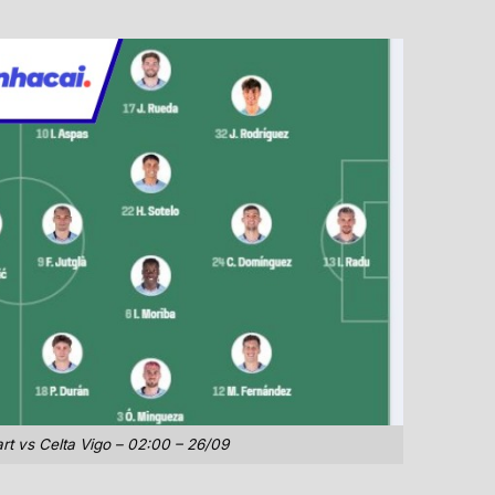
art vs Celta Vigo – 02:00 – 26/09