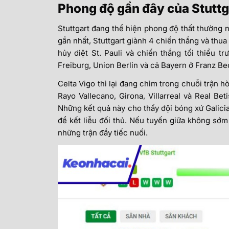
Phong độ gần đây của Stuttg
Stuttgart đang thể hiện phong độ thất thường 
gần nhất, Stuttgart giành 4 chiến thắng và thu
hủy diệt St. Pauli và chiến thắng tối thiểu t
Freiburg, Union Berlin và cả Bayern ở Franz 
Celta Vigo thì lại đang chìm trong chuỗi trận hò
Rayo Vallecano, Girona, Villarreal và Real Be
Những kết quả này cho thấy đội bóng xứ Galici
để kết liễu đối thủ. Nếu tuyến giữa không sớm
những trận đầy tiếc nuối.