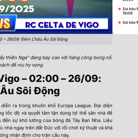
Soi kèo 
19/09
Soi kèo 
:00 – 26/09: Đêm Châu Âu Sôi Động
Bầy thiên Nga” đang bay cao với hàng công bùng nổ.
hách để níu hy vọng.
Vigo – 02:00 – 26/09:
Âu Sôi Động
diễn ra trong khuôn khổ Europa League. Đại diện
ng tốc độ và quyết tâm tận dụng lợi thế sân nhà để
g đến sự khó lường của bóng đá Tây Ban Nha. Liệu
ủ nhà ngay trên đất Đức với lối chơi kỹ thuật và khả
ững nhận định cho trận cầu này.