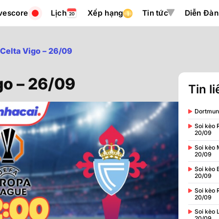
vescore
Lịch
Xếp hạng
Tin tức
Diễn Đàn
 Celta Vigo – 26/09
go – 26/09
Tin l
Dortmund
Soi kèo 
20/09
Soi kèo 
20/09
Soi kèo 
20/09
Soi kèo 
20/09
Soi kèo 
20/09