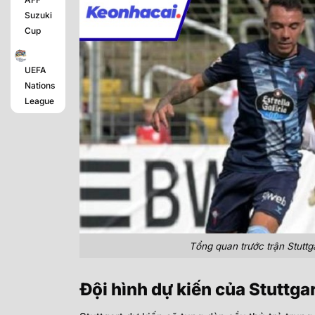
Suzuki
Cup
UEFA
Nations
League
Tổng quan trước trận Stuttg
Đội hình dự kiến của Stuttgar