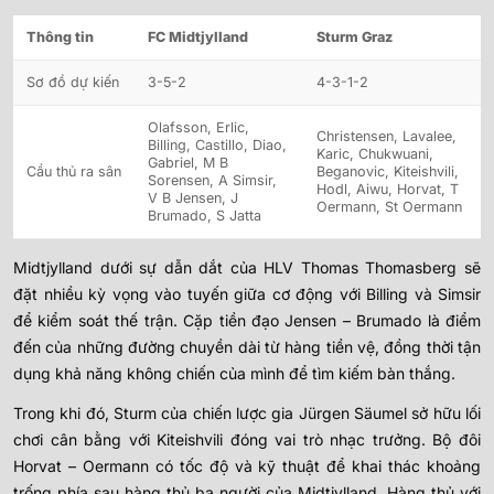
Thông tin
FC Midtjylland
Sturm Graz
Sơ đồ dự kiến
3-5-2
4-3-1-2
Olafsson, Erlic,
Christensen, Lavalee,
Billing, Castillo, Diao,
Karic, Chukwuani,
Gabriel, M B
Cầu thủ ra sân
Beganovic, Kiteishvili,
Sorensen, A Simsir,
Hodl, Aiwu, Horvat, T
V B Jensen, J
Oermann, St Oermann
Brumado, S Jatta
Midtjylland dưới sự dẫn dắt của HLV Thomas Thomasberg sẽ
đặt nhiều kỳ vọng vào tuyến giữa cơ động với Billing và Simsir
để kiểm soát thế trận. Cặp tiền đạo Jensen – Brumado là điểm
đến của những đường chuyền dài từ hàng tiền vệ, đồng thời tận
dụng khả năng không chiến của mình để tìm kiếm bàn thắng.
Trong khi đó, Sturm của chiến lược gia Jürgen Säumel sở hữu lối
chơi cân bằng với Kiteishvili đóng vai trò nhạc trưởng. Bộ đôi
Horvat – Oermann có tốc độ và kỹ thuật để khai thác khoảng
trống phía sau hàng thủ ba người của Midtjylland. Hàng thủ với