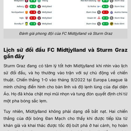
Đánh giá phong đội của FC Midtjylland và Sturm Graz
Lịch sử đối đầu FC Midtjylland và Sturm Graz
gần đây
Sturm Graz đang có tâm lý tốt hơn Midtjylland khi nhìn vào lịch
sử đối đầu, và họ thường vào trận với sự chủ động về chiến
thuật. Chiến thắng 1-0 vào tháng 9/2022 tại Europa League là
minh chứng điển hình cho bản lĩnh và độ lạnh lùng của đại diện
Áo. Họ đã khóa chặt mọi mũi nhọn và tung đòn quyết định chỉ từ
một pha bóng sắc lẹm.
Tuy nhiên, Midtjylland không phải dạng dễ bắt nạt. Hai chiến
thắng của đội bóng Đan Mạch cho thấy khi được tiếp lửa từ
khán giả và khai thác được tốc độ bứt phá ở hai cánh, họ hoàn