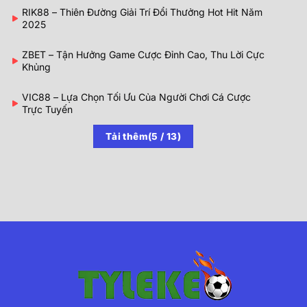
RIK88 – Thiên Đường Giải Trí Đổi Thưởng Hot Hit Năm
2025
ZBET – Tận Hưởng Game Cược Đỉnh Cao, Thu Lời Cực
Khủng
VIC88 – Lựa Chọn Tối Ưu Của Người Chơi Cá Cược
Trực Tuyến
Tải thêm
(
5
/ 13)