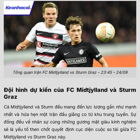
Tổng quan trận FC Midtjylland vs Sturm Graz – 23:45 – 24/09
Đội hình dự kiến của FC Midtjylland và Sturm
Graz
Cả Midtjylland và Sturm đều mang đến lực lượng gần như mạnh
nhất và hứa hẹn một trận đấu giằng co từ khu trung tuyến. Sự
đồng đều về nhân sự cùng những gương mặt giàu kinh nghiệm
sẽ là yếu tố then chốt quyết định cục diện cuộc so tài giữa FC
Midtjylland vs Sturm Graz này.