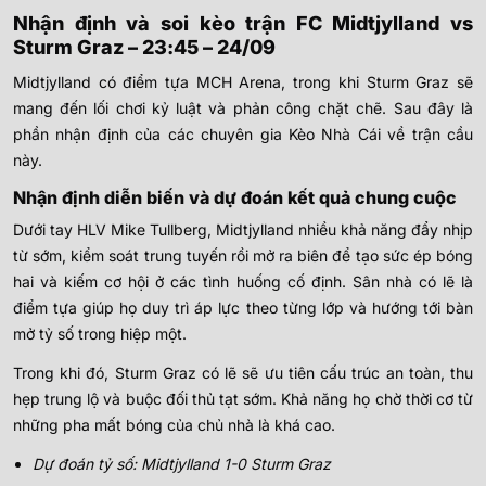
Nhận định và soi kèo trận FC Midtjylland vs
Sturm Graz – 23:45 – 24/09
Midtjylland có điểm tựa MCH Arena, trong khi Sturm Graz sẽ
mang đến lối chơi kỷ luật và phản công chặt chẽ. Sau đây là
phần nhận định của các chuyên gia Kèo Nhà Cái về trận cầu
này.
Nhận định diễn biến và dự đoán kết quả chung cuộc
Dưới tay HLV Mike Tullberg, Midtjylland nhiều khả năng đẩy nhịp
từ sớm, kiểm soát trung tuyến rồi mở ra biên để tạo sức ép bóng
hai và kiếm cơ hội ở các tình huống cố định. Sân nhà có lẽ là
điểm tựa giúp họ duy trì áp lực theo từng lớp và hướng tới bàn
mở tỷ số trong hiệp một.
Trong khi đó, Sturm Graz có lẽ sẽ ưu tiên cấu trúc an toàn, thu
hẹp trung lộ và buộc đối thủ tạt sớm. Khả năng họ chờ thời cơ từ
những pha mất bóng của chủ nhà là khá cao.
Dự đoán tỷ số: Midtjylland 1-0 Sturm Graz