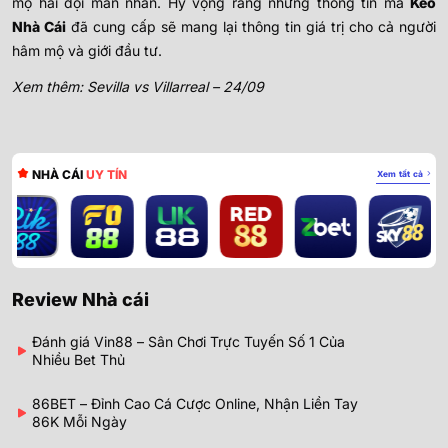
mộ hai đội mãn nhãn. Hy vọng rằng những thông tin mà
Kèo
Nhà Cái
đã cung cấp sẽ mang lại thông tin giá trị cho cả người
hâm mộ và giới đầu tư.
Xem thêm: Sevilla vs Villarreal – 24/09
NHÀ CÁI
UY TÍN
Xem tất cả
Review Nhà cái
Đánh giá Vin88 – Sân Chơi Trực Tuyến Số 1 Của
Nhiều Bet Thủ
86BET – Đỉnh Cao Cá Cược Online, Nhận Liền Tay
86K Mỗi Ngày