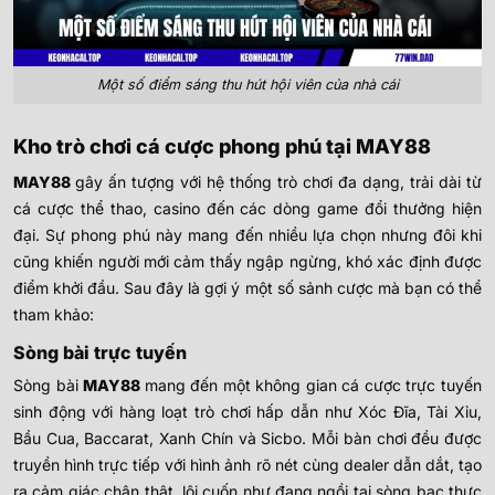
Một số điểm sáng thu hút hội viên của nhà cái
Kho trò chơi cá cược phong phú tại MAY88
MAY88
gây ấn tượng với hệ thống trò chơi đa dạng, trải dài từ
cá cược thể thao, casino đến các dòng game đổi thưởng hiện
đại. Sự phong phú này mang đến nhiều lựa chọn nhưng đôi khi
cũng khiến người mới cảm thấy ngập ngừng, khó xác định được
điểm khởi đầu. Sau đây là gợi ý một số sảnh cược mà bạn có thể
tham khảo:
Sòng bài trực tuyến
Sòng bài
MAY88
mang đến một không gian cá cược trực tuyến
sinh động với hàng loạt trò chơi hấp dẫn như Xóc Đĩa, Tài Xỉu,
Bầu Cua, Baccarat, Xanh Chín và Sicbo. Mỗi bàn chơi đều được
truyền hình trực tiếp với hình ảnh rõ nét cùng dealer dẫn dắt, tạo
ra cảm giác chân thật, lôi cuốn như đang ngồi tại sòng bạc thực