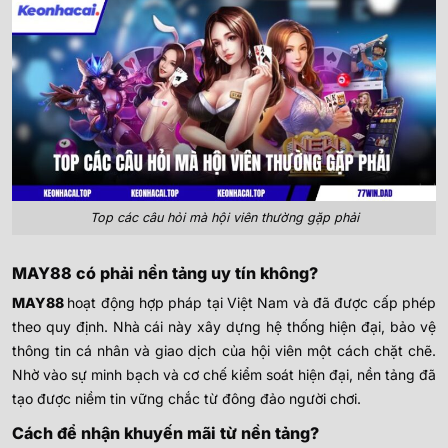
Top các câu hỏi mà hội viên thường gặp phải
MAY88 có phải nền tảng uy tín không?
MAY88
hoạt động hợp pháp tại Việt Nam và đã được cấp phép
theo quy định. Nhà cái này xây dựng hệ thống hiện đại, bảo vệ
thông tin cá nhân và giao dịch của hội viên một cách chặt chẽ.
Nhờ vào sự minh bạch và cơ chế kiểm soát hiện đại, nền tảng đã
tạo được niềm tin vững chắc từ đông đảo người chơi.
Cách để nhận khuyến mãi từ nền tảng?