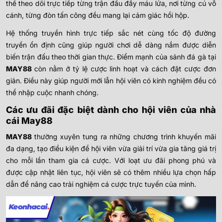
thể theo dõi trực tiếp từng trận đấu đầy máu lửa, nơi từng cú vỗ
cánh, từng đòn tấn công đều mang lại cảm giác hồi hộp.
Hệ thống truyền hình trực tiếp sắc nét cùng tốc độ đường
truyền ổn định cũng giúp người chơi dễ dàng nắm được diễn
biến trận đấu theo thời gian thực. Điểm mạnh của sảnh đá gà tại
MAY88
còn nằm ở tỷ lệ cược linh hoạt và cách đặt cược đơn
giản. Điều này giúp người mới lẫn hội viên có kinh nghiệm đều có
thể nhập cuộc nhanh chóng.
Các ưu đãi đặc biệt dành cho hội viên của nhà
cái May88
MAY88
thường xuyên tung ra những chương trình khuyến mãi
đa dạng, tạo điều kiện để hội viên vừa giải trí vừa gia tăng giá trị
cho mỗi lần tham gia cá cược. Với loạt ưu đãi phong phú và
được cập nhật liên tục, hội viên sẽ có thêm nhiều lựa chọn hấp
dẫn để nâng cao trải nghiệm cá cược trực tuyến của mình.