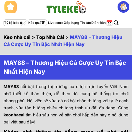
Bỏ
qua
nội
dung
Tỷ lệ kèo
Kết quả
Livescore
Xếp hạng
Tin tức
Diễn Đàn
Kèo nhà cái
>
Top Nhà Cái
>
MAY88 – Thương Hiệu
Cá Cược Uy Tín Bậc Nhất Hiện Nay
MAY88 – Thương Hiệu Cá Cược Uy Tín Bậc
Nhất Hiện Nay
MAY88
nổi bật trong thị trường cá cược trực tuyến Việt Nam
nhờ thiết kế thân thiện, dễ theo dõi cùng hệ thống trò chơi
phong phú. Hội viên sẽ vừa có cơ hội nhận thưởng với tỷ lệ cạnh
tranh, vừa tận hưởng nhiều chương trình ưu đãi đa dạng. Cùng
keonhacai
tìm hiểu sâu hơn về sân chơi hấp dẫn này ở nội dung
bài viết sau đây!