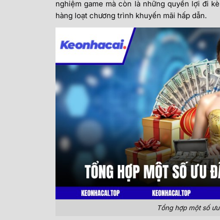
nghiệm game mà còn là những quyền lợi đi kè
hàng loạt chương trình khuyến mãi hấp dẫn.
Tổng hợp một số ưu 