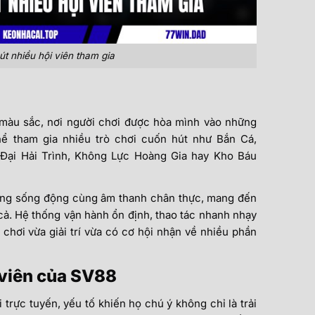
t nhiều hội viên tham gia
màu sắc, nơi người chơi được hòa mình vào những
hể tham gia nhiều trò chơi cuốn hút như Bắn Cá,
 Đại Hải Trình, Không Lực Hoàng Gia hay Kho Báu
 ứng sống động cùng âm thanh chân thực, mang đến
 cả. Hệ thống vận hành ổn định, thao tác nhanh nhạy
 chơi vừa giải trí vừa có cơ hội nhận về nhiều phần
 viên của SV88
 trực tuyến, yếu tố khiến họ chú ý không chỉ là trải