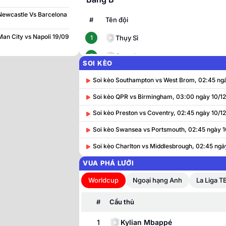
Newcastle Vs Barcelona
#
Tên đội
Man City vs Napoli 19/09
Thụy Sĩ
1
Canada
2
SOI KÈO
Bosnia và Herzegovina
3
Soi kèo Southampton vs West Brom, 02:45 ngà
Qatar
4
Soi kèo QPR vs Birmingham, 03:00 ngày 10/12
Soi kèo Preston vs Coventry, 02:45 ngày 10/12
Bảng C
Soi kèo Swansea vs Portsmouth, 02:45 ngày 1
#
Tên đội
Soi kèo Charlton vs Middlesbrough, 02:45 ngà
Brazil
1
VUA PHÁ LƯỚI
Maroc
2
Worldcup
Ngoại hạng Anh
La Liga T
Scotland
3
#
Cầu thủ
Haiti
4
1
Kylian Mbappé