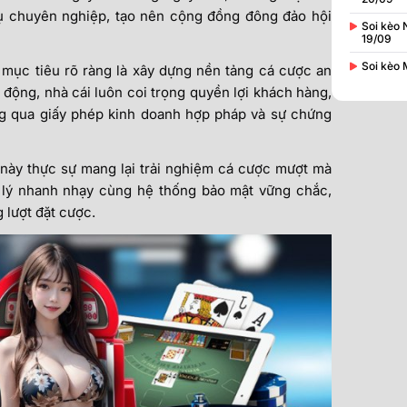
 vụ chuyên nghiệp, tạo nên cộng đồng đông đảo hội
Soi kèo 
19/09
Soi kèo 
a mục tiêu rõ ràng là xây dựng nền tảng cá cược an
t động, nhà cái luôn coi trọng quyền lợi khách hàng,
g qua giấy phép kinh doanh hợp pháp và sự chứng
này thực sự mang lại trải nghiệm cá cược mượt mà
ử lý nhanh nhạy cùng hệ thống bảo mật vững chắc,
 lượt đặt cược.