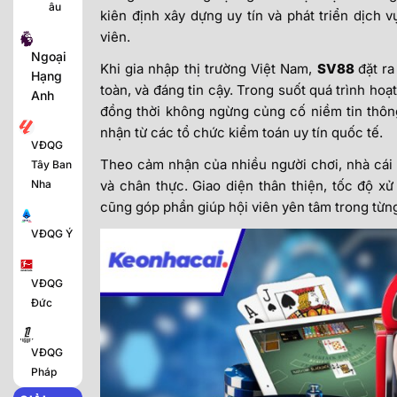
âu
kiên định xây dựng uy tín và phát triển dịch
viên.
Ngoại
Khi gia nhập thị trường Việt Nam,
SV88
đặt r
Hạng
toàn, và đáng tin cậy. Trong suốt quá trình hoạ
Anh
đồng thời không ngừng củng cố niềm tin thôn
nhận từ các tổ chức kiểm toán uy tín quốc tế.
VĐQG
Theo cảm nhận của nhiều người chơi, nhà cái 
Tây Ban
và chân thực. Giao diện thân thiện, tốc độ x
Nha
cũng góp phần giúp hội viên yên tâm trong từng
VĐQG Ý
VĐQG
Đức
VĐQG
Pháp